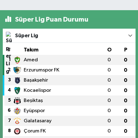
Süper Lig Puan Durumu
Süper Lig
#
Takım
O
P
1
Amed
0
0
2
Erzurumspor FK
0
0
3
Başakşehir
0
0
4
Kocaelispor
0
0
5
Beşiktaş
0
0
6
Eyüpspor
0
0
7
Galatasaray
0
0
8
Çorum FK
0
0