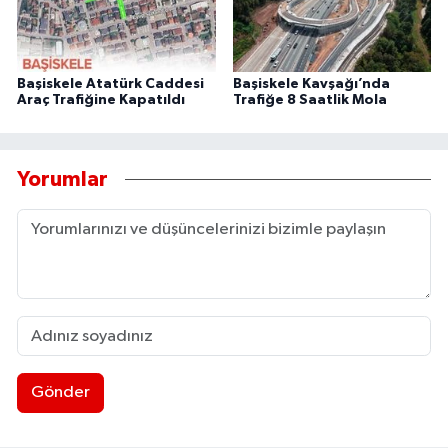
Başiskele Atatürk Caddesi
Başiskele Kavşağı’nda
Araç Trafiğine Kapatıldı
Trafiğe 8 Saatlik Mola
Yorumlar
Gönder