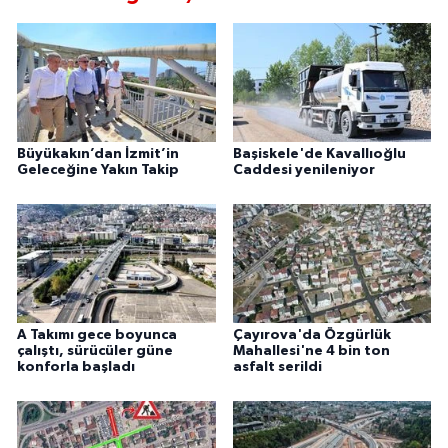
Büyükakın’dan İzmit’in
Başiskele'de Kavallıoğlu
Geleceğine Yakın Takip
Caddesi yenileniyor
A Takımı gece boyunca
Çayırova'da Özgürlük
çalıştı, sürücüler güne
Mahallesi'ne 4 bin ton
konforla başladı
asfalt serildi