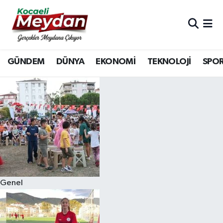
Nöbetçi Eczaneler
GÜNDEM
DÜNYA
EKONOMİ
TEKNOLOJİ
SPO
Hava Durumu
Trafik Durumu
Süper Lig Puan Durumu ve Fikstür
Tüm Manşetler
Son Dakika Haberleri
Genel
Haber Arşivi