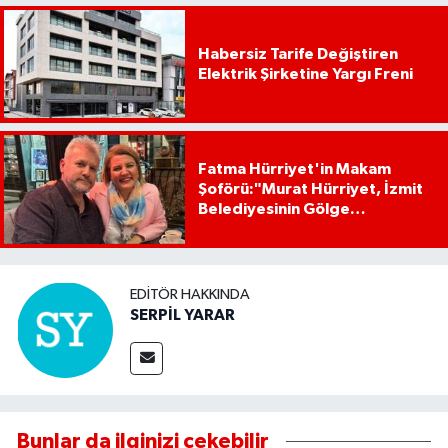
Habersiz Tarife Değiştiren
Elektrik Şirketine Yargı Freni
Fatma Hürriyet'in Makam
Şoförü:"Murat Hürriyet, İzmit
Belediyesinin Gölge
Başkanıdır"
EDITÖR HAKKINDA
SERPİL YARAR
Bunlar da ilginizi çekebilir