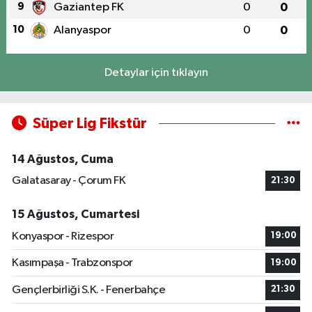
9
Gaziantep FK
0
0
10
Alanyaspor
0
0
Detaylar için tıklayın
Süper Lig Fikstür
14 Ağustos, Cuma
Galatasaray - Çorum FK
21:30
15 Ağustos, Cumartesi
Konyaspor - Rizespor
19:00
Kasımpaşa - Trabzonspor
19:00
Gençlerbirliği S.K. - Fenerbahçe
21:30