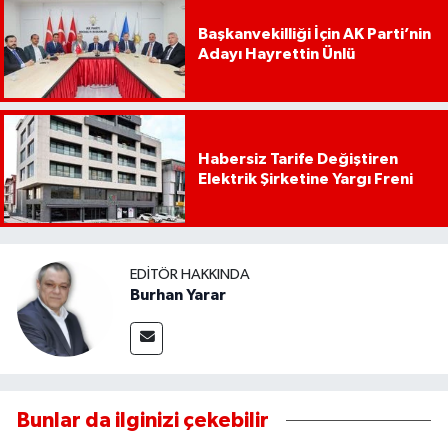
Başkanvekilliği İçin AK Parti’nin
Adayı Hayrettin Ünlü
Habersiz Tarife Değiştiren
Elektrik Şirketine Yargı Freni
EDITÖR HAKKINDA
Burhan Yarar
Bunlar da ilginizi çekebilir