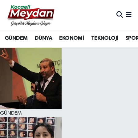
Nöbetçi Eczaneler
GÜNDEM
DÜNYA
EKONOMİ
TEKNOLOJİ
SPO
Hava Durumu
Trafik Durumu
Süper Lig Puan Durumu ve Fikstür
Tüm Manşetler
Son Dakika Haberleri
GÜNDEM
Haber Arşivi