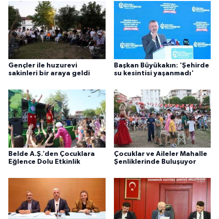
Gençler ile huzurevi
Başkan Büyükakın: 'Şehirde
sakinleri bir araya geldi
su kesintisi yaşanmadı'
Belde A.Ş.’den Çocuklara
Çocuklar ve Aileler Mahalle
Eğlence Dolu Etkinlik
Şenliklerinde Buluşuyor