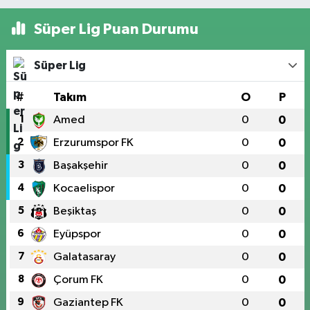
Süper Lig Puan Durumu
Süper Lig
#
Takım
O
P
1
Amed
0
0
2
Erzurumspor FK
0
0
3
Başakşehir
0
0
4
Kocaelispor
0
0
5
Beşiktaş
0
0
6
Eyüpspor
0
0
7
Galatasaray
0
0
8
Çorum FK
0
0
9
Gaziantep FK
0
0