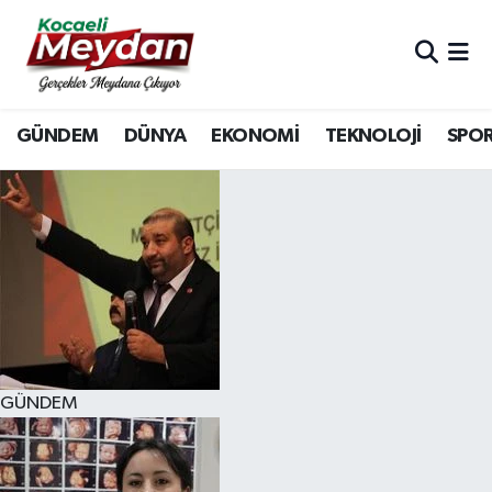
Nöbetçi Eczaneler
GÜNDEM
DÜNYA
EKONOMİ
TEKNOLOJİ
SPO
Hava Durumu
Trafik Durumu
Süper Lig Puan Durumu ve Fikstür
Tüm Manşetler
Son Dakika Haberleri
GÜNDEM
Haber Arşivi