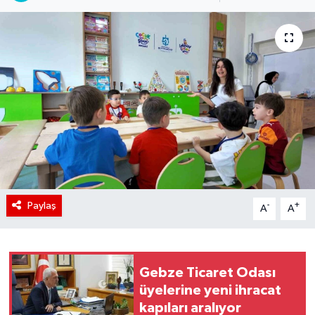
Paylaş
-
+
A
A
Gebze Ticaret Odası
üyelerine yeni ihracat
kapıları aralıyor