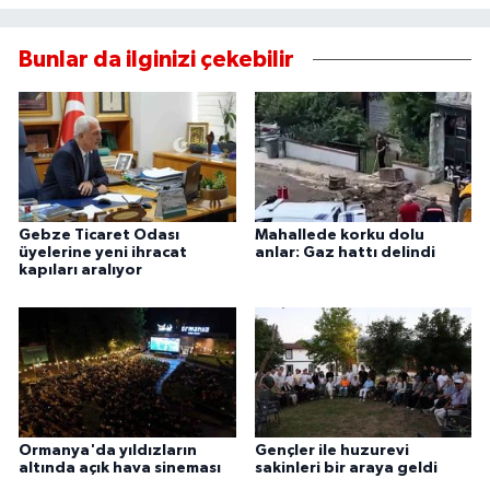
Bunlar da ilginizi çekebilir
Gebze Ticaret Odası
Mahallede korku dolu
üyelerine yeni ihracat
anlar: Gaz hattı delindi
kapıları aralıyor
Ormanya'da yıldızların
Gençler ile huzurevi
altında açık hava sineması
sakinleri bir araya geldi