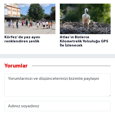
Körfez'de yaz ayını
Atlas'ın Binlerce
renklendiren şenlik
Kilometrelik Yolculuğu GPS
İle İzlenecek
Yorumlar