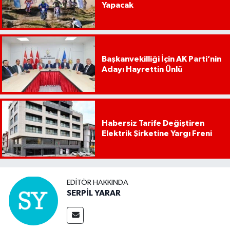
Yapacak
Başkanvekilliği İçin AK Parti’nin
Adayı Hayrettin Ünlü
Habersiz Tarife Değiştiren
Elektrik Şirketine Yargı Freni
EDITÖR HAKKINDA
SERPİL YARAR