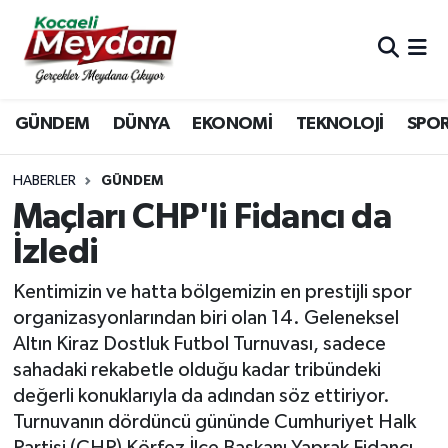
Nöbetçi Eczaneler
GÜNDEM
DÜNYA
EKONOMİ
TEKNOLOJİ
SPO
Hava Durumu
Trafik Durumu
HABERLER
GÜNDEM
Maçları CHP'li Fidancı da
Süper Lig Puan Durumu ve Fikstür
İzledi
Tüm Manşetler
Kentimizin ve hatta bölgemizin en prestijli spor
organizasyonlarından biri olan 14. Geleneksel
Son Dakika Haberleri
Altın Kiraz Dostluk Futbol Turnuvası, sadece
sahadaki rekabetle olduğu kadar tribündeki
Haber Arşivi
değerli konuklarıyla da adından söz ettiriyor.
Turnuvanın dördüncü gününde Cumhuriyet Halk
Partisi (CHP) Körfez İlçe Başkanı Yaprak Fidancı