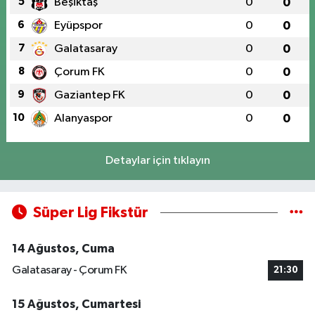
5
Beşiktaş
0
0
6
Eyüpspor
0
0
7
Galatasaray
0
0
8
Çorum FK
0
0
9
Gaziantep FK
0
0
10
Alanyaspor
0
0
Detaylar için tıklayın
Süper Lig Fikstür
14 Ağustos, Cuma
Galatasaray - Çorum FK
21:30
15 Ağustos, Cumartesi