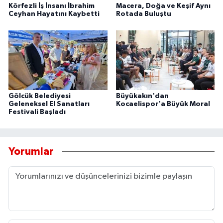
Körfezli İş İnsanı İbrahim
Macera, Doğa ve Keşif Aynı
Ceyhan Hayatını Kaybetti
Rotada Buluştu
Gölcük Belediyesi
Büyükakın'dan
Geleneksel El Sanatları
Kocaelispor'a Büyük Moral
Festivali Başladı
Yorumlar