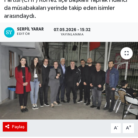
da müsabakaları yerinde takip eden isimler
arasındaydı.
SERPİL YARAR
07.05.2026 - 15:32
EDITÖR
YAYINLANMA
Paylaş
-
+
A
A