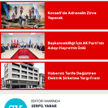
Kocaeli’de Adrenalin Zirve
Yapacak
Başkanvekilliği İçin AK Parti’nin
Adayı Hayrettin Ünlü
Habersiz Tarife Değiştiren
Elektrik Şirketine Yargı Freni
EDITÖR HAKKINDA
SERPİL YARAR