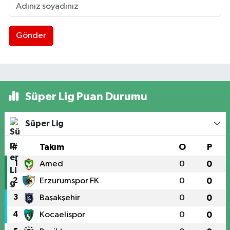
Gönder
Süper Lig Puan Durumu
Süper Lig
#
Takım
O
P
1
Amed
0
0
2
Erzurumspor FK
0
0
3
Başakşehir
0
0
4
Kocaelispor
0
0