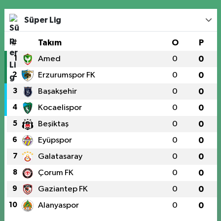
Süper Lig
#
Takım
O
P
1
Amed
0
0
2
Erzurumspor FK
0
0
3
Başakşehir
0
0
4
Kocaelispor
0
0
5
Beşiktaş
0
0
6
Eyüpspor
0
0
7
Galatasaray
0
0
8
Çorum FK
0
0
9
Gaziantep FK
0
0
10
Alanyaspor
0
0