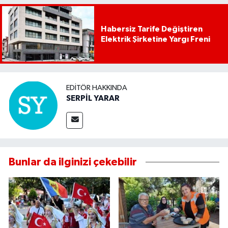
Habersiz Tarife Değiştiren
Elektrik Şirketine Yargı Freni
EDITÖR HAKKINDA
SERPİL YARAR
Bunlar da ilginizi çekebilir