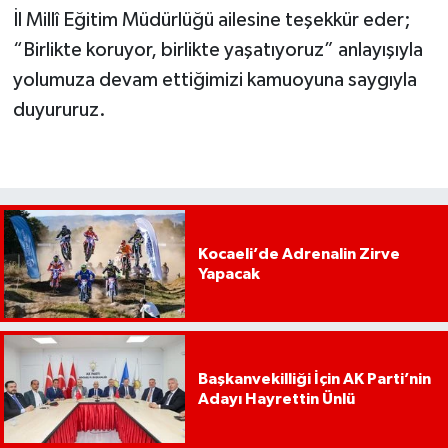
İl Millî Eğitim Müdürlüğü ailesine teşekkür eder;
“Birlikte koruyor, birlikte yaşatıyoruz” anlayışıyla
yolumuza devam ettiğimizi kamuoyuna saygıyla
duyururuz.
Kocaeli’de Adrenalin Zirve
Yapacak
Başkanvekilliği İçin AK Parti’nin
Adayı Hayrettin Ünlü