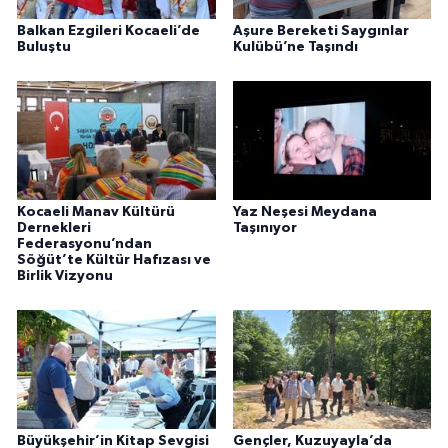
Balkan Ezgileri Kocaeli’de
Aşure Bereketi Saygınlar
Buluştu
Kulübü’ne Taşındı
Kocaeli Manav Kültürü
Yaz Neşesi Meydana
Dernekleri
Taşınıyor
Federasyonu’ndan
Söğüt’te Kültür Hafızası ve
Birlik Vizyonu
Büyükşehir’in Kitap Sevgisi
Gençler, Kuzuyayla’da