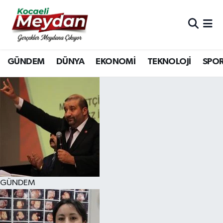
Nöbetçi Eczaneler
GÜNDEM
DÜNYA
EKONOMİ
TEKNOLOJİ
SPO
Hava Durumu
Trafik Durumu
Süper Lig Puan Durumu ve Fikstür
Tüm Manşetler
Son Dakika Haberleri
GÜNDEM
Haber Arşivi