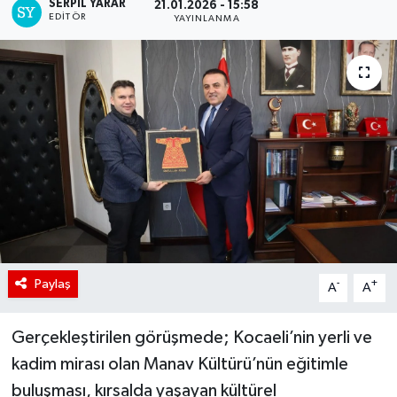
SERPİL YARAR
21.01.2026 - 15:58
EDITÖR
YAYINLANMA
Paylaş
-
+
A
A
Gerçekleştirilen görüşmede; Kocaeli’nin yerli ve
kadim mirası olan Manav Kültürü’nün eğitimle
buluşması, kırsalda yaşayan kültürel