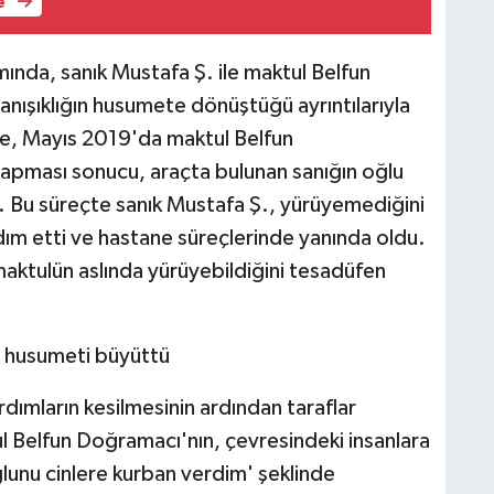
e
ında, sanık Mustafa Ş. ile maktul Belfun
tanışıklığın husumete dönüştüğü ayrıntılarıyla
öre, Mayıs 2019'da maktul Belfun
yapması sonucu, araçta bulunan sanığın oğlu
ı. Bu süreçte sanık Mustafa Ş., yürüyemediğini
ım etti ve hastane süreçlerinde yanında oldu.
aktulün aslında yürüyebildiğini tesadüfen
ı husumeti büyüttü
ımların kesilmesinin ardından taraflar
ul Belfun Doğramacı'nın, çevresindeki insanlara
lunu cinlere kurban verdim' şeklinde