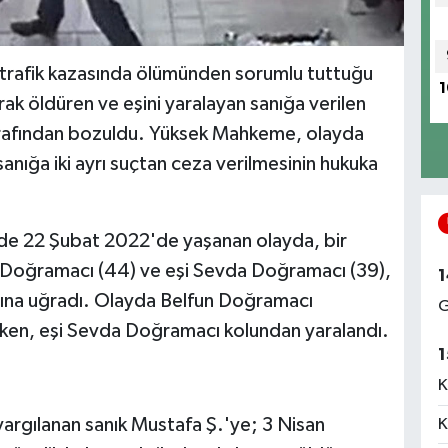
n trafik kazasında ölümünden sorumlu tuttuğu
1
k öldüren ve eşini yaralayan sanığa verilen
tarafından bozuldu. Yüksek Mahkeme, olayda
sanığa iki ayrı suçtan ceza verilmesinin hukuka
nde 22 Şubat 2022'de yaşanan olayda, bir
 Doğramacı (44) ve eşi Sevda Doğramacı (39),
1
rısına uğradı. Olayda Belfun Doğramacı
G
rken, eşi Sevda Doğramacı kolundan yaralandı.
1
K
rgılanan sanık Mustafa Ş.'ye; 3 Nisan
K