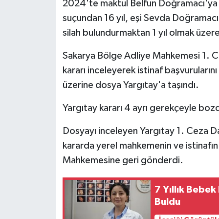
2024'te maktul Belfun Doğramacı'ya y
suçundan 16 yıl, eşi Sevda Doğramacı'
silah bulundurmaktan 1 yıl olmak üzere 
Sakarya Bölge Adliye Mahkemesi 1. Ce
kararı inceleyerek istinaf başvuruların
üzerine dosya Yargıtay'a taşındı.
Yargıtay kararı 4 ayrı gerekçeyle boz
Dosyayı inceleyen Yargıtay 1. Ceza Dai
kararda yerel mahkemenin ve istinafın
Mahkemesine geri gönderdi.
7 Yıllık Bebek
Buldu