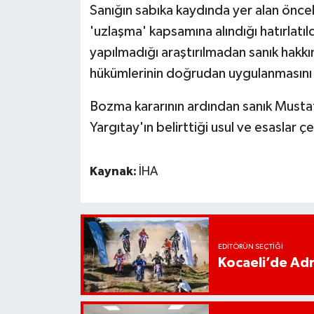
Sanığın sabıka kaydında yer alan önceki
'uzlaşma' kapsamına alındığı hatırlatıld
yapılmadığı araştırılmadan sanık hakkı
hükümlerinin doğrudan uygulanmasını u
Bozma kararının ardından sanık Must
Yargıtay'ın belirttiği usul ve esaslar 
Kaynak:
İHA
EDITÖRÜN SEÇTIĞI
Kocaeli’de Adr