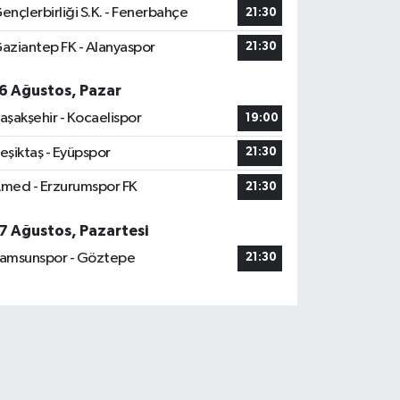
ençlerbirliği S.K. - Fenerbahçe
21:30
aziantep FK - Alanyaspor
21:30
6 Ağustos, Pazar
aşakşehir - Kocaelispor
19:00
eşiktaş - Eyüpspor
21:30
med - Erzurumspor FK
21:30
7 Ağustos, Pazartesi
amsunspor - Göztepe
21:30