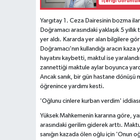
İçeriği Görüntül
Yargıtay 1. Ceza Dairesinin bozma ilam
Doğramacı arasındaki yaklaşık 5 yıllık 
yer aldı. Kararda yer alan bilgilere g
Doğramacı'nın kullandığı aracın kaza 
hayatını kaybetti, maktul ise yaraland
zannettiği maktule aylar boyunca yard
Ancak sanık, bir gün hastane dönüşü m
öğrenince yardımı kesti.
'Oğlunu cinlere kurban verdim' iddias
Yüksek Mahkemenin kararına göre, yard
arasındaki gerilim giderek arttı. Makt
sanığın kazada ölen oğlu için 'Onun oğ