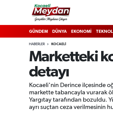
Nöbetçi Eczaneler
GÜNDEM
DÜNYA
EKONOMİ
TEKNOL
Hava Durumu
HABERLER
KOCAELI
Trafik Durumu
Marketteki k
Süper Lig Puan Durumu ve Fikstür
detayı
Tüm Manşetler
Son Dakika Haberleri
Kocaeli'nin Derince ilçesinde
markette tabancayla vurarak öld
Haber Arşivi
Yargıtay tarafından bozuldu. Yü
ayrı suçtan ceza verilmesinin 