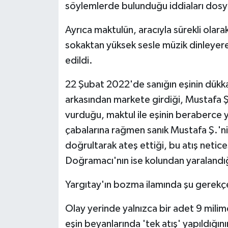
söylemlerde bulunduğu iddiaları dosy
Ayrıca maktulün, aracıyla sürekli olar
sokaktan yüksek sesle müzik dinleyerek
edildi.
22 Şubat 2022'de sanığın eşinin dükka
arkasından markete girdiği, Mustafa Ş.
vurduğu, maktul ile eşinin beraberce 
çabalarına rağmen sanık Mustafa Ş.'ni
doğrultarak ateş ettiği, bu atış netic
Doğramacı'nın ise kolundan yaralandığ
Yargıtay'ın bozma ilamında şu gerekçel
Olay yerinde yalnızca bir adet 9 milim
eşin beyanlarında 'tek atış' yapıldığını