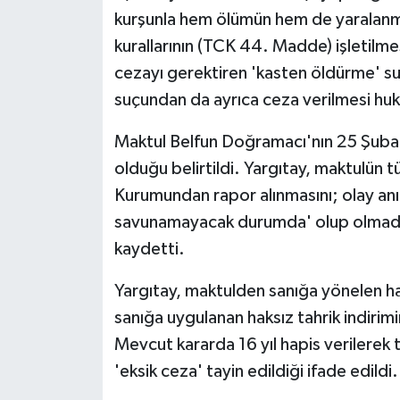
kurşunla hem ölümün hem de yaralanman
kurallarının (TCK 44. Madde) işletilmes
cezayı gerektiren 'kasten öldürme' s
suçundan da ayrıca ceza verilmesi huk
Maktul Belfun Doğramacı'nın 25 Şubat
olduğu belirtildi. Yargıtay, maktulün tü
Kurumundan rapor alınmasını; olay an
savunamayacak durumda' olup olmadığı
kaydetti.
Yargıtay, maktulden sanığa yönelen ha
sanığa uygulanan haksız tahrik indirimi
Mevcut kararda 16 yıl hapis verilerek t
'eksik ceza' tayin edildiği ifade edildi.