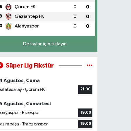
8
Çorum FK
0
0
9
Gaziantep FK
0
0
0
Alanyaspor
0
0
Detaylar için tıklayın
Süper Lig Fikstür
4 Ağustos, Cuma
alatasaray - Çorum FK
21:30
5 Ağustos, Cumartesi
onyaspor - Rizespor
19:00
asımpaşa - Trabzonspor
19:00