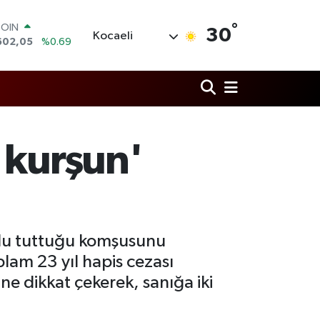
°
LAR
30
Kocaeli
5986
%0.06
RO
0700
%0.1
RLİN
2438
%0.21
M ALTIN
8.23
%0.39
T100
 kurşun'
768
%48
COIN
602,05
%0.69
mlu tuttuğu komşusunu
lam 23 yıl hapis cezası
e dikkat çekerek, sanığa iki