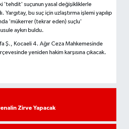
 'tehdit' suçunun yasal değişikliklerle
ı. Yargıtay, bu suç için uzlaştırma işlemi yapılıp
nda 'mükerrer (tekrar eden) suçlu'
sule aykırı buldu.
afa Ş., Kocaeli 4. Ağır Ceza Mahkemesinde
çerçevesinde yeniden hakim karşısına çıkacak.
enalin Zirve Yapacak