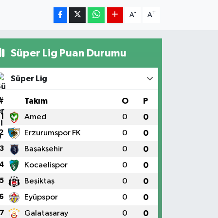
-
+
A
A
Süper Lig Puan Durumu
Süper Lig
#
Takım
O
P
1
Amed
0
0
2
Erzurumspor FK
0
0
3
Başakşehir
0
0
4
Kocaelispor
0
0
5
Beşiktaş
0
0
6
Eyüpspor
0
0
7
Galatasaray
0
0