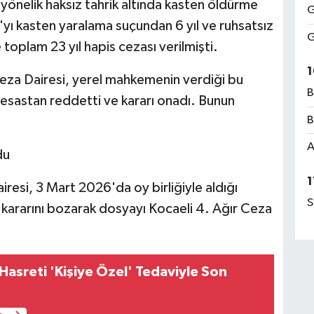
önelik haksız tahrik altında kasten öldürme
G
yı kasten yaralama suçundan 6 yıl ve ruhsatsız
G
toplam 23 yıl hapis cezası verilmişti.
1
za Dairesi, yerel mahkemenin verdiği bu
B
ı esastan reddetti ve kararı onadı. Bunun
B
A
du
1
resi, 3 Mart 2026'da oy birliğiyle aldığı
S
 kararını bozarak dosyayı Kocaeli 4. Ağır Ceza
 Hasreti 'Kişiye Özel' Tedaviyle Son