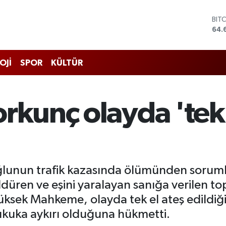
DO
47,
EU
55,
STE
OJİ
SPOR
KÜLTÜR
64,
GRA
651
BİS
orkunç olayda 'tek
13.
BIT
64.
 oğlunun trafik kazasında ölümünden soru
üren ve eşini yaralayan sanığa verilen top
ksek Mahkeme, olayda tek el ateş edildiğin
hukuka aykırı olduğuna hükmetti.