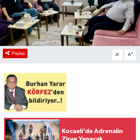
Paylaş
-
+
A
A
Kocaeli’de Adrenalin
Zirve Yapacak