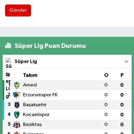
Gönder
Süper Lig Puan Durumu
Süper Lig
#
Takım
O
P
1
Amed
0
0
2
Erzurumspor FK
0
0
3
Başakşehir
0
0
4
Kocaelispor
0
0
5
Beşiktaş
0
0