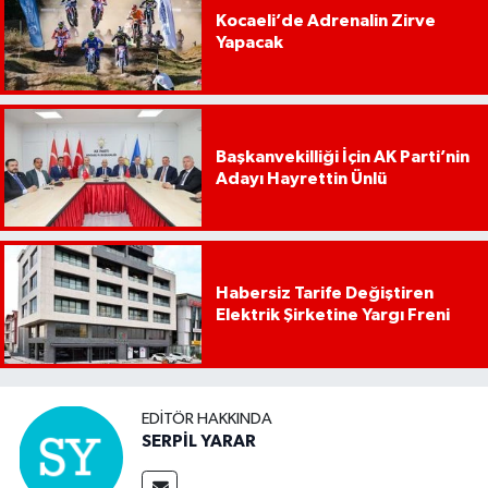
Kocaeli’de Adrenalin Zirve
Yapacak
Başkanvekilliği İçin AK Parti’nin
Adayı Hayrettin Ünlü
Habersiz Tarife Değiştiren
Elektrik Şirketine Yargı Freni
EDITÖR HAKKINDA
SERPİL YARAR