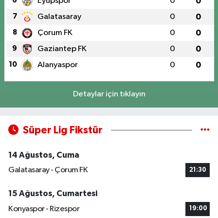
6
Eyüpspor
0
0
7
Galatasaray
0
0
8
Çorum FK
0
0
9
Gaziantep FK
0
0
10
Alanyaspor
0
0
Detaylar için tıklayın
Süper Lig Fikstür
14 Ağustos, Cuma
Galatasaray - Çorum FK
21:30
15 Ağustos, Cumartesi
Konyaspor - Rizespor
19:00