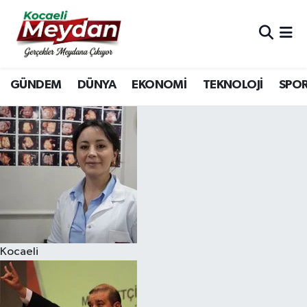
Nöbetçi Eczaneler
GÜNDEM
DÜNYA
EKONOMİ
TEKNOLOJİ
SPO
Hava Durumu
Trafik Durumu
Süper Lig Puan Durumu ve Fikstür
Tüm Manşetler
Son Dakika Haberleri
Kocaeli
Haber Arşivi