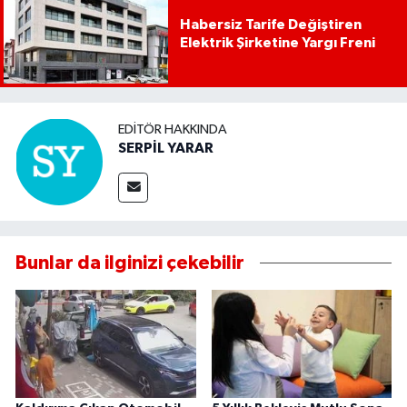
Habersiz Tarife Değiştiren
Elektrik Şirketine Yargı Freni
EDITÖR HAKKINDA
SERPİL YARAR
Bunlar da ilginizi çekebilir