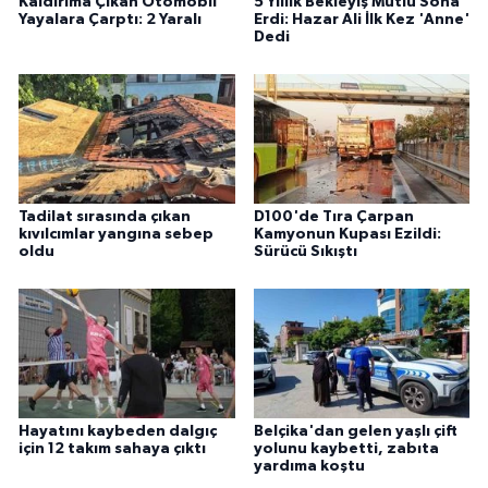
Kaldırıma Çıkan Otomobil
5 Yıllık Bekleyiş Mutlu Sona
Yayalara Çarptı: 2 Yaralı
Erdi: Hazar Ali İlk Kez 'Anne'
Dedi
Tadilat sırasında çıkan
D100'de Tıra Çarpan
kıvılcımlar yangına sebep
Kamyonun Kupası Ezildi:
oldu
Sürücü Sıkıştı
Hayatını kaybeden dalgıç
Belçika'dan gelen yaşlı çift
için 12 takım sahaya çıktı
yolunu kaybetti, zabıta
yardıma koştu