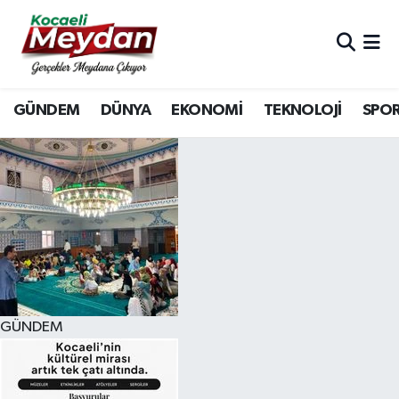
Nöbetçi Eczaneler
GÜNDEM
DÜNYA
EKONOMİ
TEKNOLOJİ
SPO
Hava Durumu
Trafik Durumu
Süper Lig Puan Durumu ve Fikstür
Tüm Manşetler
Son Dakika Haberleri
GÜNDEM
Haber Arşivi