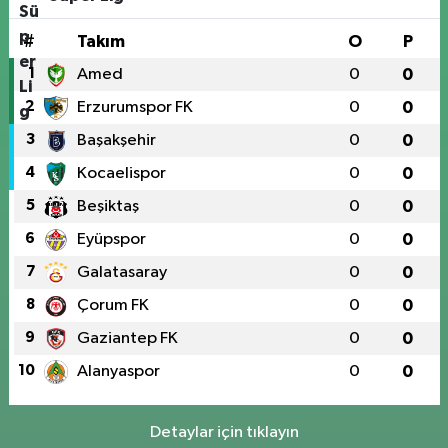
#
Takım
O
P
1
Amed
0
0
2
Erzurumspor FK
0
0
3
Başakşehir
0
0
4
Kocaelispor
0
0
5
Beşiktaş
0
0
6
Eyüpspor
0
0
7
Galatasaray
0
0
8
Çorum FK
0
0
9
Gaziantep FK
0
0
10
Alanyaspor
0
0
Detaylar için tıklayın