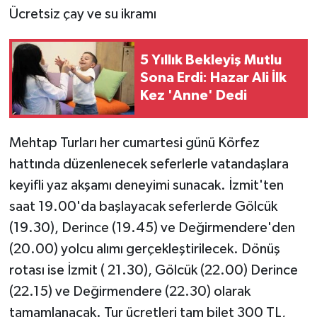
Ücretsiz çay ve su ikramı
5 Yıllık Bekleyiş Mutlu
Sona Erdi: Hazar Ali İlk
Kez 'Anne' Dedi
Mehtap Turları her cumartesi günü Körfez
hattında düzenlenecek seferlerle vatandaşlara
keyifli yaz akşamı deneyimi sunacak. İzmit'ten
saat 19.00'da başlayacak seferlerde Gölcük
(19.30), Derince (19.45) ve Değirmendere'den
(20.00) yolcu alımı gerçekleştirilecek. Dönüş
rotası ise İzmit ( 21.30), Gölcük (22.00) Derince
(22.15) ve Değirmendere (22.30) olarak
tamamlanacak. Tur ücretleri tam bilet 300 TL,