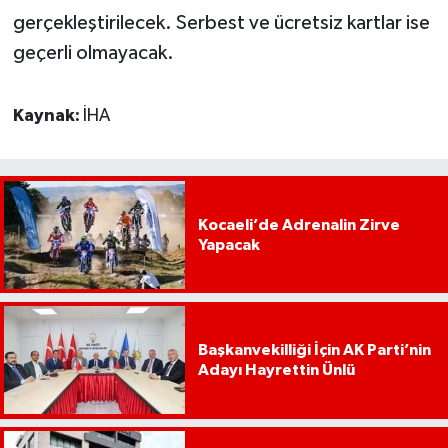
gerçekleştirilecek. Serbest ve ücretsiz kartlar ise
geçerli olmayacak.
Kaynak:
İHA
Kocaeli’de Adrenalin Zirve
Yapacak
Başkanvekilliği İçin AK Parti’nin
Adayı Hayrettin Ünlü