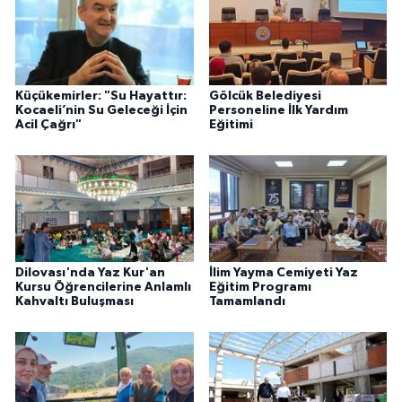
Küçükemirler: "Su Hayattır:
Gölcük Belediyesi
Kocaeli’nin Su Geleceği İçin
Personeline İlk Yardım
Acil Çağrı"
Eğitimi
Dilovası'nda Yaz Kur'an
İlim Yayma Cemiyeti Yaz
Kursu Öğrencilerine Anlamlı
Eğitim Programı
Kahvaltı Buluşması
Tamamlandı