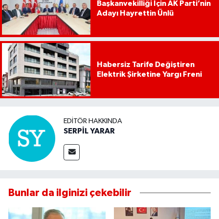
Başkanvekilliği İçin AK Parti’nin
Adayı Hayrettin Ünlü
Habersiz Tarife Değiştiren
Elektrik Şirketine Yargı Freni
EDITÖR HAKKINDA
SERPİL YARAR
Bunlar da ilginizi çekebilir