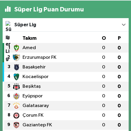
Süper Lig Puan Durumu
Süper Lig
#
Takım
O
P
1
Amed
0
0
2
Erzurumspor FK
0
0
3
Başakşehir
0
0
4
Kocaelispor
0
0
5
Beşiktaş
0
0
6
Eyüpspor
0
0
7
Galatasaray
0
0
8
Çorum FK
0
0
9
Gaziantep FK
0
0