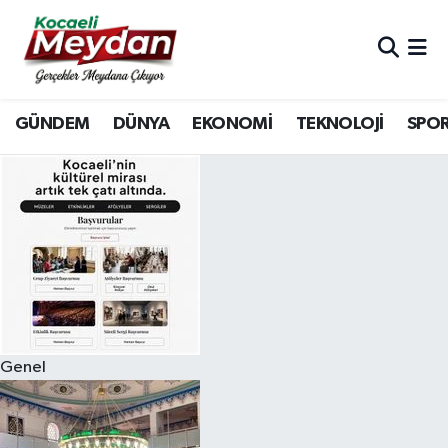
Nöbetçi Eczaneler
GÜNDEM
DÜNYA
EKONOMİ
TEKNOLOJİ
SPO
Hava Durumu
Trafik Durumu
Süper Lig Puan Durumu ve Fikstür
Tüm Manşetler
Son Dakika Haberleri
Genel
Haber Arşivi