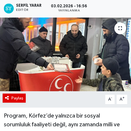
SERPİL YARAR
03.02.2026 - 16:56
EDITÖR
YAYINLANMA
Paylaş
-
+
A
A
Program, Körfez’de yalnızca bir sosyal
sorumluluk faaliyeti değil, aynı zamanda milli ve