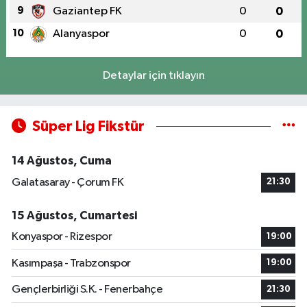
9
Gaziantep FK
0
0
10
Alanyaspor
0
0
Detaylar için tıklayın
Süper Lig Fikstür
14 Ağustos, Cuma
Galatasaray - Çorum FK
21:30
15 Ağustos, Cumartesi
Konyaspor - Rizespor
19:00
Kasımpaşa - Trabzonspor
19:00
Gençlerbirliği S.K. - Fenerbahçe
21:30