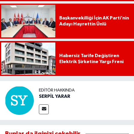
Başkanvekilliği İçin AK Parti’nin
Adayı Hayrettin Ünlü
Habersiz Tarife Değiştiren
Elektrik Şirketine Yargı Freni
EDITÖR HAKKINDA
SERPİL YARAR
Bunlar da ilginizi çekebilir