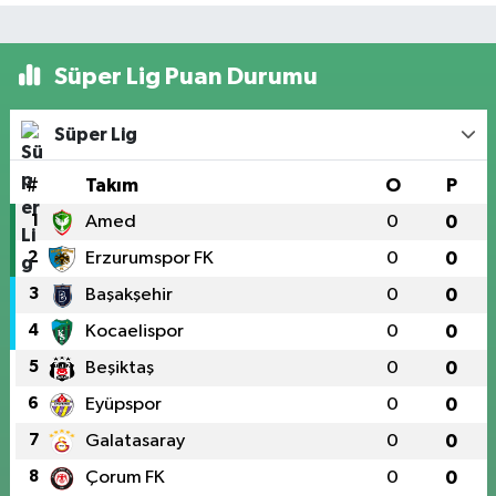
Süper Lig Puan Durumu
Süper Lig
#
Takım
O
P
1
Amed
0
0
2
Erzurumspor FK
0
0
3
Başakşehir
0
0
4
Kocaelispor
0
0
5
Beşiktaş
0
0
6
Eyüpspor
0
0
7
Galatasaray
0
0
8
Çorum FK
0
0