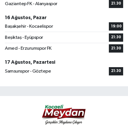
Gaziantep FK - Alanyaspor
21:30
16 Ağustos, Pazar
Başakşehir - Kocaelispor
19:00
Beşiktaş - Eyüpspor
21:30
Amed - Erzurumspor FK
21:30
17 Ağustos, Pazartesi
Samsunspor - Göztepe
21:30