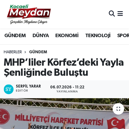
Nöbetçi Eczaneler
GÜNDEM
DÜNYA
EKONOMİ
TEKNOLOJİ
SPO
Hava Durumu
Trafik Durumu
HABERLER
GÜNDEM
MHP’liler Körfez’deki Yayla
Süper Lig Puan Durumu ve Fikstür
Şenliğinde Buluştu
Tüm Manşetler
SERPİL YARAR
06.07.2026 - 11:22
EDITÖR
YAYINLANMA
Son Dakika Haberleri
Haber Arşivi