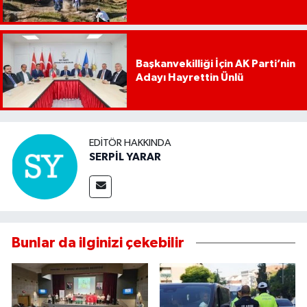
Başkanvekilliği İçin AK Parti’nin
Adayı Hayrettin Ünlü
EDITÖR HAKKINDA
SERPİL YARAR
Bunlar da ilginizi çekebilir