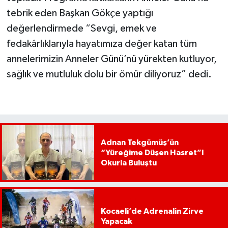
tebrik eden Başkan Gökçe yaptığı
değerlendirmede “Sevgi, emek ve
fedakârlıklarıyla hayatımıza değer katan tüm
annelerimizin Anneler Günü’nü yürekten kutluyor,
sağlık ve mutluluk dolu bir ömür diliyoruz” dedi.
Adnan Tekgümüş’ün
“Yüreğime Düşen Hasret”I
Okurla Buluştu
Kocaeli’de Adrenalin Zirve
Yapacak