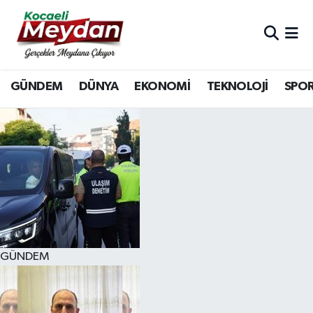
Nöbetçi Eczaneler
GÜNDEM
DÜNYA
EKONOMİ
TEKNOLOJİ
SPO
Hava Durumu
Trafik Durumu
Süper Lig Puan Durumu ve Fikstür
Tüm Manşetler
Son Dakika Haberleri
GÜNDEM
Haber Arşivi