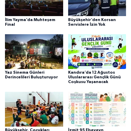
İlim Yayma’da Muhteşem
Büyükşehir’den Korsan
Final
Servislere İzin Yok
Yaz Sinema Günleri
Kandıra’da 12 Ağustos
Derincelileri Buluşturuyor
Uluslararası Gençlik Günü
Coşkusu Yaşanacak
Büyükşehir, Çocukları
İzmit 95 Ebeveyn