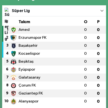
Süper Lig
#
Takım
O
P
1
Amed
0
0
2
Erzurumspor FK
0
0
3
Başakşehir
0
0
4
Kocaelispor
0
0
5
Beşiktaş
0
0
6
Eyüpspor
0
0
7
Galatasaray
0
0
8
Çorum FK
0
0
9
Gaziantep FK
0
0
10
Alanyaspor
0
0