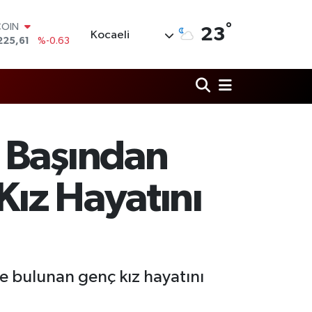
°
LAR
23
Kocaeli
7143
%0.16
RO
0317
%-0.02
RLİN
2463
%0.07
M ALTIN
0.40
%0.45
T100
 Başından
799
%70
COIN
225,61
%-0.63
ız Hayatını
e bulunan genç kız hayatını