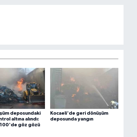
üşüm deposundaki
Kocaeli'de geri dönüşüm
trol altına alındı:
deposunda yangın
-100'de göz gözü