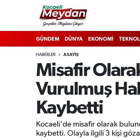
Nöbetçi Eczaneler
GÜNDEM
DÜNYA
EKONOMİ
TEKNOL
Hava Durumu
HABERLER
ASAYIŞ
Trafik Durumu
Misafir Olar
Süper Lig Puan Durumu ve Fikstür
Vurulmuş Hal
Tüm Manşetler
Kaybetti
Son Dakika Haberleri
Haber Arşivi
Kocaeli'de misafir olarak bulu
kaybetti. Olayla ilgili 3 kişi göza