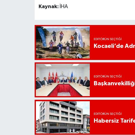
Kaynak:
İHA
EDITÖRÜN SEÇTIĞI
Kocaeli’de Adr
EDITÖRÜN SEÇTIĞI
Başkanvekilliği
EDITÖRÜN SEÇTIĞI
Habersiz Tarife