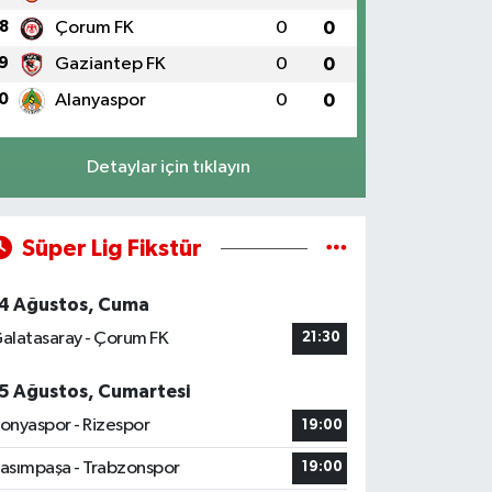
8
Çorum FK
0
0
9
Gaziantep FK
0
0
0
Alanyaspor
0
0
Detaylar için tıklayın
Süper Lig Fikstür
4 Ağustos, Cuma
alatasaray - Çorum FK
21:30
5 Ağustos, Cumartesi
onyaspor - Rizespor
19:00
asımpaşa - Trabzonspor
19:00