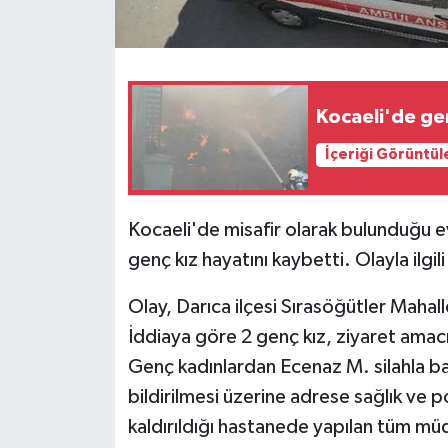
Kocaeli'de g
İçeriği Görüntül
Kocaeli'de misafir olarak bulunduğu e
genç kız hayatını kaybetti. Olayla ilgili 
Olay, Darıca ilçesi Sırasöğütler Maha
İddiaya göre 2 genç kız, ziyaret amacı
Genç kadınlardan Ecenaz M. silahla 
bildirilmesi üzerine adrese sağlık ve p
kaldırıldığı hastanede yapılan tüm mü