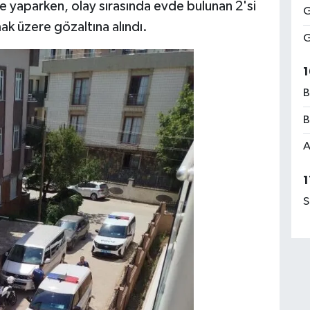
e yaparken, olay sırasında evde bulunan 2'si
G
mak üzere gözaltına alındı.
G
1
B
B
A
1
S