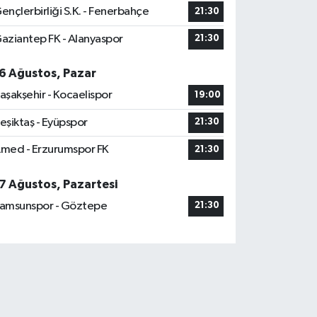
ençlerbirliği S.K. - Fenerbahçe
21:30
aziantep FK - Alanyaspor
21:30
6 Ağustos, Pazar
aşakşehir - Kocaelispor
19:00
eşiktaş - Eyüpspor
21:30
med - Erzurumspor FK
21:30
7 Ağustos, Pazartesi
amsunspor - Göztepe
21:30