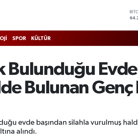
DO
47,
EU
55,
STE
OJİ
SPOR
KÜLTÜR
64,
GRA
651
BİS
ak Bulunduğu Evde
13.
BIT
64.
de Bulunan Genç K
nduğu evde başından silahla vurulmuş hald
ltına alındı.