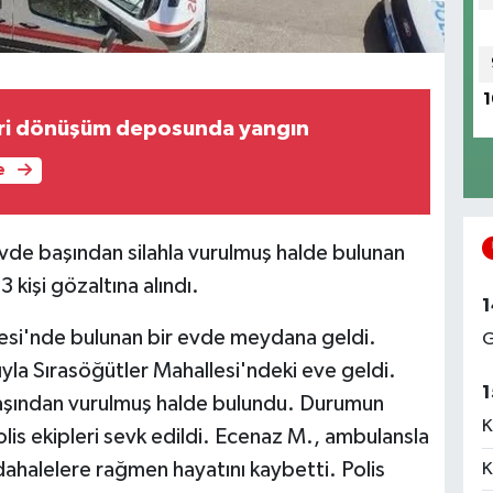
1
eri dönüşüm deposunda yangın
e
vde başından silahla vurulmuş halde bulunan
3 kişi gözaltına alındı.
1
llesi'nde bulunan bir evde meydana geldi.
G
yla Sırasöğütler Mahallesi'ndeki eve geldi.
1
başından vurulmuş halde bulundu. Durumun
K
olis ekipleri sevk edildi. Ecenaz M., ambulansla
dahalelere rağmen hayatını kaybetti. Polis
K