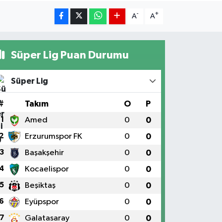
-
+
A
A
Süper Lig Puan Durumu
Süper Lig
#
Takım
O
P
1
Amed
0
0
2
Erzurumspor FK
0
0
3
Başakşehir
0
0
4
Kocaelispor
0
0
5
Beşiktaş
0
0
6
Eyüpspor
0
0
7
Galatasaray
0
0