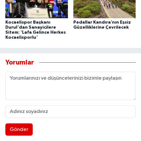
Kocaelispor Başkanı
Pedallar Kandıra’nın Eşsiz
Durul'dan Sanayicilere
Güzelliklerine Çevrilecek
Sitem: 'Lafa Gelince Herkes
Kocaelisporlu'
Yorumlar
Gönder