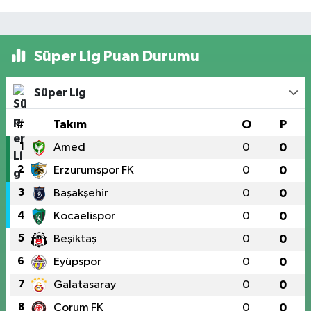
Süper Lig Puan Durumu
Süper Lig
#
Takım
O
P
1
Amed
0
0
2
Erzurumspor FK
0
0
3
Başakşehir
0
0
4
Kocaelispor
0
0
5
Beşiktaş
0
0
6
Eyüpspor
0
0
7
Galatasaray
0
0
8
Çorum FK
0
0