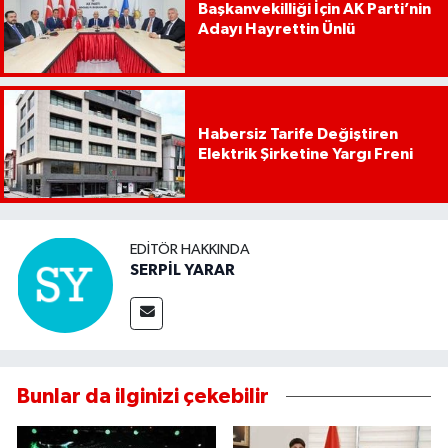
Başkanvekilliği İçin AK Parti’nin
Adayı Hayrettin Ünlü
Habersiz Tarife Değiştiren
Elektrik Şirketine Yargı Freni
EDITÖR HAKKINDA
SERPİL YARAR
Bunlar da ilginizi çekebilir