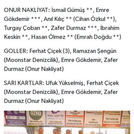
ONUR NAKLİYAT: İsmail Gümüş **, Emre
Gökdemir ***, Anıl Kılıç ** (Cihan Özkul **),
Turgay Çoban **, Zafer Durmaz ***, İbrahim
Keskin **, Hasan Ölmez ** (Emrah Doğdu **)
GOLLER: Ferhat Çiçek (3), Ramazan Şengün
(Moonstar Denizcilik), Emre Gökdemir, Zafer
Durmaz (Onur Nakliyat)
SARI KARTLAR: Ufuk Yükselmiş, Ferhat Çiçek
(Moonstar Denizcilik), Emre Gökdemir, Zafer
Durmaz (Onur Nakliyat)