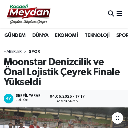
Nöbetçi Eczaneler
GÜNDEM
DÜNYA
EKONOMİ
TEKNOLOJİ
SPO
Hava Durumu
Trafik Durumu
HABERLER
SPOR
Moonstar Denizcilik ve
Süper Lig Puan Durumu ve Fikstür
Önal Lojistik Çeyrek Finale
Yükseldi
Tüm Manşetler
Son Dakika Haberleri
SERPİL YARAR
04.06.2026 - 17:17
EDITÖR
YAYINLANMA
Haber Arşivi