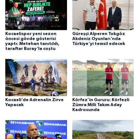
Kocaelispor yeni sezon
Güreşçi Alperen Tokgöz
öncesi gövde gösterisi
Akdeniz Oyunları'nda
yaptı: Metehan tanıtıldı,
Türkiye'yi temsil edecek
taraftar Buray'la coştu
Kocaeli’de Adrenalin Zirve
Körfez’in Gururu: Körfezli
Yapacak
Zümra Milli Takım Aday
Kadrosunda