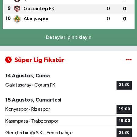
9
Gaziantep FK
0
0
10
Alanyaspor
0
0
Detaylar için tıklayın
Süper Lig Fikstür
14 Ağustos, Cuma
Galatasaray - Çorum FK
21:30
15 Ağustos, Cumartesi
Konyaspor - Rizespor
19:00
Kasımpaşa - Trabzonspor
19:00
Gençlerbirliği S.K. - Fenerbahçe
21:30