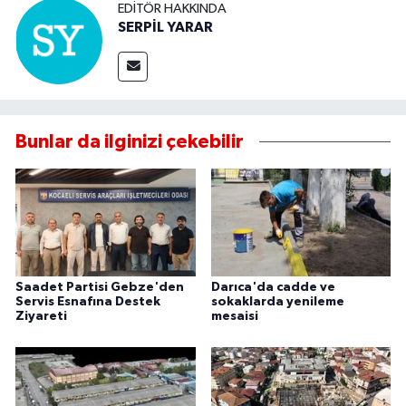
EDITÖR HAKKINDA
SERPİL YARAR
Bunlar da ilginizi çekebilir
Saadet Partisi Gebze'den
Darıca'da cadde ve
Servis Esnafına Destek
sokaklarda yenileme
Ziyareti
mesaisi