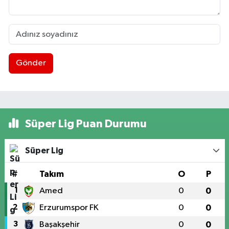
Gönder
Süper Lig Puan Durumu
Süper Lig
#
Takım
O
P
1
Amed
0
0
2
Erzurumspor FK
0
0
3
Başakşehir
0
0