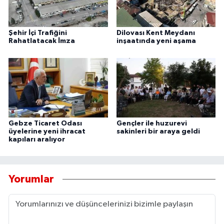
Şehir İçi Trafiğini
Dilovası Kent Meydanı
Rahatlatacak İmza
inşaatında yeni aşama
Gebze Ticaret Odası
Gençler ile huzurevi
üyelerine yeni ihracat
sakinleri bir araya geldi
kapıları aralıyor
Yorumlar