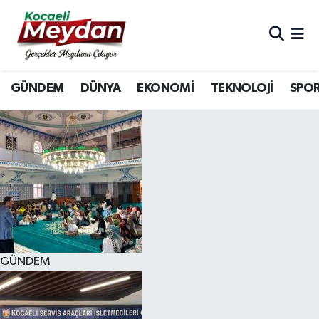
Nöbetçi Eczaneler
GÜNDEM
DÜNYA
EKONOMİ
TEKNOLOJİ
SPO
Hava Durumu
Trafik Durumu
Süper Lig Puan Durumu ve Fikstür
Tüm Manşetler
Son Dakika Haberleri
GÜNDEM
Haber Arşivi