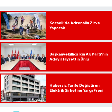
Kocaeli’de Adrenalin Zirve
Yapacak
Başkanvekilliği İçin AK Parti’nin
Adayı Hayrettin Ünlü
Habersiz Tarife Değiştiren
Elektrik Şirketine Yargı Freni