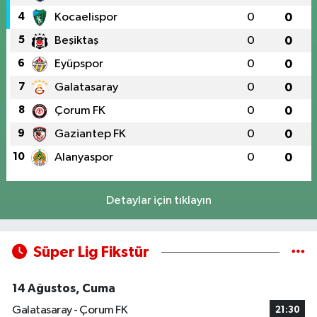
4
Kocaelispor
0
0
5
Beşiktaş
0
0
6
Eyüpspor
0
0
7
Galatasaray
0
0
8
Çorum FK
0
0
9
Gaziantep FK
0
0
10
Alanyaspor
0
0
Detaylar için tıklayın
Süper Lig Fikstür
14 Ağustos, Cuma
Galatasaray - Çorum FK
21:30