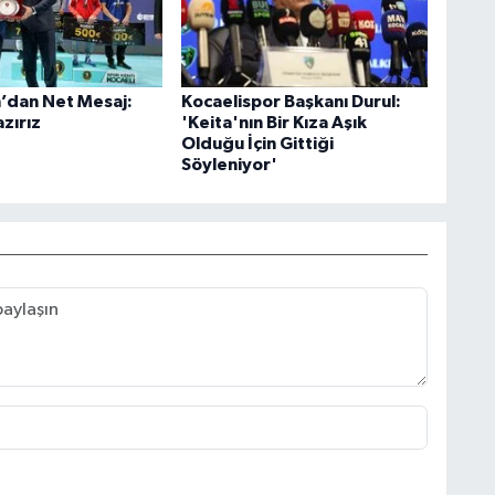
’dan Net Mesaj:
Kocaelispor Başkanı Durul:
zırız
'Keita'nın Bir Kıza Aşık
Olduğu İçin Gittiği
Söyleniyor'