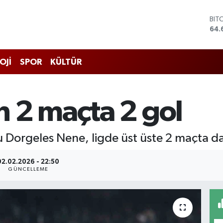
BIT
64.
DO
47,
EU
55,
OJİ
SPOR
KÜLTÜR
STE
64,
GRA
 2 maçta 2 gol
651
BİS
13.
 Dorgeles Nene, ligde üst üste 2 maçta da 
02.02.2026 - 22:50
GÜNCELLEME