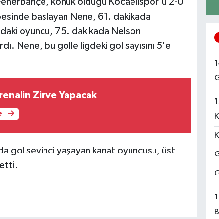
 Fenerbahçe, konuk olduğu Kocaelispor'u 2-0
esinde başlayan Nene, 61. dakikada
ındaki oyuncu, 75. dakikada Nelson
dı. Nene, bu golle ligdeki gol sayısını 5'e
1
G
renalin Zirve Yapacak
1
e
K
K
da gol sevinci yaşayan kanat oyuncusu, üst
G
etti.
G
1
B