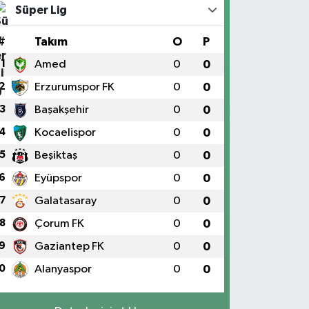
Süper Lig
#
Takım
O
P
1
Amed
0
0
2
Erzurumspor FK
0
0
3
Başakşehir
0
0
4
Kocaelispor
0
0
5
Beşiktaş
0
0
6
Eyüpspor
0
0
7
Galatasaray
0
0
8
Çorum FK
0
0
9
Gaziantep FK
0
0
0
Alanyaspor
0
0