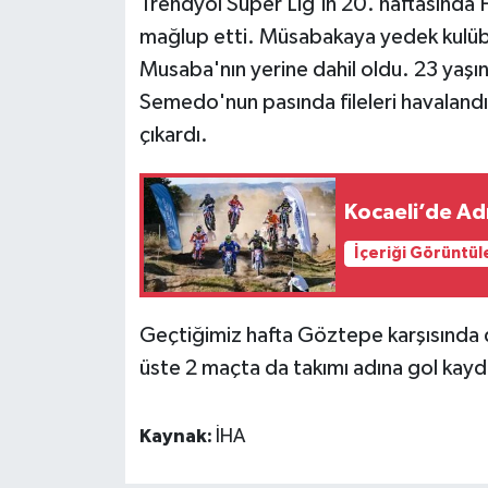
Trendyol Süper Lig'in 20. haftasında
mağlup etti. Müsabakaya yedek kulüb
Musaba'nın yerine dahil oldu. 23 yaş
Semedo'nun pasında fileleri havalandır
çıkardı.
Kocaeli’de Ad
İçeriği Görüntül
Geçtiğimiz hafta Göztepe karşısında 
üste 2 maçta da takımı adına gol kayd
Kaynak:
İHA