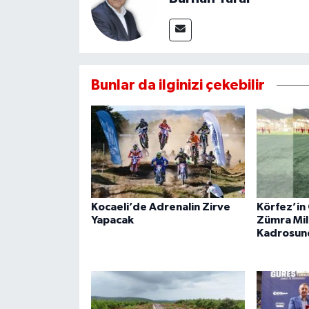
Bunlar da ilginizi çekebilir
Kocaeli’de Adrenalin Zirve
Körfez’in 
Yapacak
Zümra Mil
Kadrosun