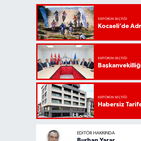
EDITÖRÜN SEÇTIĞI
Kocaeli’de Adr
EDITÖRÜN SEÇTIĞI
Başkanvekilliği
EDITÖRÜN SEÇTIĞI
Habersiz Tarife
EDITÖR HAKKINDA
Burhan Yarar