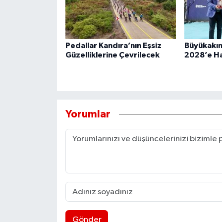
Pedallar Kandıra’nın Eşsiz
Büyükakın
Güzelliklerine Çevrilecek
2028’e Ha
Yorumlar
Gönder