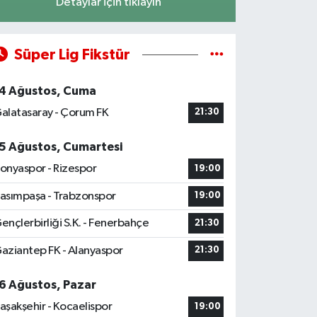
Detaylar için tıklayın
Süper Lig Fikstür
4 Ağustos, Cuma
alatasaray - Çorum FK
21:30
5 Ağustos, Cumartesi
onyaspor - Rizespor
19:00
asımpaşa - Trabzonspor
19:00
ençlerbirliği S.K. - Fenerbahçe
21:30
aziantep FK - Alanyaspor
21:30
6 Ağustos, Pazar
aşakşehir - Kocaelispor
19:00