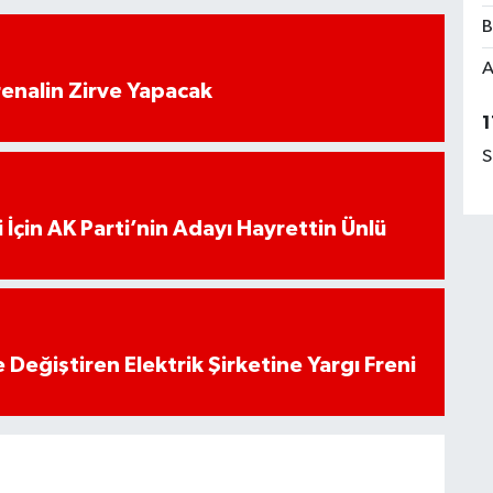
B
A
enalin Zirve Yapacak
1
S
 İçin AK Parti’nin Adayı Hayrettin Ünlü
 Değiştiren Elektrik Şirketine Yargı Freni