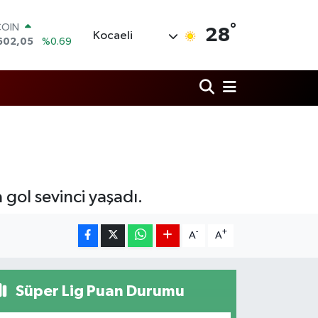
COIN
°
602,05
%0.69
28
Kocaeli
LAR
5986
%0.06
RO
0700
%0.1
RLİN
2438
%0.21
M ALTIN
8.23
%0.39
T100
703
%0
gol sevinci yaşadı.
-
+
A
A
Süper Lig Puan Durumu