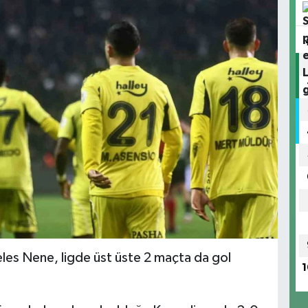
les Nene, ligde üst üste 2 maçta da gol
1