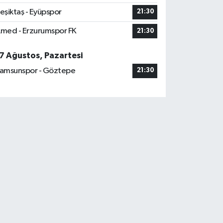
eşiktaş - Eyüpspor
21:30
med - Erzurumspor FK
21:30
7 Ağustos, Pazartesi
amsunspor - Göztepe
21:30