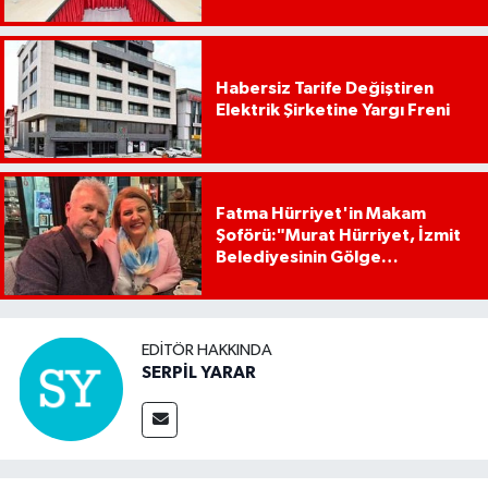
Habersiz Tarife Değiştiren
Elektrik Şirketine Yargı Freni
Fatma Hürriyet'in Makam
Şoförü:"Murat Hürriyet, İzmit
Belediyesinin Gölge
Başkanıdır"
EDITÖR HAKKINDA
SERPİL YARAR