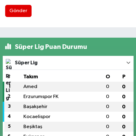
Gönder
Süper Lig Puan Durumu
Süper Lig
#
Takım
O
P
1
Amed
0
0
2
Erzurumspor FK
0
0
3
Başakşehir
0
0
4
Kocaelispor
0
0
5
Beşiktaş
0
0