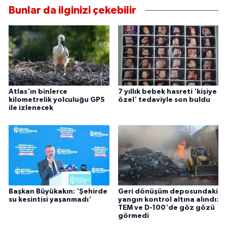
Bunlar da ilginizi çekebilir
Atlas'ın binlerce
7 yıllık bebek hasreti 'kişiye
kilometrelik yolculuğu GPS
özel' tedaviyle son buldu
ile izlenecek
Başkan Büyükakın: 'Şehirde
Geri dönüşüm deposundaki
su kesintisi yaşanmadı'
yangın kontrol altına alındı:
TEM ve D-100'de göz gözü
görmedi