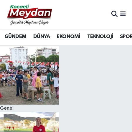
Nöbetçi Eczaneler
GÜNDEM
DÜNYA
EKONOMİ
TEKNOLOJİ
SPO
Hava Durumu
Trafik Durumu
Süper Lig Puan Durumu ve Fikstür
Tüm Manşetler
Son Dakika Haberleri
Genel
Haber Arşivi