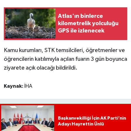
Atlas'ın binlerce
kilometrelik yolculuğu
GPS ile izlenecek
Kamu kurumları, STK temsilcileri, öğretmenler ve
öğrencilerin katılımıyla açılan fuarın 3 gün boyunca
ziyarete açık olacağı bildirildi.
Kaynak:
İHA
Başkanvekilliği İçin AK Parti’nin
Adayı Hayrettin Ünlü