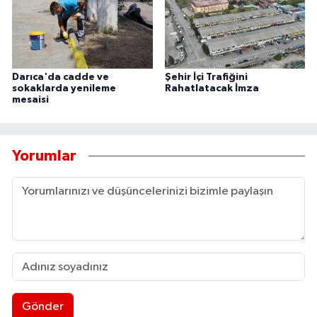
Darıca'da cadde ve
Şehir İçi Trafiğini
sokaklarda yenileme
Rahatlatacak İmza
mesaisi
Yorumlar
Gönder