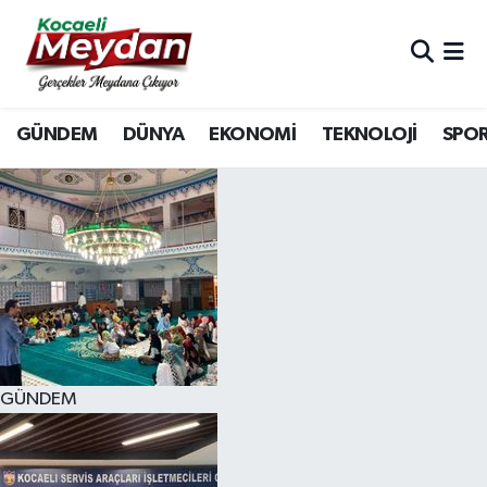
Nöbetçi Eczaneler
GÜNDEM
DÜNYA
EKONOMİ
TEKNOLOJİ
SPO
Hava Durumu
Trafik Durumu
Süper Lig Puan Durumu ve Fikstür
Tüm Manşetler
Son Dakika Haberleri
GÜNDEM
Haber Arşivi