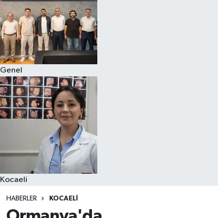
Genel
Kocaeli
HABERLER
KOCAELI
Ormanya'da