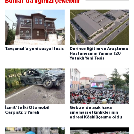
Bunlar da ilginizi çekebilir
Tavşancıl'a yeni sosyal tesis
Derince Eğitim ve Araştırma
Hastanesinin Yanına 120
Yataklı Yeni Tesis
İzmit'te İki Otomobil
Gebze'de açık hava
Çarpıştı: 3 Yaralı
sineması etkinliklerinin
adresi Köşklüçeşme oldu