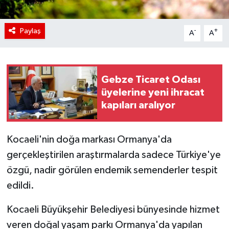
Paylaş
-
+
A
A
Gebze Ticaret Odası
üyelerine yeni ihracat
kapıları aralıyor
Kocaeli'nin doğa markası Ormanya'da
gerçekleştirilen araştırmalarda sadece Türkiye'ye
özgü, nadir görülen endemik semenderler tespit
edildi.
Kocaeli Büyükşehir Belediyesi bünyesinde hizmet
veren doğal yaşam parkı Ormanya'da yapılan