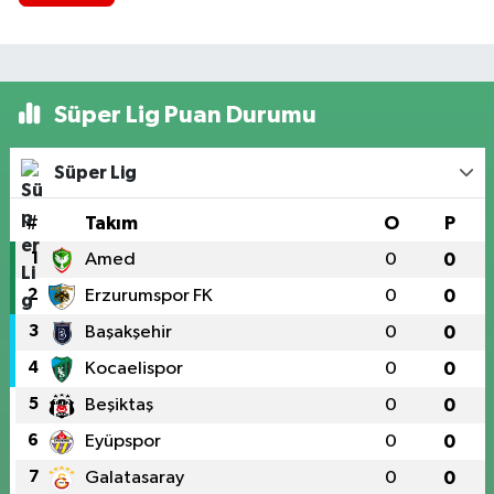
Süper Lig Puan Durumu
Süper Lig
#
Takım
O
P
1
Amed
0
0
2
Erzurumspor FK
0
0
3
Başakşehir
0
0
4
Kocaelispor
0
0
5
Beşiktaş
0
0
6
Eyüpspor
0
0
7
Galatasaray
0
0