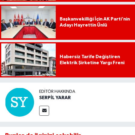
Başkanvekilliği İçin AK Parti’nin
Adayı Hayrettin Ünlü
Habersiz Tarife Değiştiren
Elektrik Şirketine Yargı Freni
EDITÖR HAKKINDA
SERPİL YARAR