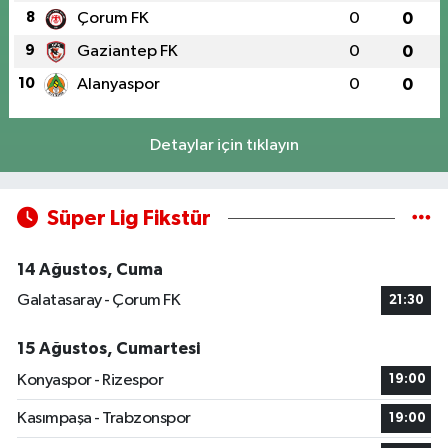
8
Çorum FK
0
0
9
Gaziantep FK
0
0
10
Alanyaspor
0
0
Detaylar için tıklayın
Süper Lig Fikstür
14 Ağustos, Cuma
Galatasaray - Çorum FK
21:30
15 Ağustos, Cumartesi
Konyaspor - Rizespor
19:00
Kasımpaşa - Trabzonspor
19:00