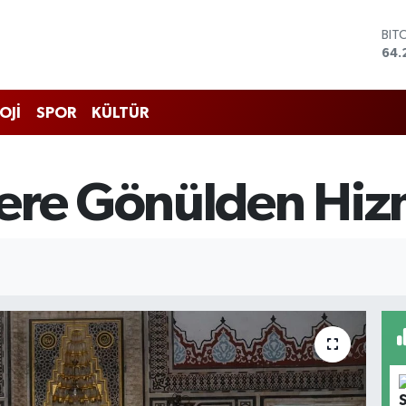
BIT
64.
DO
47,
EU
55,
OJİ
SPOR
KÜLTÜR
STE
64,
GRA
651
lere Gönülden Hiz
BİS
13.