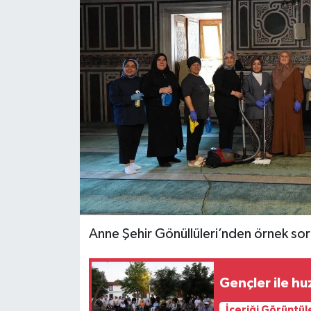
Anne Şehir Gönüllüleri’nden örnek sor
Gençler ile hu
İçeriği Görüntül