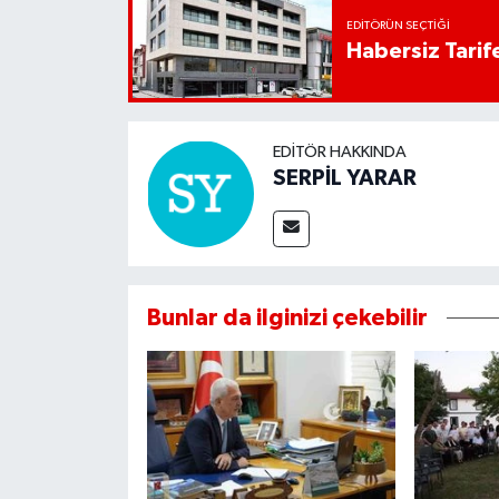
EDITÖRÜN SEÇTIĞI
Habersiz Tarife
EDITÖR HAKKINDA
SERPİL YARAR
Bunlar da ilginizi çekebilir