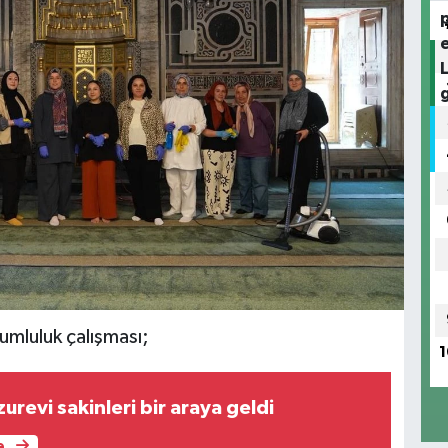
umluluk çalışması;
1
zurevi sakinleri bir araya geldi
e