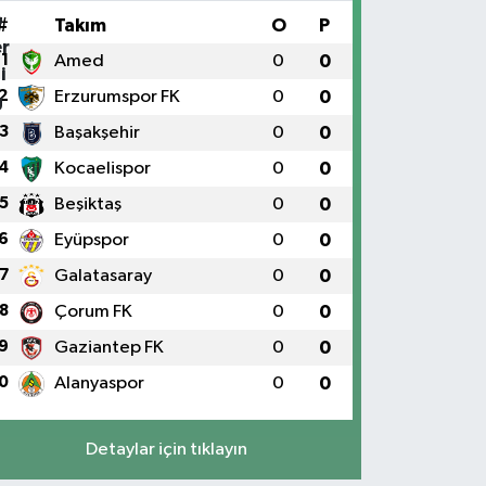
#
Takım
O
P
1
Amed
0
0
2
Erzurumspor FK
0
0
3
Başakşehir
0
0
4
Kocaelispor
0
0
5
Beşiktaş
0
0
6
Eyüpspor
0
0
7
Galatasaray
0
0
8
Çorum FK
0
0
9
Gaziantep FK
0
0
0
Alanyaspor
0
0
Detaylar için tıklayın