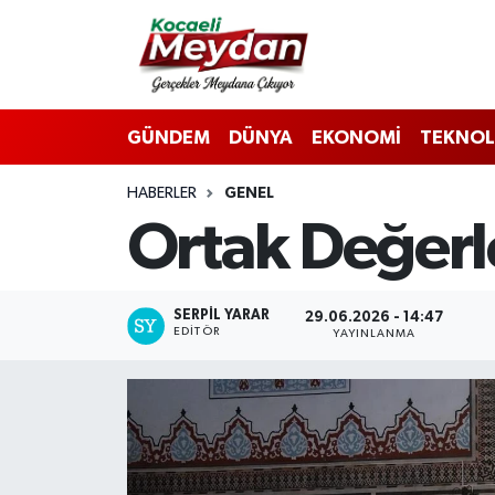
Nöbetçi Eczaneler
GÜNDEM
DÜNYA
EKONOMİ
TEKNOL
Hava Durumu
HABERLER
GENEL
Trafik Durumu
Ortak Değer
Süper Lig Puan Durumu ve Fikstür
Tüm Manşetler
SERPİL YARAR
29.06.2026 - 14:47
EDITÖR
YAYINLANMA
Son Dakika Haberleri
Haber Arşivi