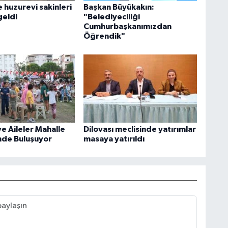
e huzurevi sakinleri
Başkan Büyükakın:
geldi
"Belediyeciliği
Cumhurbaşkanımızdan
Öğrendik"
e Aileler Mahalle
Dilovası meclisinde yatırımlar
inde Buluşuyor
masaya yatırıldı