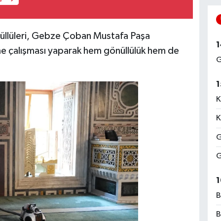
nüllüleri, Gebze Çoban Mustafa Paşa
1
e çalışması yaparak hem gönüllülük hem de
G
1
K
K
G
G
1
B
B