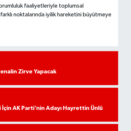
orumluluk faaliyetleriyle toplumsal
arklı noktalarında iyilik hareketini büyütmeye
enalin Zirve Yapacak
 İçin AK Parti’nin Adayı Hayrettin Ünlü