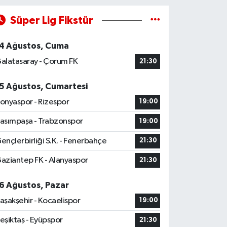
Süper Lig Fikstür
4 Ağustos, Cuma
alatasaray - Çorum FK
21:30
5 Ağustos, Cumartesi
onyaspor - Rizespor
19:00
asımpaşa - Trabzonspor
19:00
ençlerbirliği S.K. - Fenerbahçe
21:30
aziantep FK - Alanyaspor
21:30
6 Ağustos, Pazar
aşakşehir - Kocaelispor
19:00
eşiktaş - Eyüpspor
21:30