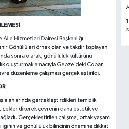
A
1
NLEMESİ
S
 Aile Hizmetleri Dairesi Başkanlığı
ir Gönüllüleri örnek olan ve takdir toplayan
da sonra olarak, gönüllülük kültürünü
alık oluşturmak amacıyla Gebze’deki Çoban
vre düzenleme çalışması gerçekleştirildi.
OR
ş alanlarında gerçekleştirdikleri temizlik
çiçekler dikerek çevrenin daha estetik ve
ğladı. Gerçekleştirilen çalışma, ortak yaşam
lığının ve gönüllülük bilincinin önemine dikkat