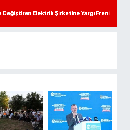
 Değiştiren Elektrik Şirketine Yargı Freni