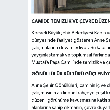
CAMİDE TEMİZLİK VE ÇEVRE DÜZE
Kocaeli Büyükşehir Belediyesi Kadın ve
bünyesinde faaliyet gösteren Anne Şeh
çalışmalarına devam ediyor. Bu kapsam
yaygınlaştırmak ve toplumsal farkınd
Mustafa Paşa Camii’nde temizlik ve çe
GÖNÜLLÜLÜK KÜLTÜRÜ GÜÇLENİY
Anne Şehir Gönüllüleri, caminin iç ve dı
çalışmasının ardından bahçeye çeşitli 
düzenli görünüme kavuşmasına katkı sa
alanlarına sahip çıkmanın, çevre duyarlı