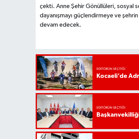
çekti. Anne Şehir Gönüllüleri, sosyal s
dayanışmayı güçlendirmeye ve şehrin f
devam edecek.
EDITÖRÜN SEÇTIĞI
Kocaeli’de Adr
EDITÖRÜN SEÇTIĞI
Başkanvekilliği