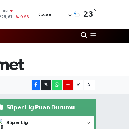
COIN
225,61
%-0.63
°
23
LAR
Kocaeli
6704
%0
RO
0406
%-0.08
RLİN
2143
%0
M ALTIN
0.40
%0.45
met
T100
799
%70
-
+
A
A
Süper Lig Puan Durumu
Süper Lig