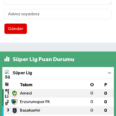
Gönder
Süper Lig Puan Durumu
Süper Lig
#
Takım
O
P
1
Amed
0
0
2
Erzurumspor FK
0
0
3
Başakşehir
0
0