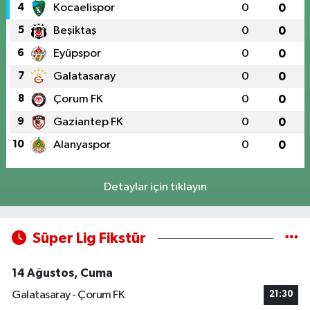
4
Kocaelispor
0
0
5
Beşiktaş
0
0
6
Eyüpspor
0
0
7
Galatasaray
0
0
8
Çorum FK
0
0
9
Gaziantep FK
0
0
10
Alanyaspor
0
0
Detaylar için tıklayın
Süper Lig Fikstür
14 Ağustos, Cuma
Galatasaray - Çorum FK
21:30