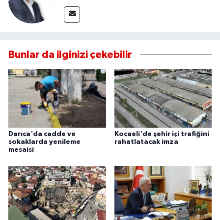
Bunlar da ilginizi çekebilir
Darıca'da cadde ve
Kocaeli'de şehir içi trafiğini
sokaklarda yenileme
rahatlatacak imza
mesaisi