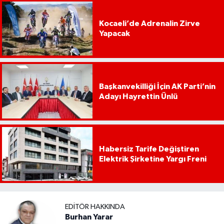
Kocaeli’de Adrenalin Zirve
Yapacak
Başkanvekilliği İçin AK Parti’nin
Adayı Hayrettin Ünlü
Habersiz Tarife Değiştiren
Elektrik Şirketine Yargı Freni
EDITÖR HAKKINDA
Burhan Yarar