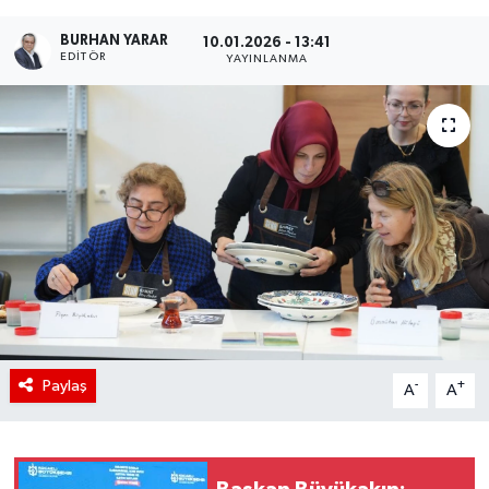
BURHAN YARAR
10.01.2026 - 13:41
EDITÖR
YAYINLANMA
Paylaş
-
+
A
A