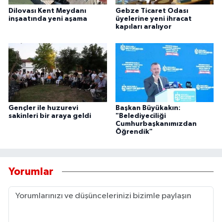
Dilovası Kent Meydanı
Gebze Ticaret Odası
inşaatında yeni aşama
üyelerine yeni ihracat
kapıları aralıyor
Gençler ile huzurevi
Başkan Büyükakın:
sakinleri bir araya geldi
"Belediyeciliği
Cumhurbaşkanımızdan
Öğrendik"
Yorumlar