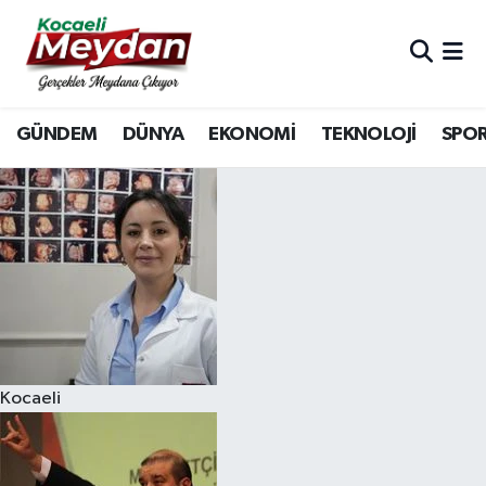
Nöbetçi Eczaneler
GÜNDEM
DÜNYA
EKONOMİ
TEKNOLOJİ
SPO
Hava Durumu
Trafik Durumu
Süper Lig Puan Durumu ve Fikstür
Tüm Manşetler
Son Dakika Haberleri
Kocaeli
Haber Arşivi