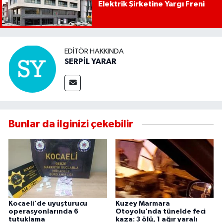
Elektrik Şirketine Yargı Freni
EDITÖR HAKKINDA
SERPİL YARAR
Bunlar da ilginizi çekebilir
Kocaeli'de uyuşturucu
Kuzey Marmara
operasyonlarında 6
Otoyolu'nda tünelde feci
tutuklama
kaza: 3 ölü, 1 ağır yaralı