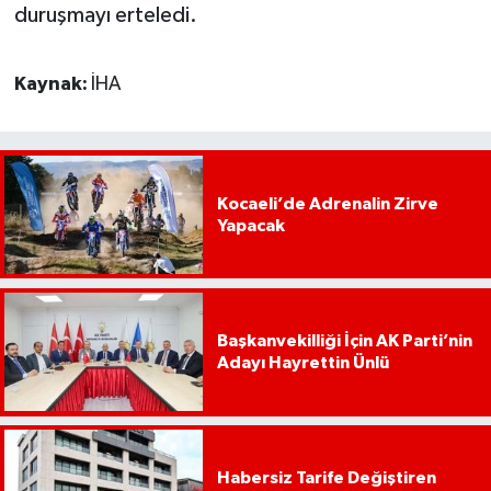
duruşmayı erteledi.
Kaynak:
İHA
Kocaeli’de Adrenalin Zirve
Yapacak
Başkanvekilliği İçin AK Parti’nin
Adayı Hayrettin Ünlü
Habersiz Tarife Değiştiren