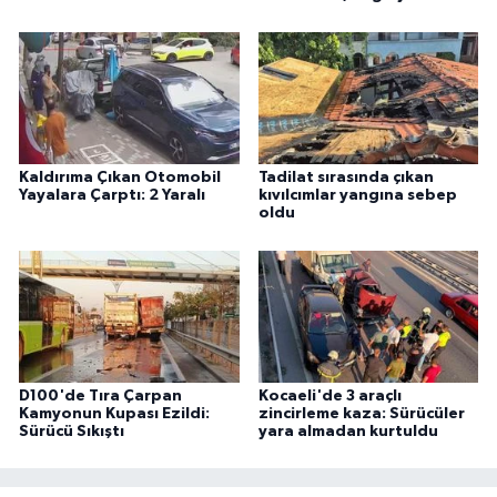
Kaldırıma Çıkan Otomobil
Tadilat sırasında çıkan
Yayalara Çarptı: 2 Yaralı
kıvılcımlar yangına sebep
oldu
D100'de Tıra Çarpan
Kocaeli'de 3 araçlı
Kamyonun Kupası Ezildi:
zincirleme kaza: Sürücüler
Sürücü Sıkıştı
yara almadan kurtuldu