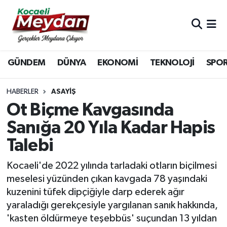
Nöbetçi Eczaneler
GÜNDEM
DÜNYA
EKONOMİ
TEKNOLOJİ
SPO
Hava Durumu
Trafik Durumu
HABERLER
ASAYIŞ
Ot Biçme Kavgasında
Süper Lig Puan Durumu ve Fikstür
Sanığa 20 Yıla Kadar Hapis
Talebi
Tüm Manşetler
Kocaeli'de 2022 yılında tarladaki otların biçilmesi
Son Dakika Haberleri
meselesi yüzünden çıkan kavgada 78 yaşındaki
kuzenini tüfek dipçiğiyle darp ederek ağır
Haber Arşivi
yaraladığı gerekçesiyle yargılanan sanık hakkında,
'kasten öldürmeye teşebbüs' suçundan 13 yıldan