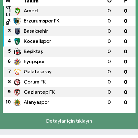
#
Takım
O
P
1
Amed
0
0
2
Erzurumspor FK
0
0
3
Başakşehir
0
0
4
Kocaelispor
0
0
5
Beşiktaş
0
0
6
Eyüpspor
0
0
7
Galatasaray
0
0
8
Çorum FK
0
0
9
Gaziantep FK
0
0
10
Alanyaspor
0
0
Detaylar için tıklayın