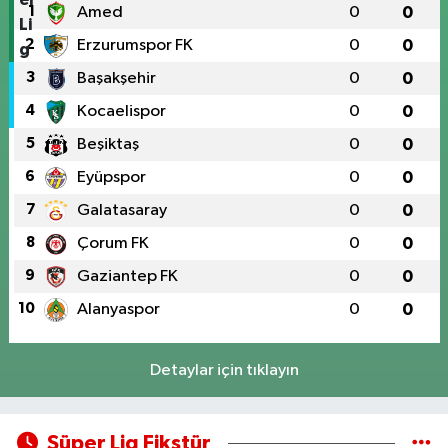
1
Amed
0
0
2
Erzurumspor FK
0
0
3
Başakşehir
0
0
4
Kocaelispor
0
0
5
Beşiktaş
0
0
6
Eyüpspor
0
0
7
Galatasaray
0
0
8
Çorum FK
0
0
9
Gaziantep FK
0
0
10
Alanyaspor
0
0
Detaylar için tıklayın
Süper Lig Fikstür