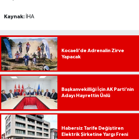
Kaynak:
İHA
Kocaeli’de Adrenalin Zirve
Yapacak
Başkanvekilliği İçin AK Parti’nin
Adayı Hayrettin Ünlü
Habersiz Tarife Değiştiren
Elektrik Şirketine Yargı Freni