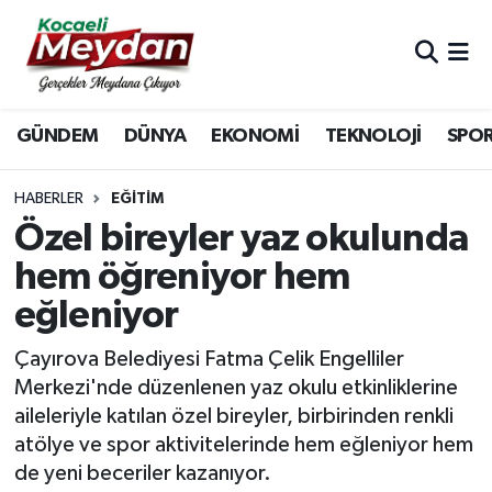
Nöbetçi Eczaneler
GÜNDEM
DÜNYA
EKONOMİ
TEKNOLOJİ
SPO
Hava Durumu
Trafik Durumu
HABERLER
EĞİTİM
Özel bireyler yaz okulunda
Süper Lig Puan Durumu ve Fikstür
hem öğreniyor hem
eğleniyor
Tüm Manşetler
Çayırova Belediyesi Fatma Çelik Engelliler
Son Dakika Haberleri
Merkezi'nde düzenlenen yaz okulu etkinliklerine
aileleriyle katılan özel bireyler, birbirinden renkli
Haber Arşivi
atölye ve spor aktivitelerinde hem eğleniyor hem
de yeni beceriler kazanıyor.