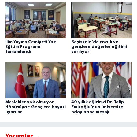
İlim Yayma Cemiyeti Yaz
Başiskele'de çocuk ve
Eğitim Programı
gençlere değerler eğitimi
Tamamlandı
veriliyor
Meslekler yok olmuyor,
40 yıllık eğitimci Dr. Talip
dönüşüyor: Gençlere hayati
Emiroğlu'nun üniversite
uyarılar
adaylarına mesajı
Yorumlar