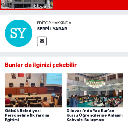
EDITÖR HAKKINDA
SERPİL YARAR
Bunlar da ilginizi çekebilir
Gölcük Belediyesi
Dilovası'nda Yaz Kur'an
Personeline İlk Yardım
Kursu Öğrencilerine Anlamlı
Eğitimi
Kahvaltı Buluşması