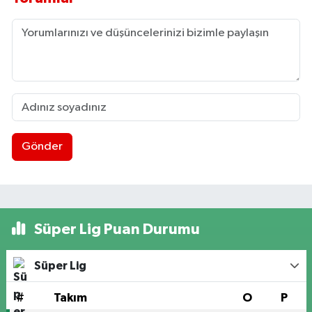
Gönder
Süper Lig Puan Durumu
Süper Lig
#
Takım
O
P