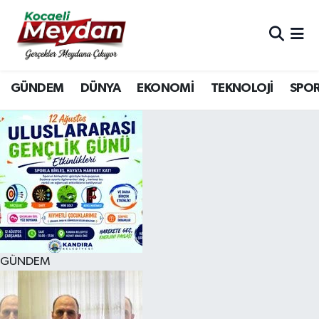
Nöbetçi Eczaneler
GÜNDEM
DÜNYA
EKONOMİ
TEKNOLOJİ
SPO
Hava Durumu
Trafik Durumu
Süper Lig Puan Durumu ve Fikstür
Tüm Manşetler
Son Dakika Haberleri
GÜNDEM
Haber Arşivi