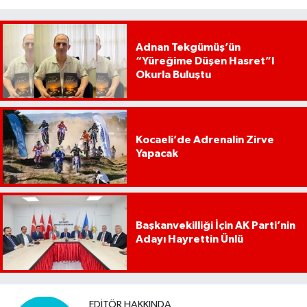
Adnan Tekgümüş’ün
“Yüreğime Düşen Hasret”I
Okurla Buluştu
Kocaeli’de Adrenalin Zirve
Yapacak
Başkanvekilliği İçin AK Parti’nin
Adayı Hayrettin Ünlü
EDITÖR HAKKINDA