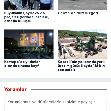
Büyükakın Çayırova'da
Gebze'de drift rüzgarı
projeleri yerinde inceledi,
esnafla buluştu
Kartepe'de yıldızlar
Kocaeli'nin yollarında yerli
altında sinema keyfi
üretim gücü: 6 ayda 115 bin
ton asfalt
Yorumlar