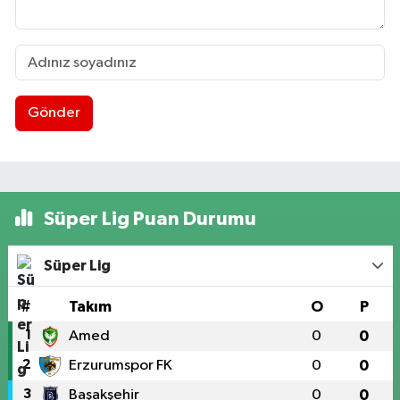
Gönder
Süper Lig Puan Durumu
Süper Lig
#
Takım
O
P
1
Amed
0
0
2
Erzurumspor FK
0
0
3
Başakşehir
0
0