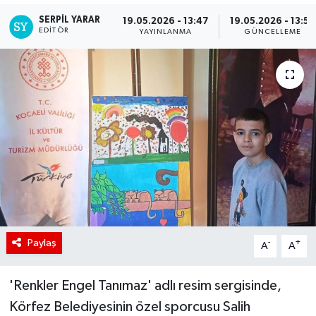
SERPİL YARAR
19.05.2026 - 13:47
19.05.2026 - 13:50
EDITÖR
YAYINLANMA
GÜNCELLEME
Paylaş
-
+
A
A
'Renkler Engel Tanımaz' adlı resim sergisinde,
Körfez Belediyesinin özel sporcusu Salih