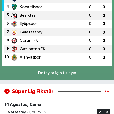
4
Kocaelispor
0
0
5
Beşiktaş
0
0
6
Eyüpspor
0
0
7
Galatasaray
0
0
8
Çorum FK
0
0
9
Gaziantep FK
0
0
10
Alanyaspor
0
0
Detaylar için tıklayın
Süper Lig Fikstür
14 Ağustos, Cuma
Galatasaray - Çorum FK
21:30