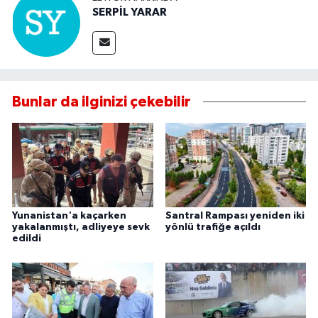
SERPİL YARAR
Bunlar da ilginizi çekebilir
Yunanistan'a kaçarken
Santral Rampası yeniden iki
yakalanmıştı, adliyeye sevk
yönlü trafiğe açıldı
edildi