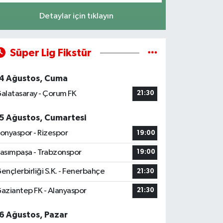
Detaylar için tıklayın
Süper Lig Fikstür
4 Ağustos, Cuma
alatasaray - Çorum FK
21:30
5 Ağustos, Cumartesi
onyaspor - Rizespor
19:00
asımpaşa - Trabzonspor
19:00
ençlerbirliği S.K. - Fenerbahçe
21:30
aziantep FK - Alanyaspor
21:30
6 Ağustos, Pazar