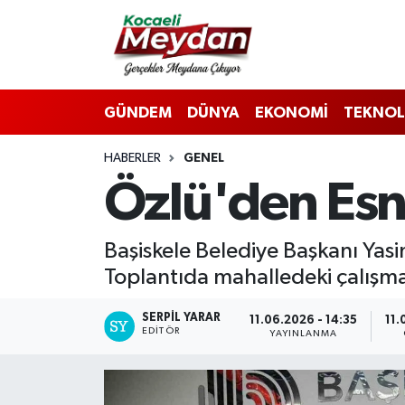
Nöbetçi Eczaneler
GÜNDEM
DÜNYA
EKONOMİ
TEKNOL
Hava Durumu
HABERLER
GENEL
Trafik Durumu
Özlü'den Esna
Süper Lig Puan Durumu ve Fikstür
Başiskele Belediye Başkanı Yasin
Tüm Manşetler
Toplantıda mahalledeki çalışmala
Son Dakika Haberleri
SERPİL YARAR
11.06.2026 - 14:35
11.
EDITÖR
YAYINLANMA
Haber Arşivi