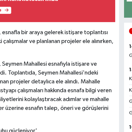
e
esnafla bir araya gelerek istişare toplantısı
çalışmalar ve planlanan projeler ele alınırken,
1
G
 Seymen Mahallesi esnafıyla istişare ve
1
rdi. Toplantıda, Seymen Mahallesi'ndeki
K
n projeler detaylıca ele alındı. Mahalle
üstyapı çalışmaları hakkında esnafa bilgi veren
K
liyetlerini kolaylaştıracak adımlar ve mahalle
G
er üzerine esnafın talep, öneri ve görüşlerini
G
1
ruhu güçleniyor'