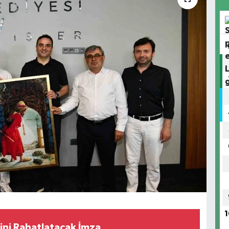
1
iğini Rahatlatacak İmza