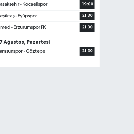
aşakşehir - Kocaelispor
19:00
eşiktaş - Eyüpspor
21:30
med - Erzurumspor FK
21:30
7 Ağustos, Pazartesi
amsunspor - Göztepe
21:30