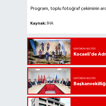
Program, toplu fotoğraf çekiminin ar
Kaynak:
İHA
EDITÖRÜN SEÇTIĞI
Kocaeli’de Adr
EDITÖRÜN SEÇTIĞI
Başkanvekilliği