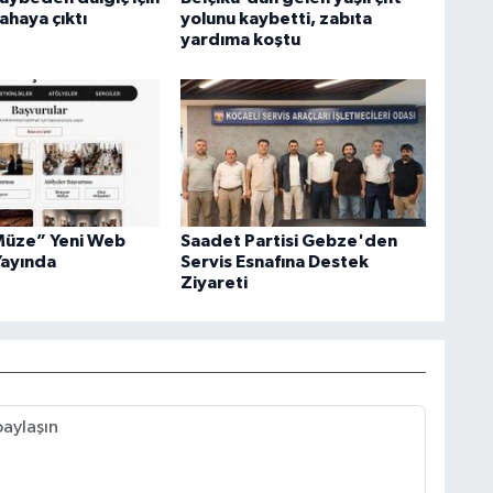
ahaya çıktı
yolunu kaybetti, zabıta
yardıma koştu
Müze” Yeni Web
Saadet Partisi Gebze'den
Yayında
Servis Esnafına Destek
Ziyareti