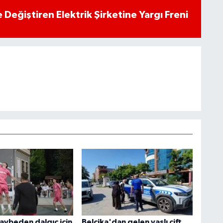
 Değiştiren Elektrik Şirketine Yargı Freni
kaybeden dalgıç için
Belçika'dan gelen yaşlı çift