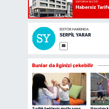
EDITÖRÜN SEÇTIĞI
Habersiz Tarife
EDITÖR HAKKINDA
SERPİL YARAR
Bunlar da ilginizi çekebilir
5 yıllık bekleyiş mutlu sona
Hayatını 