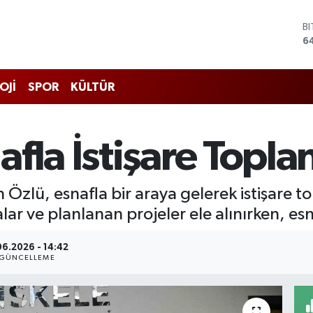
B
6
D
4
E
5
OJİ
SPOR
KÜLTÜR
S
6
G
6
fla İstişare Toplan
B
1
 Özlü, esnafla bir araya gelerek istişare to
r ve planlanan projeler ele alınırken, esna
06.2026 - 14:42
GÜNCELLEME