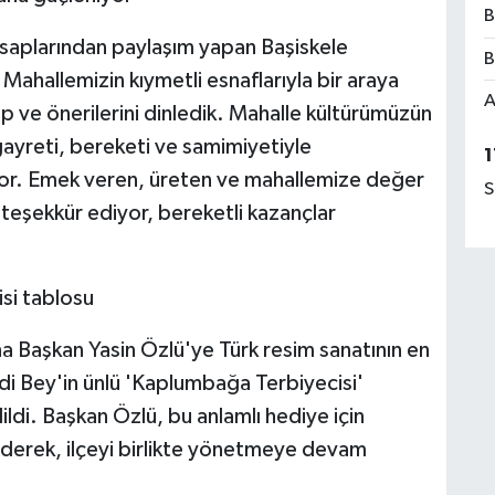
B
saplarından paylaşım yapan Başiskele
B
ahallemizin kıymetli esnaflarıyla bir araya
A
 ve önerilerini dinledik. Mahalle kültürümüzün
 gayreti, bereketi ve samimiyetiyle
1
yor. Emek veren, üreten ve mahallemize değer
S
n teşekkür ediyor, bereketli kazançlar
si tablosu
 Başkan Yasin Özlü'ye Türk resim sanatının en
 Bey'in ünlü 'Kaplumbağa Terbiyecisi'
di. Başkan Özlü, bu anlamlı hediye için
derek, ilçeyi birlikte yönetmeye devam