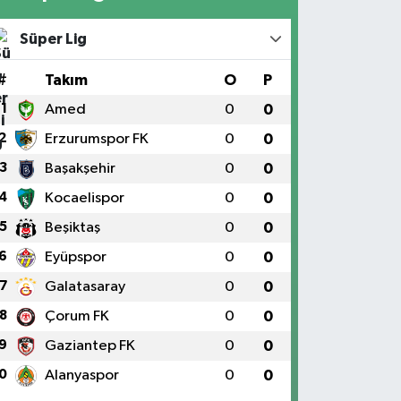
Süper Lig
#
Takım
O
P
1
Amed
0
0
2
Erzurumspor FK
0
0
3
Başakşehir
0
0
4
Kocaelispor
0
0
5
Beşiktaş
0
0
6
Eyüpspor
0
0
7
Galatasaray
0
0
8
Çorum FK
0
0
9
Gaziantep FK
0
0
0
Alanyaspor
0
0