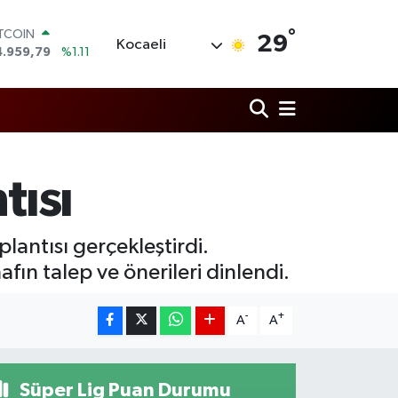
ITCOIN
4.959,79
%1.11
°
29
Kocaeli
OLAR
7,7436
%0.18
URO
5,2510
%0.32
TERLİN
4,4811
%0.38
RAM ALTIN
660.55
%0.03
tısı
İST100
3.779
%-14
plantısı gerçekleştirdi.
fın talep ve önerileri dinlendi.
-
+
A
A
Süper Lig Puan Durumu