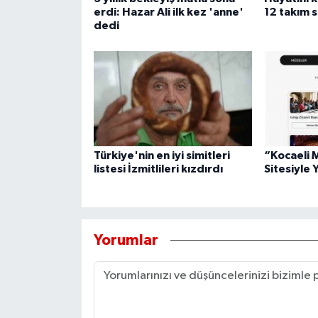
erdi: Hazar Ali ilk kez 'anne'
12 takım s
dedi
Türkiye'nin en iyi simitleri
“Kocaeli 
listesi İzmitlileri kızdırdı
Sitesiyle 
Yorumlar