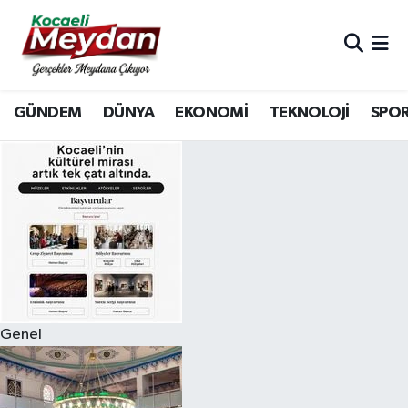
Nöbetçi Eczaneler
GÜNDEM
DÜNYA
EKONOMİ
TEKNOLOJİ
SPO
Hava Durumu
Trafik Durumu
Süper Lig Puan Durumu ve Fikstür
Tüm Manşetler
Son Dakika Haberleri
Genel
Haber Arşivi