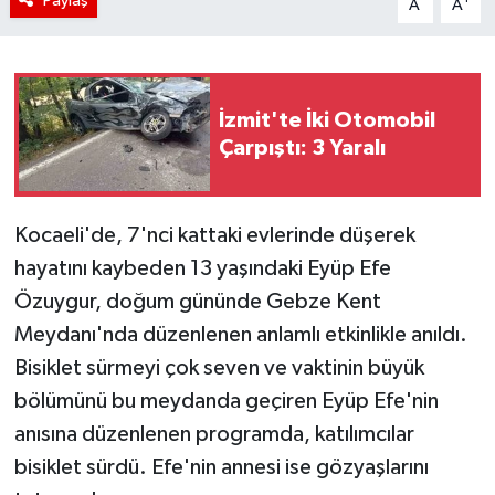
Paylaş
A
A
İzmit'te İki Otomobil
Çarpıştı: 3 Yaralı
Kocaeli'de, 7'nci kattaki evlerinde düşerek
hayatını kaybeden 13 yaşındaki Eyüp Efe
Özuygur, doğum gününde Gebze Kent
Meydanı'nda düzenlenen anlamlı etkinlikle anıldı.
Bisiklet sürmeyi çok seven ve vaktinin büyük
bölümünü bu meydanda geçiren Eyüp Efe'nin
anısına düzenlenen programda, katılımcılar
bisiklet sürdü. Efe'nin annesi ise gözyaşlarını