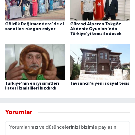
Gölcük Değirmendere'de el
Güreşçi Alperen Tokgöz
sanatları rüzgarı esiyor
Akdeniz Oyunları'nda
Türkiye'yi temsil edecek
Türkiye'nin en iyi simitleri
Tavşancıl'a yeni sosyal tesis
listesi İzmitlileri kızdırdı
Yorumlar