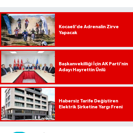
Kocaeli’de Adrenalin Zirve
Yapacak
Başkanvekilliği İçin AK Parti’nin
Adayı Hayrettin Ünlü
Habersiz Tarife Değiştiren
Elektrik Şirketine Yargı Freni