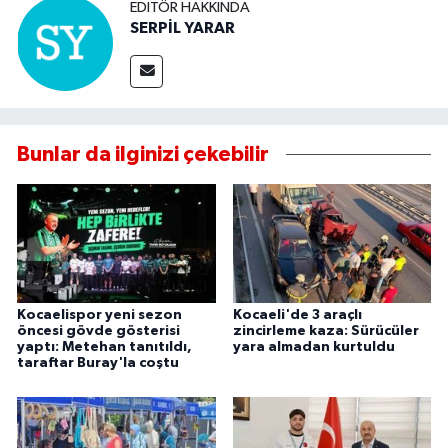
EDITÖR HAKKINDA
SERPİL YARAR
Bunlar da ilginizi çekebilir
Kocaelispor yeni sezon
Kocaeli'de 3 araçlı
öncesi gövde gösterisi
zincirleme kaza: Sürücüler
yaptı: Metehan tanıtıldı,
yara almadan kurtuldu
taraftar Buray'la coştu