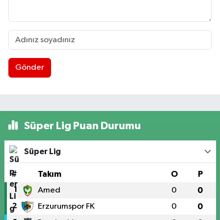
Gönder
Süper Lig Puan Durumu
Süper Lig
#
Takım
O
P
1
Amed
0
0
2
Erzurumspor FK
0
0