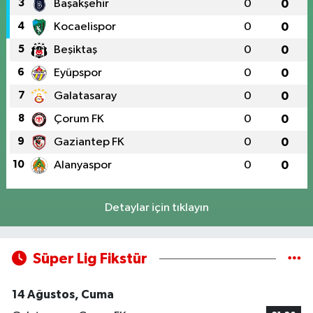
3
Başakşehir
0
0
4
Kocaelispor
0
0
5
Beşiktaş
0
0
6
Eyüpspor
0
0
7
Galatasaray
0
0
8
Çorum FK
0
0
9
Gaziantep FK
0
0
10
Alanyaspor
0
0
Detaylar için tıklayın
Süper Lig Fikstür
14 Ağustos, Cuma