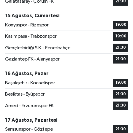
Galatasaray - Çorum FK
21:30
15 Ağustos, Cumartesi
Konyaspor - Rizespor
19:00
Kasımpaşa - Trabzonspor
19:00
Gençlerbirliği S.K. - Fenerbahçe
21:30
Gaziantep FK - Alanyaspor
21:30
16 Ağustos, Pazar
Başakşehir - Kocaelispor
19:00
Beşiktaş - Eyüpspor
21:30
Amed - Erzurumspor FK
21:30
17 Ağustos, Pazartesi
Samsunspor - Göztepe
21:30