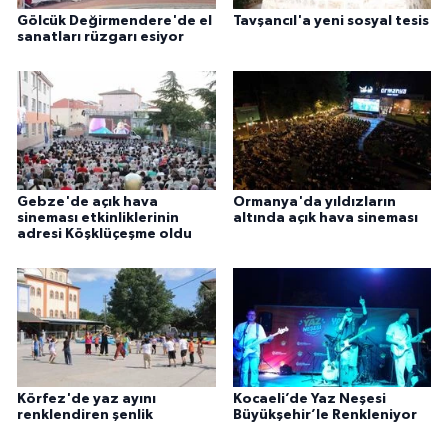
Gölcük Değirmendere'de el
Tavşancıl'a yeni sosyal tesis
sanatları rüzgarı esiyor
Gebze'de açık hava
Ormanya'da yıldızların
sineması etkinliklerinin
altında açık hava sineması
adresi Köşklüçeşme oldu
Körfez'de yaz ayını
Kocaeli’de Yaz Neşesi
renklendiren şenlik
Büyükşehir’le Renkleniyor