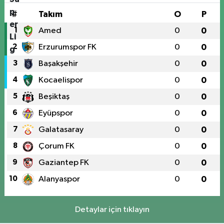
#
Takım
O
P
1
Amed
0
0
2
Erzurumspor FK
0
0
3
Başakşehir
0
0
4
Kocaelispor
0
0
5
Beşiktaş
0
0
6
Eyüpspor
0
0
7
Galatasaray
0
0
8
Çorum FK
0
0
9
Gaziantep FK
0
0
10
Alanyaspor
0
0
Detaylar için tıklayın