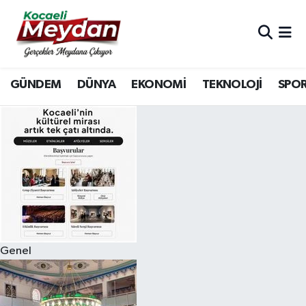
Nöbetçi Eczaneler
GÜNDEM
DÜNYA
EKONOMİ
TEKNOLOJİ
SPO
Hava Durumu
Trafik Durumu
Süper Lig Puan Durumu ve Fikstür
Tüm Manşetler
Son Dakika Haberleri
Genel
Haber Arşivi