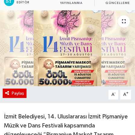
EDITÖR
YAYINLANMA
GÜNCELLEME
Paylaş
-
+
A
A
İzmit Belediyesi, 14. Uluslararası İzmit Pişmaniye
Müzik ve Dans Festivali kapsamında
düzenleyeceği “Pişmaniye Maskot Tasarım