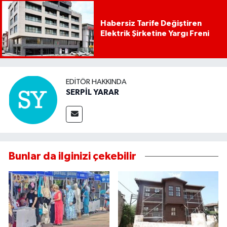
Habersiz Tarife Değiştiren
Elektrik Şirketine Yargı Freni
EDITÖR HAKKINDA
SERPİL YARAR
Bunlar da ilginizi çekebilir