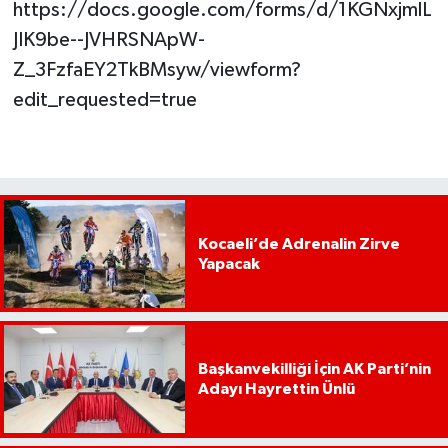
https://docs.google.com/forms/d/1KGNxjmlL
JIK9be--JVHRSNApW-
Z_3FzfaEY2TkBMsyw/viewform?
edit_requested=true
Kocaeli’de Adrenalin Zirve
Yapacak
Başkanvekilliği İçin AK Parti’nin
Adayı Hayrettin Ünlü