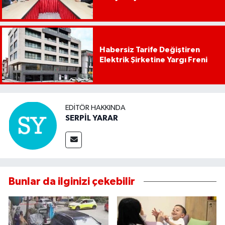
Habersiz Tarife Değiştiren
Elektrik Şirketine Yargı Freni
EDITÖR HAKKINDA
SERPİL YARAR
Bunlar da ilginizi çekebilir