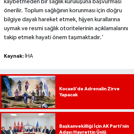
kaybetmeden bir sağlık kuruluşuna başvurması
önerilir. Toplum sağlığının korunması için doğru
bilgiye dayalı hareket etmek, hijyen kurallarına
uymak ve resmi sağlık otoritelerinin açıklamalarını
takip etmek hayati önem taşımaktadır.'
Kaynak:
İHA
Kocaeli’de Adrenalin Zirve
Yapacak
Başkanvekilliği İçin AK Parti’nin
Adayı Hayrettin Ünlü