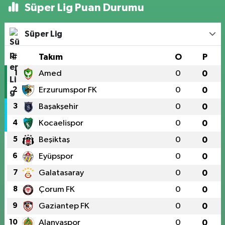
Süper Lig Puan Durumu
Süper Lig
#
Takım
O
P
1
Amed
0
0
2
Erzurumspor FK
0
0
3
Başakşehir
0
0
4
Kocaelispor
0
0
5
Beşiktaş
0
0
6
Eyüpspor
0
0
7
Galatasaray
0
0
8
Çorum FK
0
0
9
Gaziantep FK
0
0
10
Alanyaspor
0
0