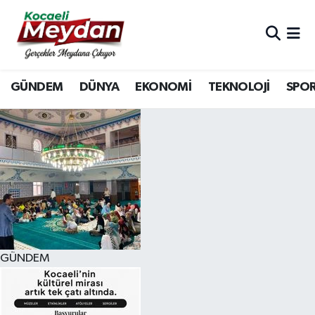
Nöbetçi Eczaneler
GÜNDEM
DÜNYA
EKONOMİ
TEKNOLOJİ
SPO
Hava Durumu
Trafik Durumu
Süper Lig Puan Durumu ve Fikstür
Tüm Manşetler
Son Dakika Haberleri
GÜNDEM
Haber Arşivi