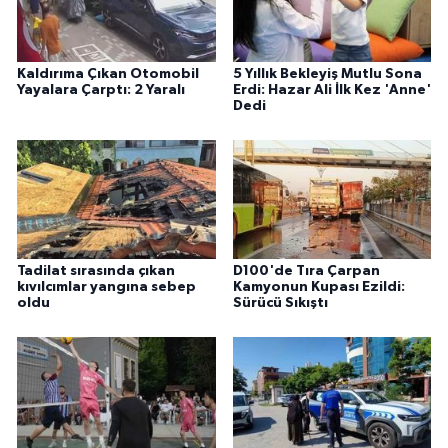
Kaldırıma Çıkan Otomobil
5 Yıllık Bekleyiş Mutlu Sona
Yayalara Çarptı: 2 Yaralı
Erdi: Hazar Ali İlk Kez 'Anne'
Dedi
Tadilat sırasında çıkan
D100'de Tıra Çarpan
kıvılcımlar yangına sebep
Kamyonun Kupası Ezildi:
oldu
Sürücü Sıkıştı