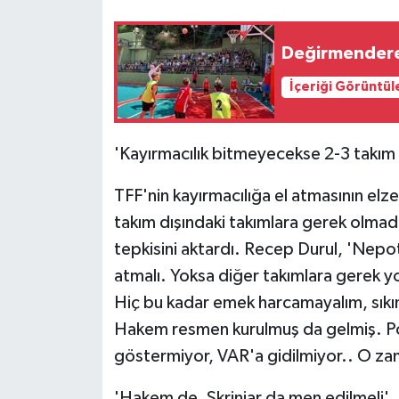
Değirmendere
İçeriği Görüntül
'Kayırmacılık bitmeyecekse 2-3 takım o
TFF'nin kayırmacılığa el atmasının el
takım dışındaki takımlara gerek olmadı
tepkisini aktardı. Recep Durul, 'Nep
atmalı. Yoksa diğer takımlara gerek yo
Hiç bu kadar emek harcamayalım, sıkı
Hakem resmen kurulmuş da gelmiş. Pozi
göstermiyor, VAR'a gidilmiyor.. O za
'Hakem de, Skriniar da men edilmeli'