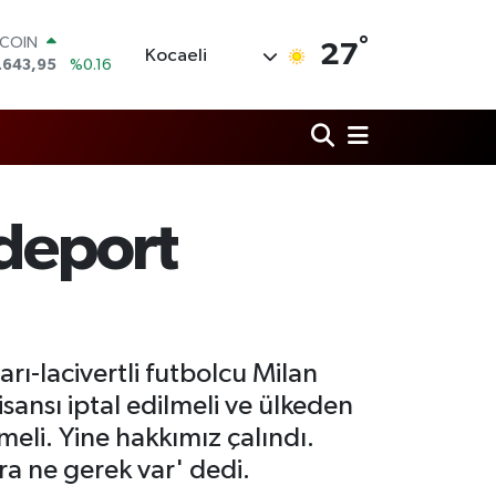
°
LAR
27
Kocaeli
,6006
%0.06
RO
,0250
%0.02
ERLİN
,2398
%0.2
AM ALTIN
00.87
%0.12
ST100
 deport
.799
%70
TCOIN
.643,95
%0.16
ı-lacivertli futbolcu Milan
isansı iptal edilmeli ve ülkeden
eli. Yine hakkımız çalındı.
ra ne gerek var' dedi.