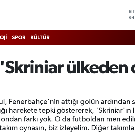
DO
47
EU
55
ST
OJİ
SPOR
KÜLTÜR
64
GR
65
Bİ
'Skriniar ülkeden
13
BI
64
, Fenerbahçe'nin attığı golün ardından sar
ığı harekete tepki göstererek, 'Skriniar'ın l
 ondan farkı yok. O da futboldan men edilm
akım oynasın, biz izleyelim. Diğer takımla