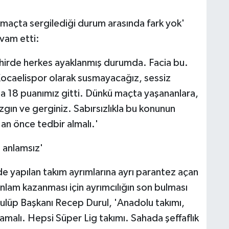
n maçta sergilediği durum arasında fark yok'
evam etti:
Şehirde herkes ayaklanmış durumda. Facia bu.
 Kocaelispor olarak susmayacağız, sessiz
 18 puanımız gitti. Dünkü maçta yaşananlara,
zgın ve gerginiz. Sabırsızlıkla bu konunun
an önce tedbir almalı.'
 anlamsız'
e yapılan takım ayrımlarına ayrı parantez açan
nlam kazanması için ayrımcılığın son bulması
 Kulüp Başkanı Recep Durul, 'Anadolu takımı,
mamalı. Hepsi Süper Lig takımı. Sahada şeffaflık