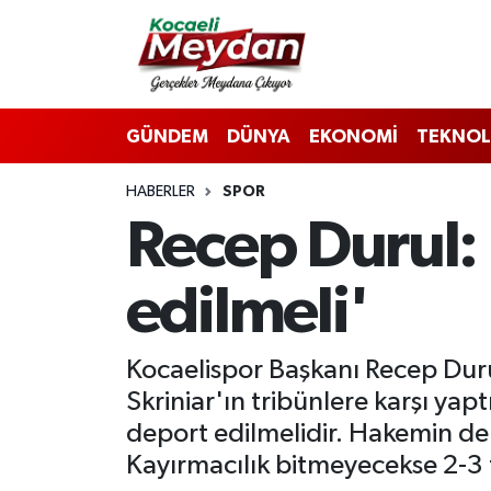
Nöbetçi Eczaneler
GÜNDEM
DÜNYA
EKONOMİ
TEKNOL
Hava Durumu
HABERLER
SPOR
Trafik Durumu
Recep Durul: 
Süper Lig Puan Durumu ve Fikstür
edilmeli'
Tüm Manşetler
Son Dakika Haberleri
Kocaelispor Başkanı Recep Durul
Skriniar'ın tribünlere karşı yapt
Haber Arşivi
deport edilmelidir. Hakemin de
Kayırmacılık bitmeyecekse 2-3 t