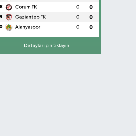
8
Çorum FK
0
0
9
Gaziantep FK
0
0
0
Alanyaspor
0
0
Detaylar için tıklayın