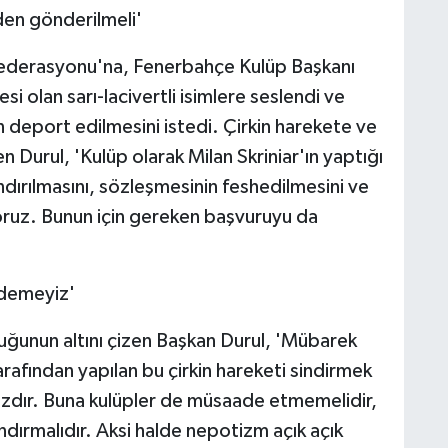
eden gönderilmeli'
Federasyonu'na, Fenerbahçe Kulüp Başkanı
i olan sarı-lacivertli isimlere seslendi ve
en deport edilmesini istedi. Çirkin harekete ve
Durul, 'Kulüp olarak Milan Skriniar'ın yaptığı
ndırılmasını, sözleşmesinin feshedilmesini ve
oruz. Bunun için gereken başvuruyu da
demeyiz'
duğunun altını çizen Başkan Durul, 'Mübarek
rafından yapılan bu çirkin hareketi sindirmek
ızdır. Buna kulüpler de müsaade etmemelidir,
dırmalıdır. Aksi halde nepotizm açık açık