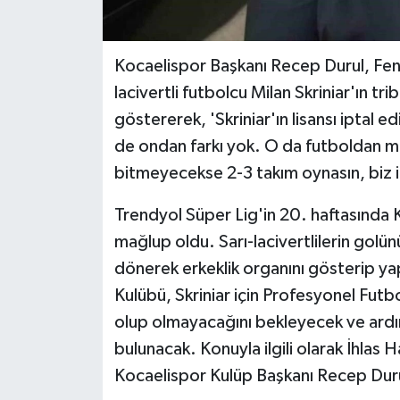
Kocaelispor Başkanı Recep Durul, Fene
lacivertli futbolcu Milan Skriniar'ın tr
göstererek, 'Skriniar'ın lisansı iptal 
de ondan farkı yok. O da futboldan men
bitmeyecekse 2-3 takım oynasın, biz i
Trendyol Süper Lig'in 20. haftasında
mağlup oldu. Sarı-lacivertlilerin golün
dönerek erkeklik organını gösterip ya
Kulübü, Skriniar için Profesyonel Futbo
olup olmayacağını bekleyecek ve ardı
bulunacak. Konuyla ilgili olarak İhlas
Kocaelispor Kulüp Başkanı Recep Durul,