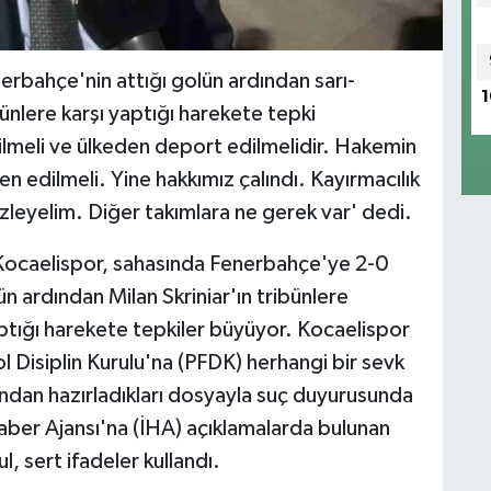
rbahçe'nin attığı golün ardından sarı-
1
ibünlere karşı yaptığı harekete tepki
edilmeli ve ülkeden deport edilmelidir. Hakemin
 edilmeli. Yine hakkımız çalındı. Kayırmacılık
zleyelim. Diğer takımlara ne gerek var' dedi.
 Kocaelispor, sahasında Fenerbahçe'ye 2-0
ün ardından Milan Skriniar'ın tribünlere
ptığı harekete tepkiler büyüyor. Kocaelispor
l Disiplin Kurulu'na (PFDK) herhangi bir sevk
ndan hazırladıkları dosyayla suç duyurusunda
 Haber Ajansı'na (İHA) açıklamalarda bulunan
 sert ifadeler kullandı.