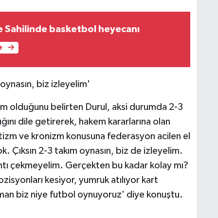
 Sahilinde basketbol heyecanı
e
ynasın, biz izleyelim'
zem olduğunu belirten Durul, aksi durumda 2-3
ğını dile getirerek, hakem kararlarına olan
otizm ve kronizm konusuna federasyon acilen el
k. Çıksın 2-3 takım oynasın, biz de izleyelim.
ntı çekmeyelim. Gerçekten bu kadar kolay mı?
syonları kesiyor, yumruk atılıyor kart
man biz niye futbol oynuyoruz' diye konuştu.