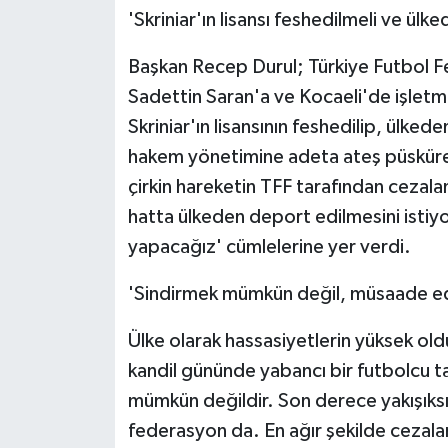
'Skriniar'ın lisansı feshedilmeli ve ülk
Başkan Recep Durul; Türkiye Futbol 
Sadettin Saran'a ve Kocaeli'de işletmes
Skriniar'ın lisansının feshedilip, ülked
hakem yönetimine adeta ateş püsküren 
çirkin hareketin TFF tarafından cezala
hatta ülkeden deport edilmesini istiy
yapacağız' cümlelerine yer verdi.
'Sindirmek mümkün değil, müsaade e
Ülke olarak hassasiyetlerin yüksek ol
kandil gününde yabancı bir futbolcu ta
mümkün değildir. Son derece yakışıks
federasyon da. En ağır şekilde cezalan