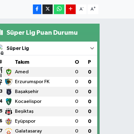
-
+
A
A
Süper Lig Puan Durumu
Süper Lig
#
Takım
O
P
1
Amed
0
0
2
Erzurumspor FK
0
0
3
Başakşehir
0
0
4
Kocaelispor
0
0
5
Beşiktaş
0
0
6
Eyüpspor
0
0
7
Galatasaray
0
0