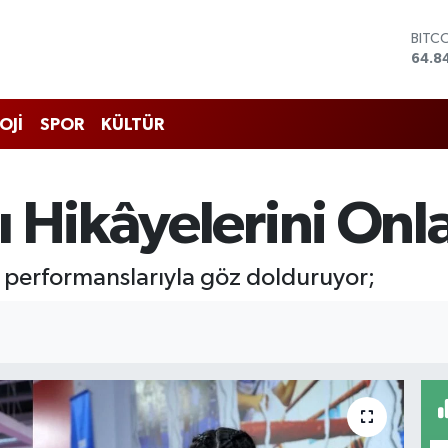
DOL
47,7
EUR
55,2
STER
OJİ
SPOR
KÜLTÜR
64,4
GRAM
6660
BİST
 Hikâyelerini Onla
13.7
BITC
64.8
 performanslarıyla göz dolduruyor;