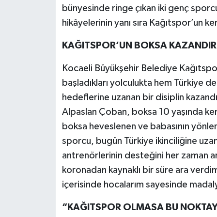
bünyesinde ringe çıkan iki genç spor
hikâyelerinin yanı sıra Kağıtspor’un ken
KAĞITSPOR’UN BOKSA KAZANDIRDI
Kocaeli Büyükşehir Belediye Kağıtspor
başladıkları yolculukta hem Türkiye der
hedeflerine uzanan bir disiplin kazandı
Alpaslan Çoban, boksa 10 yaşında kend
boksa heveslenen ve babasının yönle
sporcu, bugün Türkiye ikinciliğine uza
antrenörlerinin desteğini her zaman ar
koronadan kaynaklı bir süre ara verd
içerisinde hocalarım sayesinde madaly
“KAĞITSPOR OLMASA BU NOKTAY