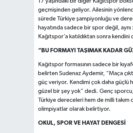
17 yaşındaki bir diğer Kağıtspor bok
geçmişinden geliyor. Ailesinin yönlen
sürede Türkiye şampiyonluğu ve derec
hayatında sadece bir spor değil, aynı
Kağıtspor’a katıldıktan sonra kendini 
“BU FORMAYI TAŞIMAK KADAR GÜZ
Kağıtspor formasının sadece bir kıya
belirten Sudenaz Aydemir, “Maça çık
güç veriyor. Kendimi çok daha güçlü 
güzel bir şey yok” dedi. Genç sporcu,
Türkiye dereceleri hem de milli takım
olimpiyatlar olarak belirtiyor.
OKUL,
SPOR VE HAYAT DENGESİ