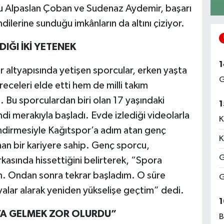
cu Alpaslan Çoban ve Sudenaz Aydemir, başarı
dilerine sunduğu imkânların da altını çiziyor.
ĞI İKİ YETENEK
1
 altyapısında yetişen sporcular, erken yaşta
G
eceleri elde etti hem de milli takım
. Bu sporculardan biri olan 17 yaşındaki
1
i merakıyla başladı. Evde izlediği videolarla
K
ndirmesiyle Kağıtspor’a adım atan genç
K
nan bir kariyere sahip. Genç sporcu,
G
kasında hissettiğini belirterek, “Spora
im. Ondan sonra tekrar başladım. O süre
G
alar alarak yeniden yükselişe geçtim” dedi.
1
A GELMEK ZOR OLURDU”
B