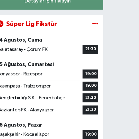
Detaylar için tıklayın
Süper Lig Fikstür
4 Ağustos, Cuma
alatasaray - Çorum FK
21:30
5 Ağustos, Cumartesi
onyaspor - Rizespor
19:00
asımpaşa - Trabzonspor
19:00
ençlerbirliği S.K. - Fenerbahçe
21:30
aziantep FK - Alanyaspor
21:30
6 Ağustos, Pazar
aşakşehir - Kocaelispor
19:00