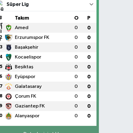
Süper Lig
#
Takım
O
P
1
Amed
0
0
2
Erzurumspor FK
0
0
3
Başakşehir
0
0
4
Kocaelispor
0
0
5
Beşiktaş
0
0
6
Eyüpspor
0
0
7
Galatasaray
0
0
8
Çorum FK
0
0
9
Gaziantep FK
0
0
0
Alanyaspor
0
0