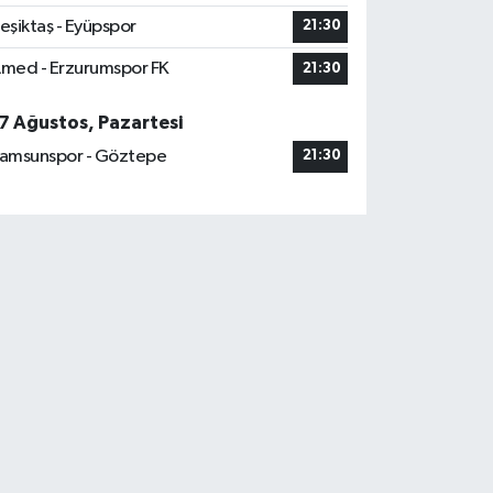
eşiktaş - Eyüpspor
21:30
med - Erzurumspor FK
21:30
7 Ağustos, Pazartesi
amsunspor - Göztepe
21:30