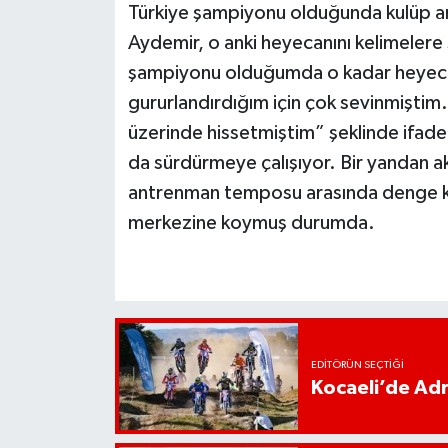
Türkiye şampiyonu olduğunda kulüp an
Aydemir, o anki heyecanını kelimelere
şampiyonu olduğumda o kadar heyecanl
gururlandırdığım için çok sevinmiştim
üzerinde hissetmiştim” şeklinde ifade 
da sürdürmeye çalışıyor. Bir yandan a
antrenman temposu arasında denge ku
merkezine koymuş durumda.
EDITÖRÜN SEÇTIĞI
Kocaeli’de Adr