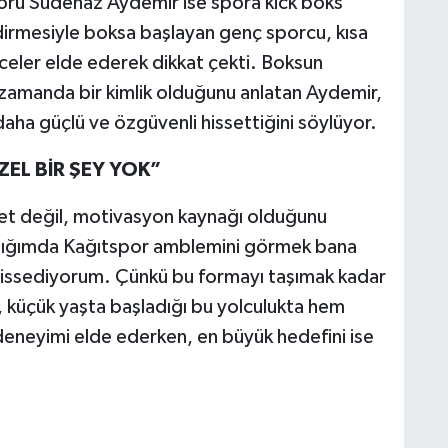
sörü Sudenaz Aydemir ise spora kick boks
dirmesiyle boksa başlayan genç sporcu, kısa
eler elde ederek dikkat çekti. Boksun
 zamanda bir kimlik olduğunu anlatan Aydemir,
daha güçlü ve özgüvenli hissettiğini söylüyor.
EL BİR ŞEY YOK”
fet değil, motivasyon kaynağı olduğunu
tığımda Kağıtspor amblemini görmek bana
hissediyorum. Çünkü bu formayı taşımak kadar
 küçük yaşta başladığı bu yolculukta hem
 deneyimi elde ederken, en büyük hedefini ise