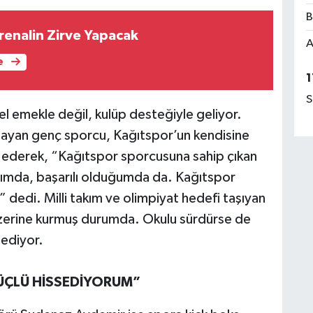
B
renalin Zirve Yapacak
A
e
1
S
el emekle değil, kulüp desteğiyle geliyor.
gulayan genç sporcu, Kağıtspor’un kendisine
 ederek, “Kağıtspor sporcusuna sahip çıkan
nımda, başarılı olduğumda da. Kağıtspor
dedi. Milli takım ve olimpiyat hedefi taşıyan
zerine kurmuş durumda. Okulu sürdürse de
 ediyor.
GÜÇLÜ HİSSEDİYORUM”