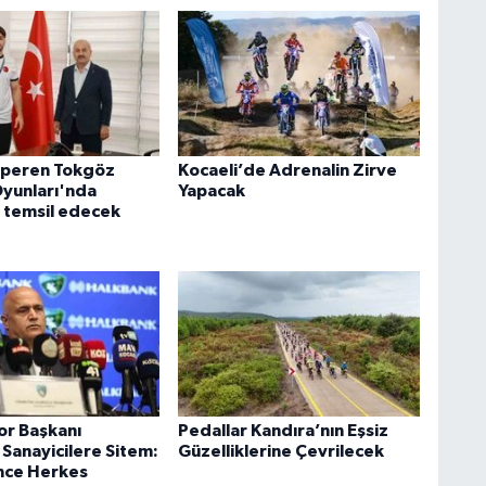
lperen Tokgöz
Kocaeli’de Adrenalin Zirve
yunları'nda
Yapacak
i temsil edecek
or Başkanı
Pedallar Kandıra’nın Eşsiz
 Sanayicilere Sitem:
Güzelliklerine Çevrilecek
ince Herkes