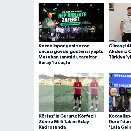
Kocaelispor yeni sezon
Güreşçi A
öncesi gövde gösterisi yaptı:
Akdeniz O
Metehan tanıtıldı, taraftar
Türkiye'y
Buray'la coştu
Körfez’in Gururu: Körfezli
Kocaelisp
Zümra Milli Takım Aday
Durul'dan
Kadrosunda
'Lafa Gel