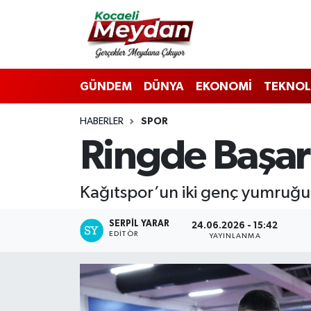
Nöbetçi Eczaneler
GÜNDEM
DÜNYA
EKONOMİ
TEKNOL
Hava Durumu
HABERLER
SPOR
Trafik Durumu
Ringde Başarı
Süper Lig Puan Durumu ve Fikstür
Kağıtspor’un iki genç yumruğu
Tüm Manşetler
SERPİL YARAR
24.06.2026 - 15:42
Son Dakika Haberleri
EDITÖR
YAYINLANMA
Haber Arşivi