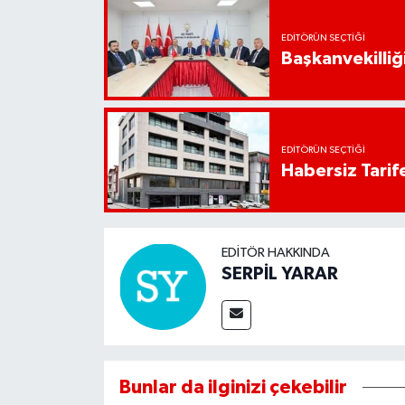
EDITÖRÜN SEÇTIĞI
Başkanvekilliği
EDITÖRÜN SEÇTIĞI
Habersiz Tarife
EDITÖR HAKKINDA
SERPİL YARAR
Bunlar da ilginizi çekebilir