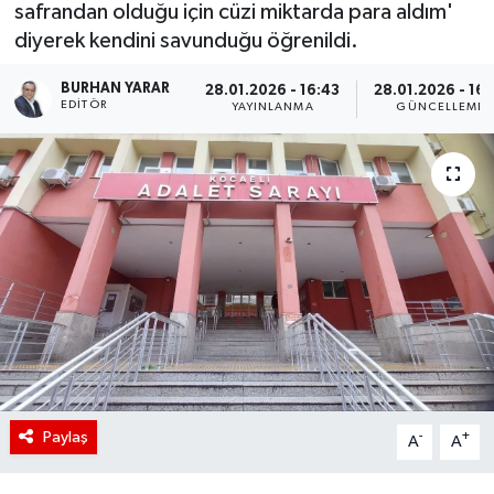
safrandan olduğu için cüzi miktarda para aldım'
diyerek kendini savunduğu öğrenildi.
BURHAN YARAR
28.01.2026 - 16:43
28.01.2026 - 16:
EDITÖR
YAYINLANMA
GÜNCELLEME
Paylaş
-
+
A
A