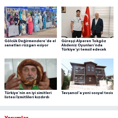
Gölcük Değirmendere'de el
Güreşçi Alperen Tokgöz
sanatları rüzgarı esiyor
Akdeniz Oyunları'nda
Türkiye'yi temsil edecek
Türkiye'nin en iyi simitleri
Tavşancıl'a yeni sosyal tesis
listesi İzmitlileri kızdırdı