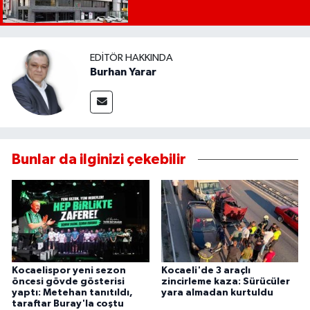
EDITÖR HAKKINDA
Burhan Yarar
Bunlar da ilginizi çekebilir
Kocaelispor yeni sezon
Kocaeli'de 3 araçlı
öncesi gövde gösterisi
zincirleme kaza: Sürücüler
yaptı: Metehan tanıtıldı,
yara almadan kurtuldu
taraftar Buray'la coştu