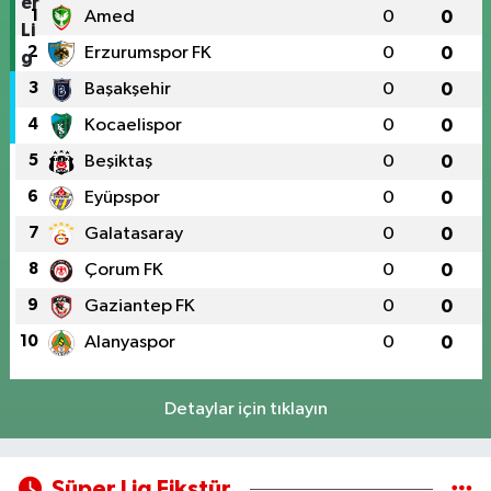
1
Amed
0
0
2
Erzurumspor FK
0
0
3
Başakşehir
0
0
4
Kocaelispor
0
0
5
Beşiktaş
0
0
6
Eyüpspor
0
0
7
Galatasaray
0
0
8
Çorum FK
0
0
9
Gaziantep FK
0
0
10
Alanyaspor
0
0
Detaylar için tıklayın
Süper Lig Fikstür