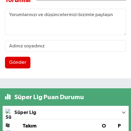
Yorumlar
Gönder
Süper Lig Puan Durumu
Süper Lig
#
Takım
O
P