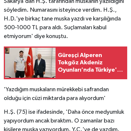
Sakarya'dan H.Ş. tarafından muskanın yazıldığını
söyledim. Numarasını isteyince verdim. H.Ş.,
H.D.'ye birkaç tane muska yazdı ve karşılığında
500-1000 TL para aldı. Suçlamaları kabul
etmiyorum' diye konuştu.
Güreşçi Alperen
Tokgöz Akdeniz
Oyunları'nda Türkiye'yi
temsil edecek
'Yazdığım muskaların mürekkebi safrandan
olduğu için cüzi miktarda para alıyordum'
H.Ş. (75) ise ifadesinde, 'Daha önce medyumluk
yapıyordum ancak bıraktım. O zamanlar bazı
kişilere muska yazıyordum. Y.C.'ye de yazdım.