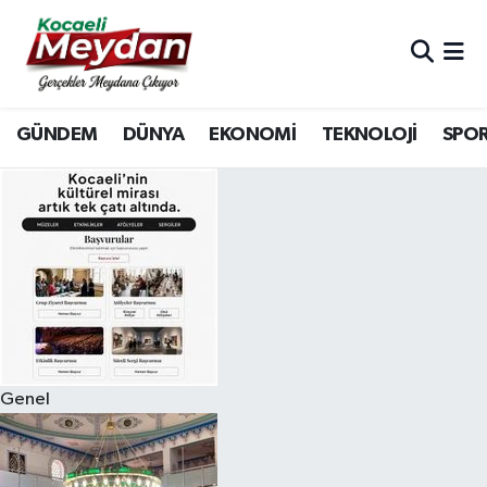
Nöbetçi Eczaneler
GÜNDEM
DÜNYA
EKONOMİ
TEKNOLOJİ
SPO
Hava Durumu
Trafik Durumu
Süper Lig Puan Durumu ve Fikstür
Tüm Manşetler
Son Dakika Haberleri
Genel
Haber Arşivi