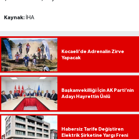
Kaynak:
İHA
Kocaeli’de Adrenalin Zirve
Yapacak
Başkanvekilliği İçin AK Parti’nin
Adayı Hayrettin Ünlü
Habersiz Tarife Değiştiren
Elektrik Şirketine Yargı Freni