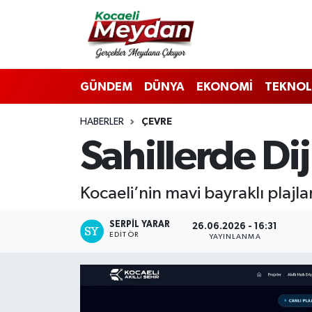
Nöbetçi Eczaneler
GÜNDEM
DÜNYA
EKONOMİ
TEKNOL
Hava Durumu
HABERLER
ÇEVRE
Trafik Durumu
Sahillerde Di
Süper Lig Puan Durumu ve Fikstür
Kocaeli’nin mavi bayraklı plajlar
Tüm Manşetler
SERPİL YARAR
26.06.2026 - 16:31
Son Dakika Haberleri
EDITÖR
YAYINLANMA
Haber Arşivi