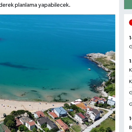
ederek planlama yapabilecek.
1
G
1
K
K
G
G
1
B