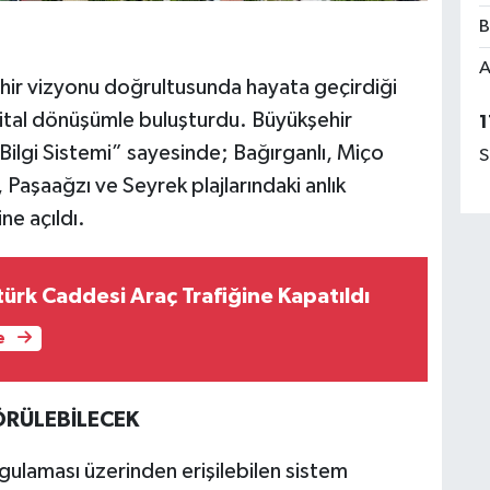
B
A
şehir vizyonu doğrultusunda hayata geçirdiği
ijital dönüşümle buluşturdu. Büyükşehir
1
j Bilgi Sistemi” sayesinde; Bağırganlı, Miço
S
 Paşaağzı ve Seyrek plajlarındaki anlık
ne açıldı.
ürk Caddesi Araç Trafiğine Kapatıldı
e
ÖRÜLEBİLECEK
gulaması üzerinden erişilebilen sistem