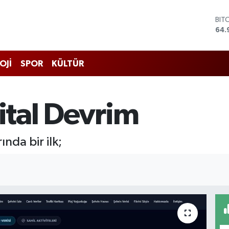
BIT
64.
DO
47,
EU
55,
STE
OJİ
SPOR
KÜLTÜR
64,
GRA
666
jital Devrim
BİS
13.
ında bir ilk;