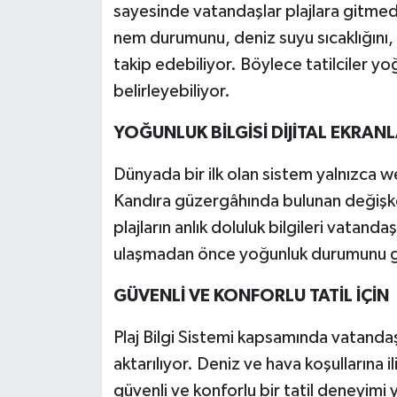
sayesinde vatandaşlar plajlara gitmede
nem durumunu, deniz suyu sıcaklığını, d
takip edebiliyor. Böylece tatilciler 
belirleyebiliyor.
YOĞUNLUK BİLGİSİ DİJİTAL EKRAN
Dünyada bir ilk olan sistem yalnızca we
Kandıra güzergâhında bulunan değişk
plajların anlık doluluk bilgileri vatanda
ulaşmadan önce yoğunluk durumunu gör
GÜVENLİ VE KONFORLU TATİL İÇİN
Plaj Bilgi Sistemi kapsamında vatandaşl
aktarılıyor. Deniz ve hava koşullarına i
güvenli ve konforlu bir tatil deneyimi 