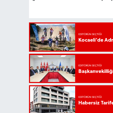
EDITÖRÜN SEÇTIĞI
Kocaeli’de Adr
EDITÖRÜN SEÇTIĞI
Başkanvekilliği
EDITÖRÜN SEÇTIĞI
Habersiz Tarife