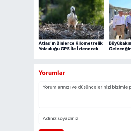
Atlas'ın Binlerce Kilometrelik
Büyükakın
Yolculuğu GPS İle İzlenecek
Geleceğin
Yorumlar