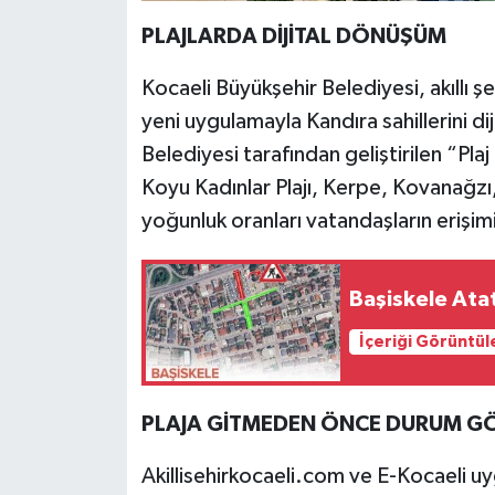
PLAJLARDA DİJİTAL DÖNÜŞÜM
Kocaeli Büyükşehir Belediyesi, akıllı 
yeni uygulamayla Kandıra sahillerini d
Belediyesi tarafından geliştirilen “Pla
Koyu Kadınlar Plajı, Kerpe, Kovanağzı,
yoğunluk oranları vatandaşların erişimi
Başiskele Atat
İçeriği Görüntül
PLAJA GİTMEDEN ÖNCE DURUM G
Akillisehirkocaeli.com ve E-Kocaeli uy