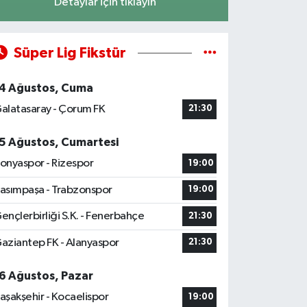
Detaylar için tıklayın
Süper Lig Fikstür
4 Ağustos, Cuma
alatasaray - Çorum FK
21:30
5 Ağustos, Cumartesi
onyaspor - Rizespor
19:00
asımpaşa - Trabzonspor
19:00
ençlerbirliği S.K. - Fenerbahçe
21:30
aziantep FK - Alanyaspor
21:30
6 Ağustos, Pazar
aşakşehir - Kocaelispor
19:00