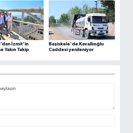
’dan İzmit’in
Başiskele'de Kavallıoğlu
e Yakın Takip
Caddesi yenileniyor