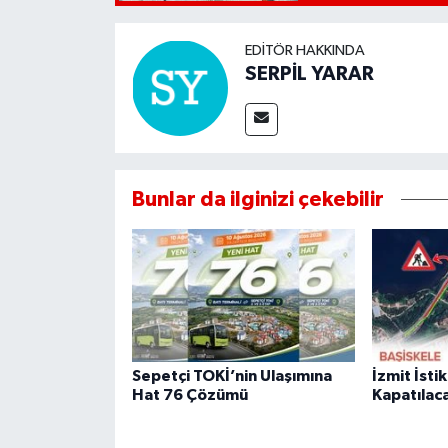
EDITÖR HAKKINDA
SERPİL YARAR
Bunlar da ilginizi çekebilir
Sepetçi TOKİ’nin Ulaşımına
İzmit İsti
Hat 76 Çözümü
Kapatılac