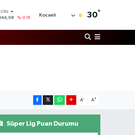
COIN
944,08
%-0.18
°
LAR
30
Kocaeli
7436
%0.18
RO
2510
%0.32
RLİN
4811
%0.38
M ALTIN
0.55
%0.03
T100
779
%-14
-
+
A
A
Süper Lig Puan Durumu