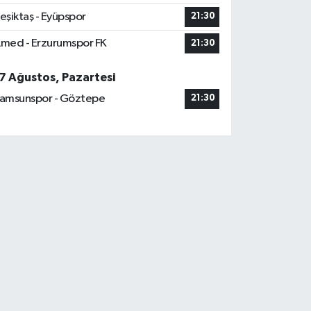
eşiktaş - Eyüpspor
21:30
med - Erzurumspor FK
21:30
7 Ağustos, Pazartesi
amsunspor - Göztepe
21:30