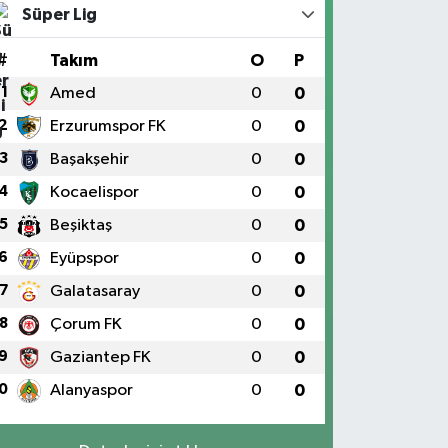
Süper Lig
#
Takım
O
P
1
Amed
0
0
2
Erzurumspor FK
0
0
3
Başakşehir
0
0
4
Kocaelispor
0
0
5
Beşiktaş
0
0
6
Eyüpspor
0
0
7
Galatasaray
0
0
8
Çorum FK
0
0
9
Gaziantep FK
0
0
0
Alanyaspor
0
0