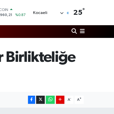
°
LAR
25
Kocaeli
,7436
%0.18
RO
,2510
%0.32
ERLİN
,4811
%0.38
AM ALTIN
48.99
%2.59
ST100
 Birlikteliğe
.773
%-19
TCOIN
.960,21
%0.87
-
+
A
A