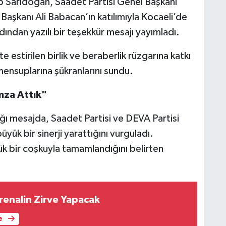
ep Sarıdoğan, Saadet Partisi Genel Başkanı
aşkanı Ali Babacan’ın katılımıyla Kocaeli’de
dından yazılı bir teşekkür mesajı yayımladı.
tte estirilen birlik ve beraberlik rüzgarına katkı
mensuplarına şükranlarını sundu.
İmza Attık"
ğı mesajda, Saadet Partisi ve DEVA Partisi
üyük bir sinerji yarattığını vurguladı.
ük bir coşkuyla tamamlandığını belirten
renalin Zirve Yapacak
e