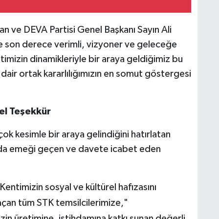
n ve DEVA Partisi Genel Başkanı Sayın Ali
de son derece verimli, vizyoner ve geleceğe
imizin dinamikleriyle bir araya geldiğimiz bu
 dair ortak kararlılığımızın en somut göstergesi
el Teşekkür
k kesimle bir araya gelindiğini hatırlatan
da emeği geçen ve davete icabet eden
Kentimizin sosyal ve kültürel hafızasını
k açan tüm STK temsilcilerimize,"
zin üretimine, istihdamına katkı sunan değerli