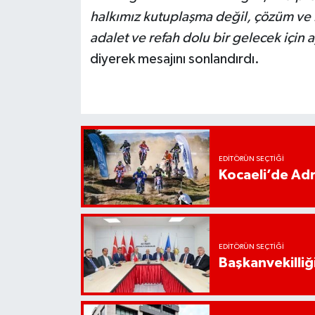
halkımız kutuplaşma değil, çözüm ve ku
adalet ve refah dolu bir gelecek için
diyerek mesajını sonlandırdı.
EDITÖRÜN SEÇTIĞI
Kocaeli’de Adr
EDITÖRÜN SEÇTIĞI
Başkanvekilliği