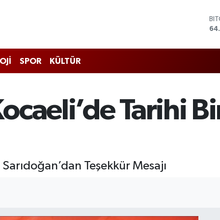
DO
47
EU
55
ST
OJİ
SPOR
KÜLTÜR
64
GR
66
Bİ
caeli’de Tarihi Bir
13
BI
64
nı Sarıdoğan’dan Teşekkür Mesajı