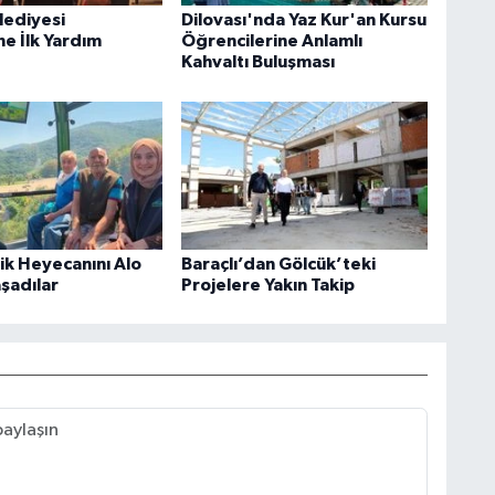
lediyesi
Dilovası'nda Yaz Kur'an Kursu
ne İlk Yardım
Öğrencilerine Anlamlı
Kahvaltı Buluşması
rik Heyecanını Alo
Baraçlı’dan Gölcük’teki
aşadılar
Projelere Yakın Takip