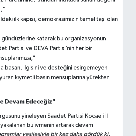
e,"
ldeki ilk kapısı, demokrasimizin temel taşı olan
 gündüzlerine katarak bu organizasyonun
t Partisi ve DEVA Partisi’nin her bir
nsuplarımıza,"
na basan, ilgisini ve desteğini esirgemeyen
uyuran kıymetli basın mensuplarına yürekten
eye Devam Edeceğiz"
rgusunu yineleyen Saadet Partisi Kocaeli İl
 yakalanan bu ivmenin artarak devam
gramlar vesilesiyle bir kez daha gördük ki,