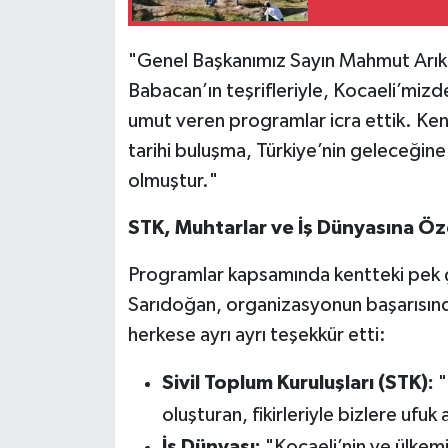
"Genel Başkanımız Sayın Mahmut Arıka
Babacan’ın teşrifleriyle, Kocaeli’miz
umut veren programlar icra ettik. Kent
tarihi buluşma, Türkiye’nin geleceğine
olmuştur."
STK, Muhtarlar ve İş Dünyasına Öz
Programlar kapsamında kentteki pek ço
Sarıdoğan, organizasyonun başarısın
herkese ayrı ayrı teşekkür etti:
Sivil Toplum Kuruluşları (STK):
"
oluşturan, fikirleriyle bizlere ufu
İş Dünyası:
"Kocaeli’nin ve ülkemi