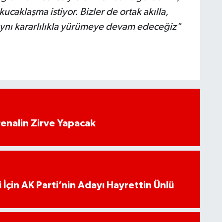
caklaşma istiyor. Bizler de ortak akılla,
 aynı kararlılıkla yürümeye devam edeceğiz"
enalin Zirve Yapacak
 İçin AK Parti’nin Adayı Hayrettin Ünlü