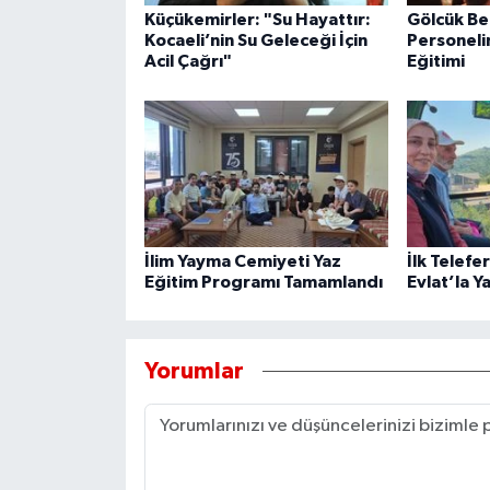
Küçükemirler: "Su Hayattır:
Gölcük Be
Kocaeli’nin Su Geleceği İçin
Personeli
Acil Çağrı"
Eğitimi
İlim Yayma Cemiyeti Yaz
İlk Telefe
Eğitim Programı Tamamlandı
Evlat’la Y
Yorumlar