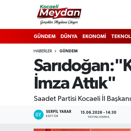
Nöbetçi Eczaneler
GÜNDEM
DÜNYA
EKONOMİ
TEKNOL
Hava Durumu
HABERLER
GÜNDEM
Trafik Durumu
Sarıdoğan:"Ko
Süper Lig Puan Durumu ve Fikstür
İmza Attık"
Tüm Manşetler
Son Dakika Haberleri
Saadet Partisi Kocaeli İl Başka
Haber Arşivi
SERPİL YARAR
15.06.2026 - 14:30
EDITÖR
YAYINLANMA