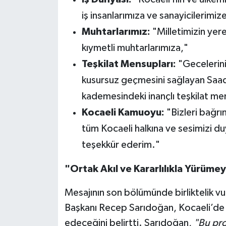
iş insanlarımıza ve sanayicilerimiz
Muhtarlarımız:
"Milletimizin yere
kıymetli muhtarlarımıza,"
Teşkilat Mensupları:
"Gecelerini
kusursuz geçmesini sağlayan Saade
kademesindeki inançlı teşkilat me
Kocaeli Kamuoyu:
"Bizleri bağrı
tüm Kocaeli halkına ve sesimizi d
teşekkür ederim."
"Ortak Akıl ve Kararlılıkla Yürüm
Mesajının son bölümünde birliktelik vu
Başkanı Recep Sarıdoğan, Kocaeli’de
edeceğini belirtti. Sarıdoğan,
"Bu pro