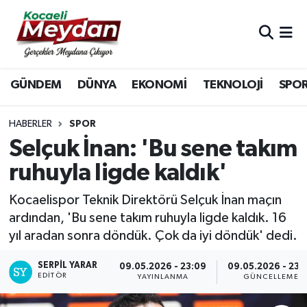
Nöbetçi Eczaneler
GÜNDEM
DÜNYA
EKONOMİ
TEKNOLOJİ
SPO
Hava Durumu
Trafik Durumu
HABERLER
SPOR
Selçuk İnan: 'Bu sene takım
Süper Lig Puan Durumu ve Fikstür
ruhuyla ligde kaldık'
Tüm Manşetler
Kocaelispor Teknik Direktörü Selçuk İnan maçın
ardından, 'Bu sene takım ruhuyla ligde kaldık. 16
Son Dakika Haberleri
yıl aradan sonra döndük. Çok da iyi döndük' dedi.
Haber Arşivi
SERPİL YARAR
09.05.2026 - 23:09
09.05.2026 - 23:
EDITÖR
YAYINLANMA
GÜNCELLEME