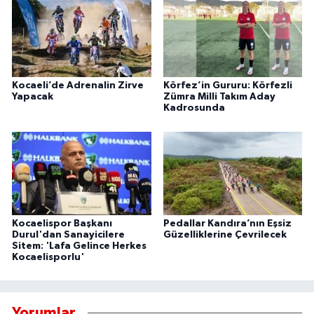
Kocaeli’de Adrenalin Zirve
Körfez’in Gururu: Körfezli
Yapacak
Zümra Milli Takım Aday
Kadrosunda
Kocaelispor Başkanı
Pedallar Kandıra’nın Eşsiz
Durul'dan Sanayicilere
Güzelliklerine Çevrilecek
Sitem: 'Lafa Gelince Herkes
Kocaelisporlu'
Yorumlar