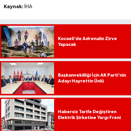
Kaynak:
İHA
Kocaeli’de Adrenalin Zirve
Yapacak
Başkanvekilliği İçin AK Parti’nin
Adayı Hayrettin Ünlü
Habersiz Tarife Değiştiren
Elektrik Şirketine Yargı Freni