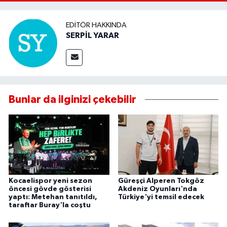
EDITÖR HAKKINDA
SERPİL YARAR
Bunlar da ilginizi çekebilir
Kocaelispor yeni sezon
Güreşçi Alperen Tokgöz
öncesi gövde gösterisi
Akdeniz Oyunları'nda
yaptı: Metehan tanıtıldı,
Türkiye'yi temsil edecek
taraftar Buray'la coştu