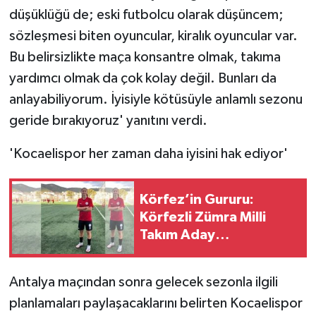
düşüklüğü de; eski futbolcu olarak düşüncem;
sözleşmesi biten oyuncular, kiralık oyuncular var.
Bu belirsizlikte maça konsantre olmak, takıma
yardımcı olmak da çok kolay değil. Bunları da
anlayabiliyorum. İyisiyle kötüsüyle anlamlı sezonu
geride bırakıyoruz' yanıtını verdi.
'Kocaelispor her zaman daha iyisini hak ediyor'
Körfez’in Gururu:
Körfezli Zümra Milli
Takım Aday
Kadrosunda
Antalya maçından sonra gelecek sezonla ilgili
planlamaları paylaşacaklarını belirten Kocaelispor