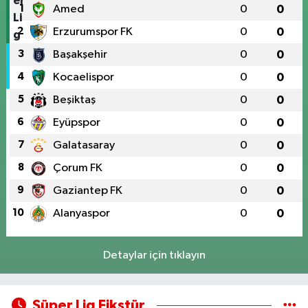
1
Amed
0
0
2
Erzurumspor FK
0
0
3
Başakşehir
0
0
4
Kocaelispor
0
0
5
Beşiktaş
0
0
6
Eyüpspor
0
0
7
Galatasaray
0
0
8
Çorum FK
0
0
9
Gaziantep FK
0
0
10
Alanyaspor
0
0
Detaylar için tıklayın
Süper Lig Fikstür