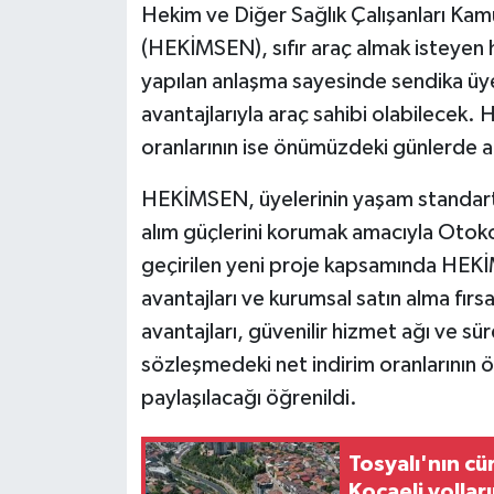
Hekim ve Diğer Sağlık Çalışanları Kam
(HEKİMSEN), sıfır araç almak isteyen he
yapılan anlaşma sayesinde sendika üyele
avantajlarıyla araç sahibi olabilecek.
oranlarının ise önümüzdeki günlerde a
HEKİMSEN, üyelerinin yaşam standartl
alım güçlerini korumak amacıyla Otokoç
geçirilen yeni proje kapsamında HEKİM
avantajları ve kurumsal satın alma fırsa
avantajları, güvenilir hizmet ağı ve sü
sözleşmedeki net indirim oranlarının
paylaşılacağı öğrenildi.
Tosyalı'nın cü
Kocaeli yollar