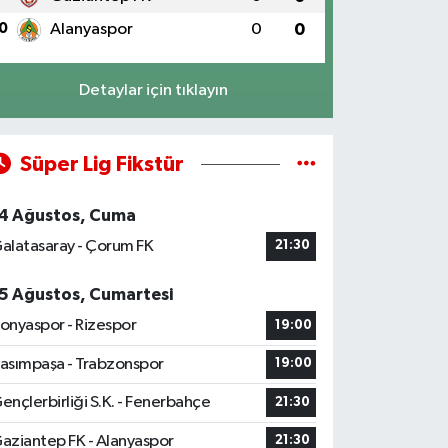
0
Alanyaspor
0
0
Detaylar için tıklayın
Süper Lig Fikstür
4 Ağustos, Cuma
alatasaray - Çorum FK
21:30
5 Ağustos, Cumartesi
onyaspor - Rizespor
19:00
asımpaşa - Trabzonspor
19:00
ençlerbirliği S.K. - Fenerbahçe
21:30
aziantep FK - Alanyaspor
21:30