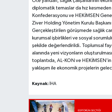
Öte yandan, sağlık çalışanlarının ekon
diplomatik temaslar da hız kesmede
Konfederasyonu ve HEKİMSEN Genel B
Ziver Holding Yönetim Kurulu Başkanı V
Gerçekleştirilen görüşmede sağlık cami
kurumsal işbirlikleri ve sosyal sorumlul
şekilde değerlendirildi. Toplumsal fayd
alanında yeni vizyonların oluşturulması a
toplantıda, AL-KON ve HEKİMSEN'in
yaklaşım ile ekonomik projelerin gelece
Kaynak:
İHA
EDITÖRÜN SEÇTIĞI