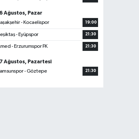
6 Ağustos, Pazar
aşakşehir - Kocaelispor
19:00
eşiktaş - Eyüpspor
21:30
med - Erzurumspor FK
21:30
7 Ağustos, Pazartesi
amsunspor - Göztepe
21:30