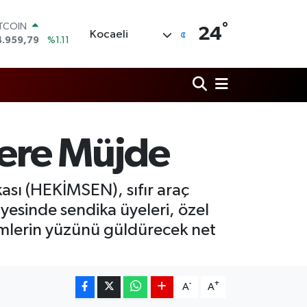
ITCOIN
4.959,79
%1.11
°
OLAR
24
Kocaeli
7,7436
%0.18
URO
5,2510
%0.32
TERLİN
4,4811
%0.38
RAM ALTIN
660.55
%0.03
lere Müjde
İST100
3.779
%-14
ası (HEKİMSEN), sıfır araç
ayesinde sendika üyeleri, özel
ekimlerin yüzünü güldürecek net
-
+
A
A