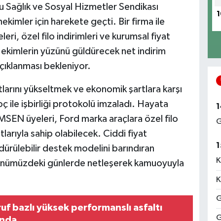
u Sağlık ve Sosyal Hizmetler Sendikası
1
kimler için harekete geçti. Bir firma ile
ri, özel filo indirimleri ve kurumsal fiyat
 Hekimlerin yüzünü güldürecek net indirim
çıklanması bekleniyor.
arını yükseltmek ve ekonomik şartlara karşı
 ile işbirliği protokolü imzaladı. Hayata
1
SEN üyeleri, Ford marka araçlara özel filo
G
tlarıyla sahip olabilecek. Ciddi fiyat
1
rdürülebilir destek modelini barındıran
K
 önümüzdeki günlerde netleşerek kamuoyuyla
K
G
ruf bazlı yüksek performanslı asfaltı
G
ında