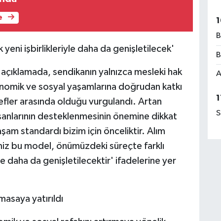
e
1
B
yeni işbirlikleriyle daha da genişletilecek'
B
açıklamada, sendikanın yalnızca mesleki hak
A
nomik ve sosyal yaşamlarına doğrudan katkı
1
efler arasında olduğu vurgulandı. Artan
S
ışanlarının desteklenmesinin önemine dikkat
şam standardı bizim için önceliktir. Alım
miz bu model, önümüzdeki süreçte farklı
le daha da genişletilecektir' ifadelerine yer
masaya yatırıldı