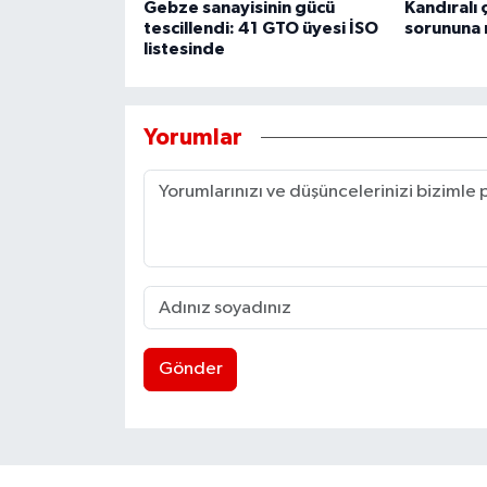
Gebze sanayisinin gücü
Kandıralı 
tescillendi: 41 GTO üyesi İSO
sorununa
listesinde
Yorumlar
Gönder