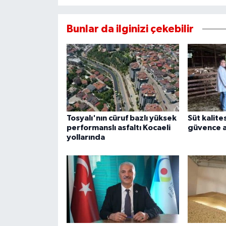
Bunlar da ilginizi çekebilir
Tosyalı'nın cüruf bazlı yüksek
Süt kalite
performanslı asfaltı Kocaeli
güvence a
yollarında