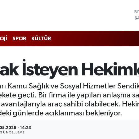
B
6
D
4
E
5
OJİ
SPOR
KÜLTÜR
S
6
G
6
lmak İsteyen Hekim
B
1
arı Kamu Sağlık ve Sosyal Hizmetler Sendik
kete geçti. Bir firma ile yapılan anlaşma s
at avantajlarıyla araç sahibi olabilecek. H
deki günlerde açıklanması bekleniyor.
05.2026 - 14:23
GÜNCELLEME