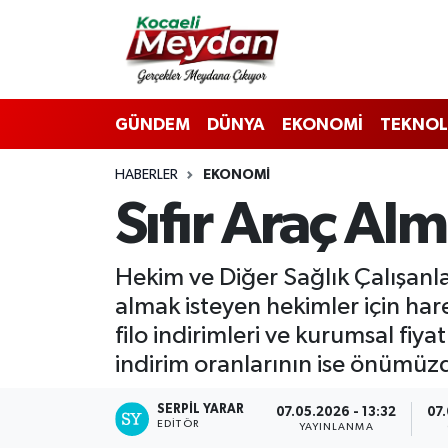
Nöbetçi Eczaneler
GÜNDEM
DÜNYA
EKONOMİ
TEKNOL
Hava Durumu
HABERLER
EKONOMİ
Trafik Durumu
Sıfır Araç A
Süper Lig Puan Durumu ve Fikstür
Hekim ve Diğer Sağlık Çalışanl
Tüm Manşetler
almak isteyen hekimler için hare
Son Dakika Haberleri
filo indirimleri ve kurumsal fiy
indirim oranlarının ise önümüz
Haber Arşivi
SERPİL YARAR
07.05.2026 - 13:32
07.
EDITÖR
YAYINLANMA