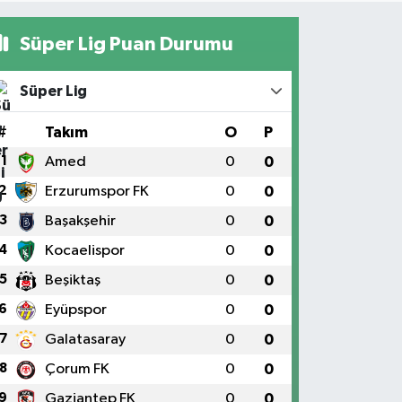
Süper Lig Puan Durumu
Süper Lig
#
Takım
O
P
1
Amed
0
0
2
Erzurumspor FK
0
0
3
Başakşehir
0
0
4
Kocaelispor
0
0
5
Beşiktaş
0
0
6
Eyüpspor
0
0
7
Galatasaray
0
0
8
Çorum FK
0
0
9
Gaziantep FK
0
0