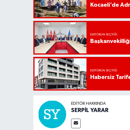
Kocaeli’de Adr
EDITÖRÜN SEÇTIĞI
Başkanvekilliği
EDITÖRÜN SEÇTIĞI
Habersiz Tarife
EDITÖR HAKKINDA
SERPİL YARAR