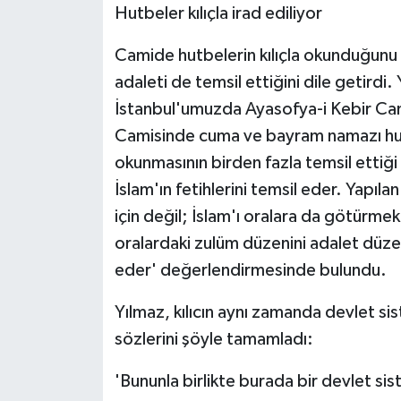
Hutbeler kılıçla irad ediliyor
Camide hutbelerin kılıçla okunduğunu v
adaleti de temsil ettiğini dile getirdi
İstanbul'umuzda Ayasofya-i Kebir Cam
Camisinde cuma ve bayram namazı hutbele
okunmasının birden fazla temsil ettiği 
İslam'ın fetihlerini temsil eder. Yapıla
için değil; İslam'ı oralara da götürmek
oralardaki zulüm düzenini adalet düzen
eder' değerlendirmesinde bulundu.
Yılmaz, kılıcın aynı zamanda devlet sist
sözlerini şöyle tamamladı:
'Bununla birlikte burada bir devlet sis