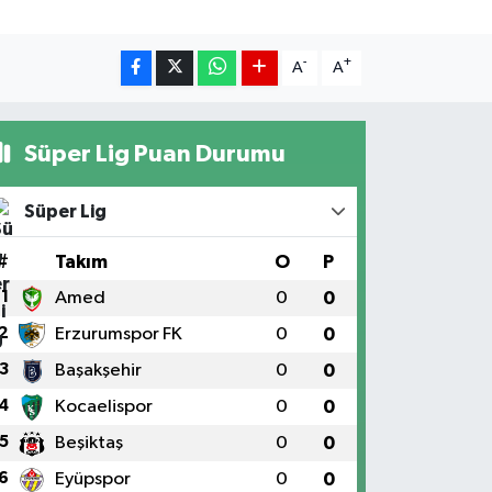
-
+
A
A
Süper Lig Puan Durumu
Süper Lig
#
Takım
O
P
1
Amed
0
0
2
Erzurumspor FK
0
0
3
Başakşehir
0
0
4
Kocaelispor
0
0
5
Beşiktaş
0
0
6
Eyüpspor
0
0