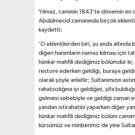
Yılmaz, caminin 1843'te dönemin en 
Abdülmecid zamanında birçok eklentiyle
kaydetti:
'O eklentilerden biri, şu anda altında
diğeri hanımların namaz kılması için ta
hünkar mahfili dediğimiz bölümdür ki
restore ederken geldiği, buraya geldiğ
olarak şöyle anlatlır; Sultanımızın astı
rahatsızlığına iyi geldiğini, şifa buldu
gelmesi sebebiyle ve geldiği zaman ec
yandan istirahatini yaparken diğer yan
hünkar mahfili dediğimiz bölüm camimiz
kürsümüz ve minberimiz de yine Sult