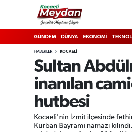
Nöbetçi Eczaneler
GÜNDEM
DÜNYA
EKONOMİ
TEKNOL
Hava Durumu
HABERLER
KOCAELI
Trafik Durumu
Sultan Abdül
Süper Lig Puan Durumu ve Fikstür
inanılan cami
Tüm Manşetler
hutbesi
Son Dakika Haberleri
Haber Arşivi
Kocaeli'nin İzmit ilçesinde fet
Kurban Bayramı namazı kılındı.