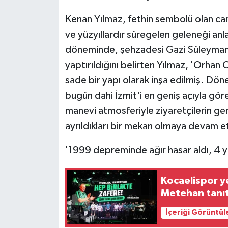
Kenan Yılmaz, fethin sembolü olan cami
ve yüzyıllardır süregelen geleneği anl
döneminde, şehzadesi Gazi Süleyman 
yaptırıldığını belirten Yılmaz, 'Orhan 
sade bir yapı olarak inşa edilmiş. Dönem
bugün dahi İzmit'i en geniş açıyla gö
manevi atmosferiyle ziyaretçilerin g
ayrıldıkları bir mekan olmaya devam et
'1999 depreminde ağır hasar aldı, 4 yı
Kocaelispor y
Metehan tanıtı
İçeriği Görüntül