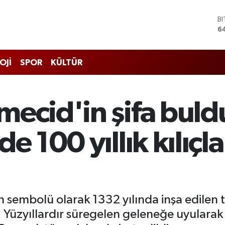
D
4
E
5
S
OJİ
SPOR
KÜLTÜR
6
G
6
B
mecid'in şifa bul
1
B
6
de 100 yıllık kılıç
hin sembolü olarak 1332 yılında inşa edilen
 Yüzyıllardır süregelen geleneğe uyularak