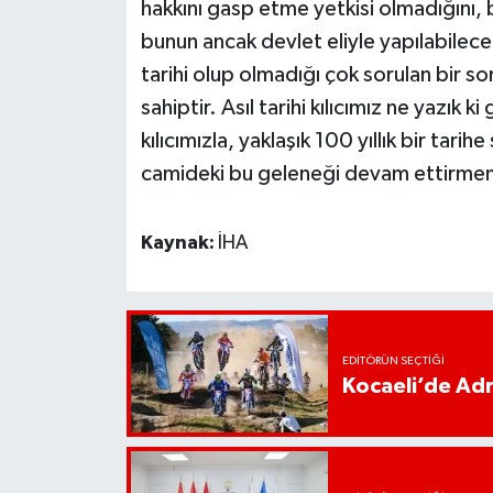
hakkını gasp etme yetkisi olmadığını, 
bunun ancak devlet eliyle yapılabileceğ
tarihi olup olmadığı çok sorulan bir soru
sahiptir. Asıl tarihi kılıcımız ne yazı
kılıcımızla, yaklaşık 100 yıllık bir tari
camideki bu geleneği devam ettirmenin
Kaynak:
İHA
EDITÖRÜN SEÇTIĞI
Kocaeli’de Adr