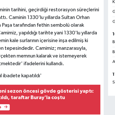
K
nin tarihini, geçirdiği restorasyon süreçlerini
G
attı. Caminin 1330'lu yıllarda Sultan Orhan
G
Paşa tarafından fethin sembolü olarak
Camimiz, yapıldığı tarihte yani 1330'lu yıllarda
1
in kale surlarının içerisine inşa edilmiş ki
B
ren tepesindedir. Camimiz; manzarasıyla,
B
erçekten memnun kalarak ve istemeyerek
A
mektedir' ifadelerini kullandı.
1
l ibadete kapatıldı'
S
eni sezon öncesi gövde gösterisi yaptı:
ldı, taraftar Buray'la coştu
e