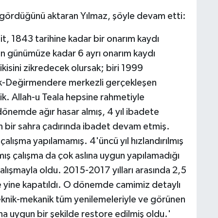
 gördüğünü aktaran Yılmaz, şöyle devam etti:
, 1843 tarihine kadar bir onarım kaydı
n günümüze kadar 6 ayrı onarım kaydı
kisini zikredecek olursak; biri 1999
ük-Değirmendere merkezli gerçekleşen
k. Allah-u Teala hepsine rahmetiyle
nemde ağır hasar almış, 4 yıl ibadete
n bir sahra çadırında ibadet devam etmiş.
alışma yapılamamış. 4'üncü yıl hızlandırılmış
ılmış çalışma da çok aslına uygun yapılamadığı
 çalışmayla oldu. 2015-2017 yılları arasında 2,5
e yine kapatıldı. O dönemde camimiz detaylı
teknik-mekanik tüm yenilemeleriyle ve görünen
ına uygun bir şekilde restore edilmiş oldu.'