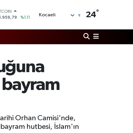
°
OLAR
24
Kocaeli
7,7436
%0.18
URO
5,2510
%0.32
TERLİN
4,4811
%0.38
RAM ALTIN
660.55
%0.03
İST100
duğuna
3.779
%-14
ITCOIN
4.959,79
%1.11
la bayram
 tarihi Orhan Camisi'nde,
 bayram hutbesi, İslam'ın