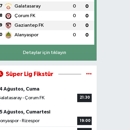
7
Galatasaray
0
0
8
Çorum FK
0
0
9
Gaziantep FK
0
0
0
Alanyaspor
0
0
Detaylar için tıklayın
Süper Lig Fikstür
4 Ağustos, Cuma
alatasaray - Çorum FK
21:30
5 Ağustos, Cumartesi
onyaspor - Rizespor
19:00