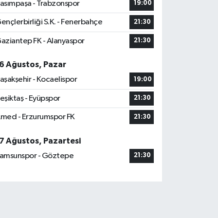
asımpaşa - Trabzonspor
19:00
ençlerbirliği S.K. - Fenerbahçe
21:30
aziantep FK - Alanyaspor
21:30
6 Ağustos, Pazar
aşakşehir - Kocaelispor
19:00
eşiktaş - Eyüpspor
21:30
med - Erzurumspor FK
21:30
7 Ağustos, Pazartesi
amsunspor - Göztepe
21:30