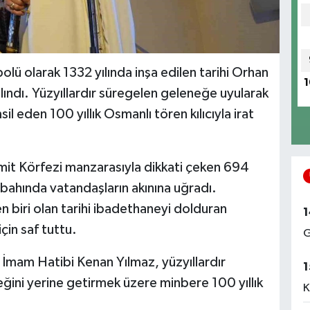
olü olarak 1332 yılında inşa edilen tarihi Orhan
1
ındı. Yüzyıllardır süregelen geleneğe uyularak
l eden 100 yıllık Osmanlı tören kılıcıyla irat
mit Körfezi manzarasıyla dikkati çeken 694
abahında vatandaşların akınına uğradı.
 biri olan tarihi ibadethaneyi dolduran
1
in saf tuttu.
G
İmam Hatibi Kenan Yılmaz, yüzyıllardır
1
ğini yerine getirmek üzere minbere 100 yıllık
K