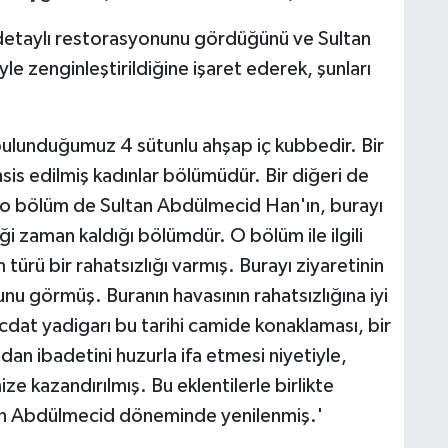
detaylı restorasyonunu gördüğünü ve Sultan
 zenginleştirildiğine işaret ederek, şunları
 bulunduğumuz 4 sütunlu ahşap iç kubbedir. Bir
hsis edilmiş kadınlar bölümüdür. Bir diğeri de
; o bölüm de Sultan Abdülmecid Han'ın, burayı
i zaman kaldığı bölümdür. O bölüm ile ilgili
m türü bir rahatsızlığı varmış. Burayı ziyaretinin
ğunu görmüş. Buranın havasının rahatsızlığına iyi
dat yadigarı bu tarihi camide konaklaması, bir
dan ibadetini huzurla ifa etmesi niyetiyle,
e kazandırılmış. Bu eklentilerle birlikte
an Abdülmecid döneminde yenilenmiş.'