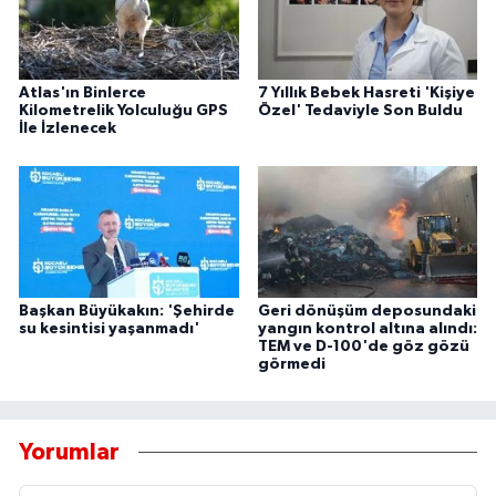
Atlas'ın Binlerce
7 Yıllık Bebek Hasreti 'Kişiye
Kilometrelik Yolculuğu GPS
Özel' Tedaviyle Son Buldu
İle İzlenecek
Başkan Büyükakın: 'Şehirde
Geri dönüşüm deposundaki
su kesintisi yaşanmadı'
yangın kontrol altına alındı:
TEM ve D-100'de göz gözü
görmedi
Yorumlar