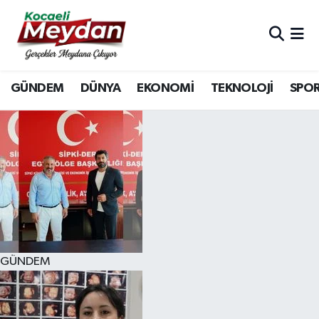
Nöbetçi Eczaneler
GÜNDEM
DÜNYA
EKONOMİ
TEKNOLOJİ
SPO
Hava Durumu
Trafik Durumu
Süper Lig Puan Durumu ve Fikstür
Tüm Manşetler
Son Dakika Haberleri
GÜNDEM
Haber Arşivi