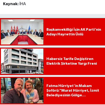
Kaynak:
İHA
Başkanvekilliği İçin AK Parti’nin
Adayı Hayrettin Ünlü
Habersiz Tarife Değiştiren
Elektrik Şirketine Yargı Freni
Fatma Hürriyet'in Makam
Şoförü:"Murat Hürriyet, İzmit
Belediyesinin Gölge
Başkanıdır"