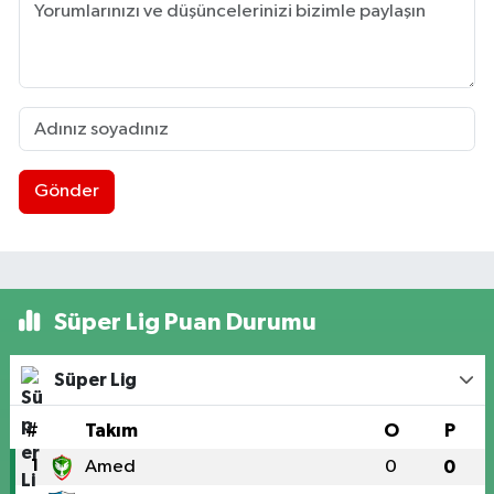
Gönder
Süper Lig Puan Durumu
Süper Lig
#
Takım
O
P
1
Amed
0
0