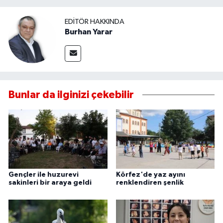
EDITÖR HAKKINDA
Burhan Yarar
Bunlar da ilginizi çekebilir
Gençler ile huzurevi
Körfez'de yaz ayını
sakinleri bir araya geldi
renklendiren şenlik