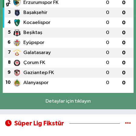
2
Erzurumspor FK
0
0
3
Başakşehir
0
0
4
Kocaelispor
0
0
5
Beşiktaş
0
0
6
Eyüpspor
0
0
7
Galatasaray
0
0
8
Çorum FK
0
0
9
Gaziantep FK
0
0
10
Alanyaspor
0
0
Detaylar için tıklayın
Süper Lig Fikstür