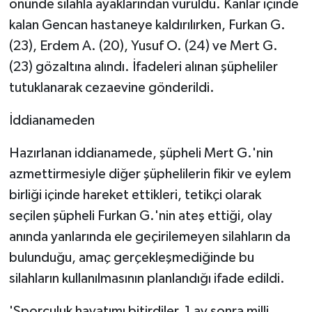
önünde silahla ayaklarından vuruldu. Kanlar içinde
kalan Gencan hastaneye kaldırılırken, Furkan G.
(23), Erdem A. (20), Yusuf O. (24) ve Mert G.
(23) gözaltına alındı. İfadeleri alınan şüpheliler
tutuklanarak cezaevine gönderildi.
İddianameden
Hazırlanan iddianamede, şüpheli Mert G.'nin
azmettirmesiyle diğer şüphelilerin fikir ve eylem
birliği içinde hareket ettikleri, tetikçi olarak
seçilen şüpheli Furkan G.'nin ateş ettiği, olay
anında yanlarında ele geçirilemeyen silahların da
bulunduğu, amaç gerçekleşmediğinde bu
silahların kullanılmasının planlandığı ifade edildi.
'Sporculuk hayatımı bitirdiler, 1 ay sonra milli