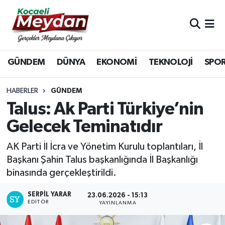
Nöbetçi Eczaneler
GÜNDEM
DÜNYA
EKONOMİ
TEKNOLOJİ
SPO
Hava Durumu
Trafik Durumu
HABERLER
GÜNDEM
Talus: Ak Parti Türkiye’nin
Süper Lig Puan Durumu ve Fikstür
Gelecek Teminatıdır
Tüm Manşetler
AK Parti İl İcra ve Yönetim Kurulu toplantıları, İl
Başkanı Şahin Talus başkanlığında İl Başkanlığı
Son Dakika Haberleri
binasında gerçekleştirildi.
Haber Arşivi
SERPİL YARAR
23.06.2026 - 15:13
EDITÖR
YAYINLANMA