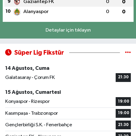
9
Gaziantep FK
0
0
10
Alanyaspor
0
0
Detaylar için tıklayın
Süper Lig Fikstür
14 Ağustos, Cuma
Galatasaray - Çorum FK
21:30
15 Ağustos, Cumartesi
Konyaspor - Rizespor
19:00
Kasımpaşa - Trabzonspor
19:00
Gençlerbirliği S.K. - Fenerbahçe
21:30