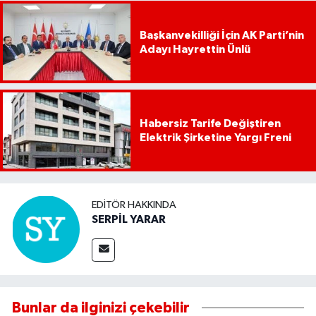
Başkanvekilliği İçin AK Parti’nin
Adayı Hayrettin Ünlü
Habersiz Tarife Değiştiren
Elektrik Şirketine Yargı Freni
EDITÖR HAKKINDA
SERPİL YARAR
Bunlar da ilginizi çekebilir