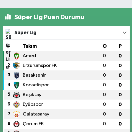
Süper Lig Puan Durumu
Süper Lig
#
Takım
O
P
1
Amed
0
0
2
Erzurumspor FK
0
0
3
Başakşehir
0
0
4
Kocaelispor
0
0
5
Beşiktaş
0
0
6
Eyüpspor
0
0
7
Galatasaray
0
0
8
Çorum FK
0
0