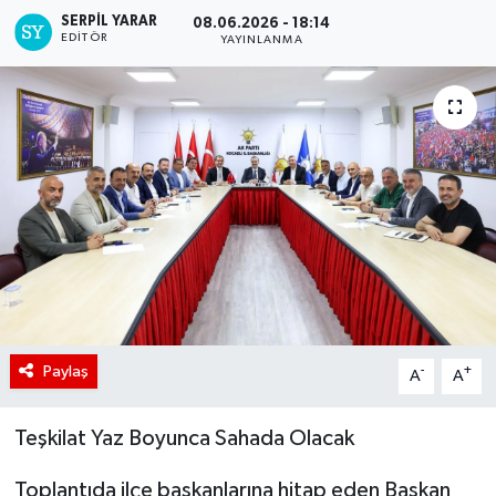
SERPİL YARAR
08.06.2026 - 18:14
EDITÖR
YAYINLANMA
Paylaş
-
+
A
A
Teşkilat Yaz Boyunca Sahada Olacak
Toplantıda ilçe başkanlarına hitap eden Başkan