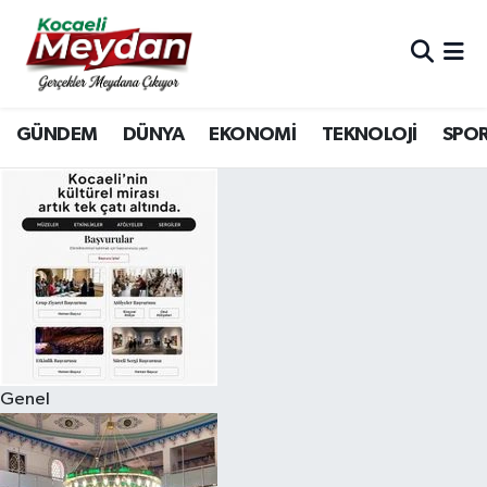
Nöbetçi Eczaneler
GÜNDEM
DÜNYA
EKONOMİ
TEKNOLOJİ
SPO
Hava Durumu
Trafik Durumu
Süper Lig Puan Durumu ve Fikstür
Tüm Manşetler
Son Dakika Haberleri
Genel
Haber Arşivi