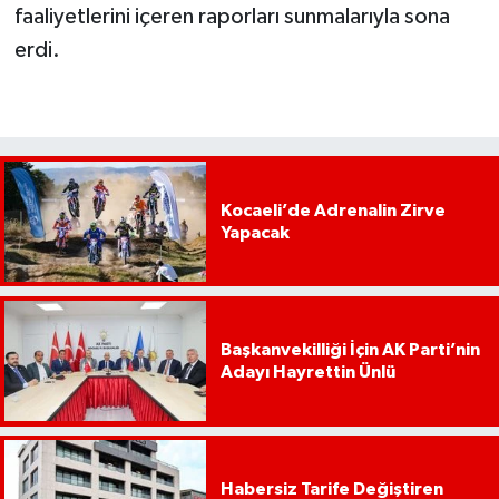
faaliyetlerini içeren raporları sunmalarıyla sona
erdi.
Kocaeli’de Adrenalin Zirve
Yapacak
Başkanvekilliği İçin AK Parti’nin
Adayı Hayrettin Ünlü
Habersiz Tarife Değiştiren