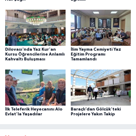
Dilovası'nda Yaz Kur'an
İlim Yayma Cemiyeti Yaz
Kursu Öğrencilerine Anlamlı
Eğitim Programı
Kahvaltı Buluşması
Tamamlandı
İlk Teleferik Heyecanını Alo
Baraçlı’dan Gölcük’teki
Evlat’la Yaşadılar
Projelere Yakın Takip