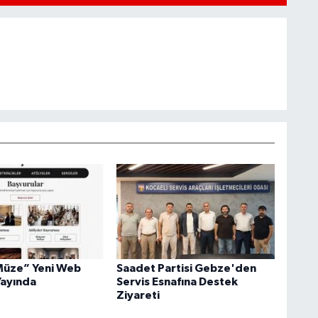
Müze” Yeni Web
Saadet Partisi Gebze'den
Yayında
Servis Esnafına Destek
Ziyareti