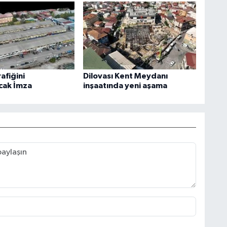
rafiğini
Dilovası Kent Meydanı
cak İmza
inşaatında yeni aşama