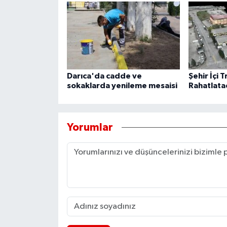
Darıca'da cadde ve
Şehir İçi T
sokaklarda yenileme mesaisi
Rahatlata
Yorumlar