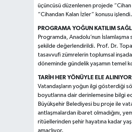
üçüncüsü düzenlenen projede “Cihan 
“Cihandan Kalan İzler” konusu işlendi
PROGRAMA YOĞUN KATILIM SAĞL
Programda, Anadolu’nun İslamlaşma sü
şekilde değerlendirildi. Prof. Dr. Top
tasavvufi zümrelerin toplumsal inşadak
döneminde gündelik yaşamın temel kodl
TARİH HER YÖNÜYLE ELE ALINIYOR
Vatandaşların yoğun ilgi gösterdiği söyl
boyutlarına dair derinlemesine bilgi 
Büyükşehir Belediyesi bu proje ile vata
antlaşmalardan ibaret olmadığını, yem
ritüellerinden şehir hayatına kadar y
amaçlıyor.