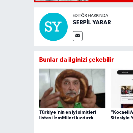
EDITÖR HAKKINDA
SERPİL YARAR
Bunlar da ilginizi çekebilir
Türkiye'nin en iyi simitleri
“Kocaeli 
listesi İzmitlileri kızdırdı
Sitesiyle 