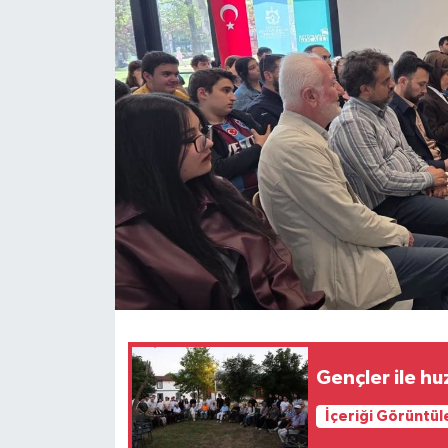
Gençler ile hu
İçeriği Görüntül