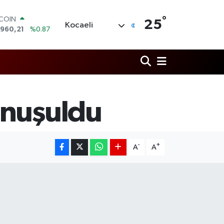
TCOIN
.960,21
%0.87
°
25
Kocaeli
LAR
,7436
%0.18
RO
,2510
%0.32
ERLİN
,4811
%0.38
AM ALTIN
48.99
%2.59
onuşuldu
ST100
.779
%-14
-
+
A
A