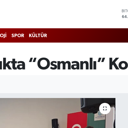
BI
64
DO
47
EU
55
OJİ
SPOR
KÜLTÜR
ST
64
GR
66
lukta “Osmanlı” K
Bİ
13