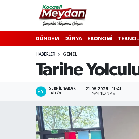
Nöbetçi Eczaneler
GÜNDEM
DÜNYA
EKONOMİ
TEKNOL
Hava Durumu
HABERLER
GENEL
Trafik Durumu
Tarihe Yolcu
Süper Lig Puan Durumu ve Fikstür
Tüm Manşetler
SERPİL YARAR
21.05.2026 - 11:41
EDITÖR
YAYINLANMA
Son Dakika Haberleri
Haber Arşivi