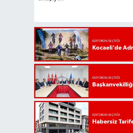
EDITÖRÜN SEÇTIĞI
Kocaeli’de Adr
EDITÖRÜN SEÇTIĞI
Başkanvekilliği
EDITÖRÜN SEÇTIĞI
Habersiz Tarife