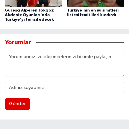
Güreşçi Alperen Tokgöz
Türkiye'nin en iyi simitleri
Akdeniz Oyunları'nda
listesi İzmitlileri kızdırdı
Türkiye'yi temsil edecek
Yorumlar
Gönder