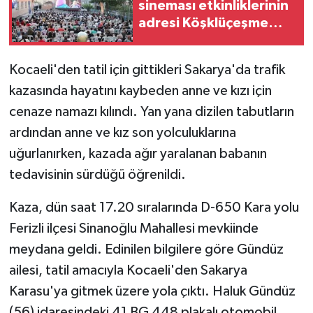
sineması etkinliklerinin
adresi Köşklüçeşme
oldu
Kocaeli'den tatil için gittikleri Sakarya'da trafik
kazasında hayatını kaybeden anne ve kızı için
cenaze namazı kılındı. Yan yana dizilen tabutların
ardından anne ve kız son yolculuklarına
uğurlanırken, kazada ağır yaralanan babanın
tedavisinin sürdüğü öğrenildi.
Kaza, dün saat 17.20 sıralarında D-650 Kara yolu
Ferizli ilçesi Sinanoğlu Mahallesi mevkiinde
meydana geldi. Edinilen bilgilere göre Gündüz
ailesi, tatil amacıyla Kocaeli'den Sakarya
Karasu'ya gitmek üzere yola çıktı. Haluk Gündüz
(56) idaresindeki 41 BG 448 plakalı otomobil,