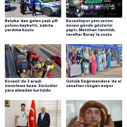
Belçika'dan gelen yaşlı çift
Kocaelispor yeni sezon
yolunu kaybetti, zabıta
öncesi gövde gösterisi
yardıma koştu
yaptı: Metehan tanıtıldı,
taraftar Buray'la coştu
Kocaeli'de 3 araçlı
Gölcük Değirmendere'de el
zincirleme kaza: Sürücüler
sanatları rüzgarı esiyor
yara almadan kurtuldu