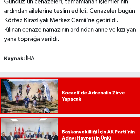
Gündüz'ün cenazeleri, tamamlanan işlemlerinin
ardından ailelerine teslim edildi. Cenazeler bugün
Körfez Kirazlıyalı Merkez Camii'ne getirildi.
Kılınan cenaze namazının ardından anne ve kızı yan
yana toprağa verildi.
Kaynak:
İHA
Kocaeli’de Adrenalin Zirve
Yapacak
Başkanvekilliği İçin AK Parti’nin
Adayı Hayrettin Ünlü