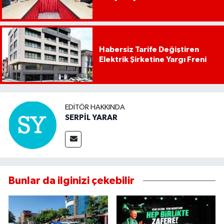
Habersiz Tarife Değiştiren
Elektrik Şirketine Yargı Freni
EDITÖR HAKKINDA
SERPİL YARAR
Bunlar da ilginizi çekebilir