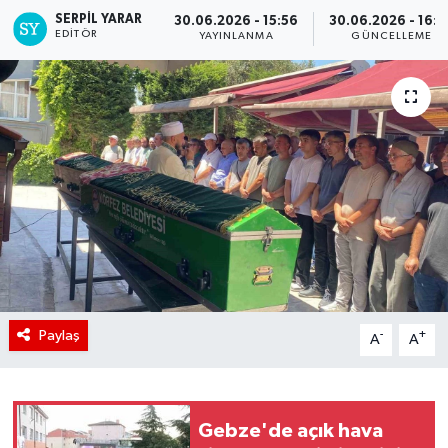
SERPİL YARAR
30.06.2026 - 15:56
30.06.2026 - 16:0
EDITÖR
YAYINLANMA
GÜNCELLEME
Paylaş
-
+
A
A
Gebze'de açık hava