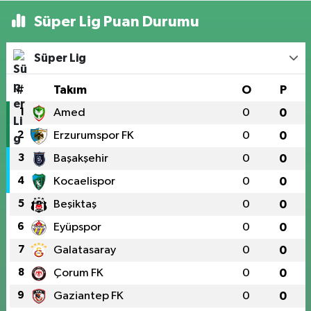
Süper Lig Puan Durumu
Süper Lig
#
Takım
O
P
1
Amed
0
0
2
Erzurumspor FK
0
0
3
Başakşehir
0
0
4
Kocaelispor
0
0
5
Beşiktaş
0
0
6
Eyüpspor
0
0
7
Galatasaray
0
0
8
Çorum FK
0
0
9
Gaziantep FK
0
0