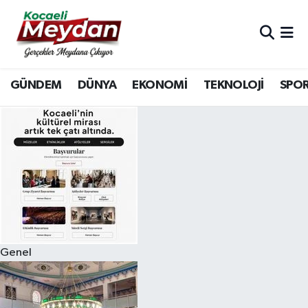
Nöbetçi Eczaneler
GÜNDEM
DÜNYA
EKONOMİ
TEKNOLOJİ
SPO
Hava Durumu
Trafik Durumu
Süper Lig Puan Durumu ve Fikstür
Tüm Manşetler
Son Dakika Haberleri
Genel
Haber Arşivi