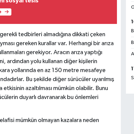
ni sosyal tesis
G
e
1
B
 gerekli tedbirleri almadığına dikkati çeken
B
yması gereken kurallar var. Herhangi bir arıza
llanmaları gerekiyor. Aracın arıza yaptığı
A
i, ardından yolu kullanan diğer kişilerin
1
 kara yollarında en az 150 metre mesafeye
S
ndadırlar. Bu şekilde diğer sürücüler uyarılmış
 etkisinin azaltılması mümkün olabilir. Bunu
cülerin duyarlı davranarak bu önlemleri
n telafisi mümkün olmayan kazalara neden