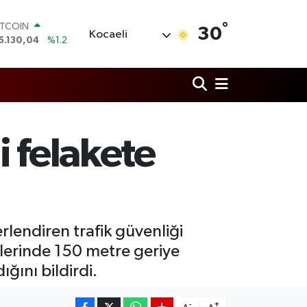
5.130,04
%1.2
°
OLAR
30
Kocaeli
7,7106
%0.17
URO
5,1652
%0.27
TERLİN
4,4046
%0.35
RAM ALTIN
618.49
%2.12
İST100
i felakete
3.773
%-19
lendiren trafik güvenliği
klerinde 150 metre geriye
ığını bildirdi.
-
+