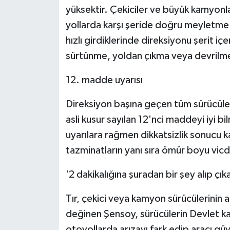
yüksektir. Çekiciler ve büyük kamyonlar v
yollarda karşı şeride doğru meyletme ri
hızlı girdiklerinde direksiyonu şerit 
sürtünme, yoldan çıkma veya devrilme 
12. madde uyarısı
Direksiyon başına geçen tüm sürücüleri
asli kusur sayılan 12'nci maddeyi iyi b
uyarılara rağmen dikkatsizlik sonucu 
tazminatların yanı sıra ömür boyu vicd
'2 dakikalığına şuradan bir şey alıp ç
Tır, çekici veya kamyon sürücülerinin
değinen Şensoy, sürücülerin Devlet ka
otoyollarda arızayı fark edip aracı güv