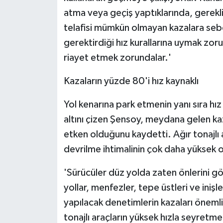
atma veya geçiş yaptıklarında, gerekl
telafisi mümkün olmayan kazalara sebe
gerektirdiği hız kurallarına uymak zor
riayet etmek zorundalar.'
Kazaların yüzde 80'i hız kaynaklı
Yol kenarına park etmenin yanı sıra hız
altını çizen Şensoy, meydana gelen kaz
etken olduğunu kaydetti. Ağır tonajlı
devrilme ihtimalinin çok daha yüksek 
'Sürücüler düz yolda zaten önlerini göreb
yollar, menfezler, tepe üstleri ve inişl
yapılacak denetimlerin kazaları öneml
tonajlı araçların yüksek hızla seyretm