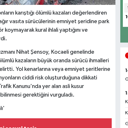
arın karıştığı ölümlü kazaları değerlendiren
1
ağır vasıta sürücülerinin emniyet şeridine park
r koymayarak kural ihlali yaptığını ve
rdi.
ği uzmanı Nihat Şensoy, Kocaeli genelinde
ğı ölümlü kazaların büyük oranda sürücü ihmalleri
elirtti. Yol kenarlarına veya emniyet şeritlerine
1
myonların ciddi risk oluşturduğuna dikkati
G
rafik Kanunu'nda yer alan asli kusur
1
bilinmesi gerektiğini vurguladı.
K
ı'
K
G