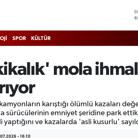
6
D
4
E
5
S
OJİ
SPOR
KÜLTÜR
6
G
6
B
kikalık' mola ihmal
1
rıyor
amyonların karıştığı ölümlü kazaları değer
a sürücülerinin emniyet şeridine park etti
 yaptığını ve kazalarda 'asli kusurlu' sayıld
07.2026 - 16:10