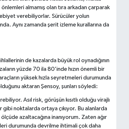
i önlemleri almamış olan tıra arkadan çarparak
biyet verebiliyorlar. Sürücüler yolun
unda. Aynı zamanda şerit izleme kurallarına da
 ihlallerinin de kazalarda büyük rol oynadığının
aların yüzde 70 ila 80'inde hızın önemli bir
 araçların yüksek hızla seyretmeleri durumunda
olduğunu aktaran Şensoy, şunları söyledi:
iliyor. Asıl risk, görüşün kısıtlı olduğu virajlı
er gibi noktalarda ortaya çıkıyor. Bu alanlarda
i ölçüde azaltacağına inanıyorum. Zaten ağır
eleri durumunda devrilme ihtimali çok daha