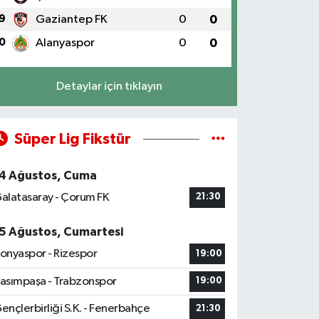
9
Gaziantep FK
0
0
0
Alanyaspor
0
0
Detaylar için tıklayın
Süper Lig Fikstür
4 Ağustos, Cuma
alatasaray - Çorum FK
21:30
5 Ağustos, Cumartesi
onyaspor - Rizespor
19:00
asımpaşa - Trabzonspor
19:00
ençlerbirliği S.K. - Fenerbahçe
21:30