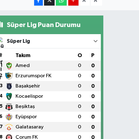
A
A
Süper Lig Puan Durumu
Süper Lig
#
Takım
O
P
1
Amed
0
0
2
Erzurumspor FK
0
0
3
Başakşehir
0
0
4
Kocaelispor
0
0
5
Beşiktaş
0
0
6
Eyüpspor
0
0
7
Galatasaray
0
0
8
Çorum FK
0
0