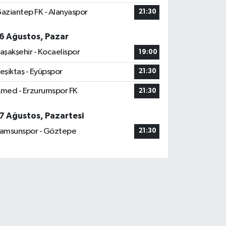
aziantep FK - Alanyaspor
21:30
6 Ağustos, Pazar
aşakşehir - Kocaelispor
19:00
eşiktaş - Eyüpspor
21:30
med - Erzurumspor FK
21:30
7 Ağustos, Pazartesi
amsunspor - Göztepe
21:30