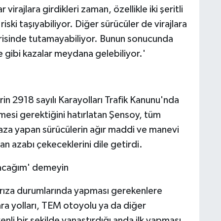
irajlara girdikleri zaman, özellikle iki şeritli
ski taşıyabiliyor. Diğer sürücüler de virajlara
içerisinde tutamayabiliyor. Bunun sonucunda
gibi kazalar meydana gelebiliyor.'
n 2918 sayılı Karayolları Trafik Kanunu'nda
ilmesi gerektiğini hatırlatan Şensoy, tüm
kaza yapan sürücülerin ağır maddi ve manevi
an azabı çekeceklerini dile getirdi.
ıkacağım' demeyin
 arıza durumlarında yapması gerekenlere
ra yolları, TEM otoyolu ya da diğer
enli bir şekilde yanaştırdığı anda ilk yapması