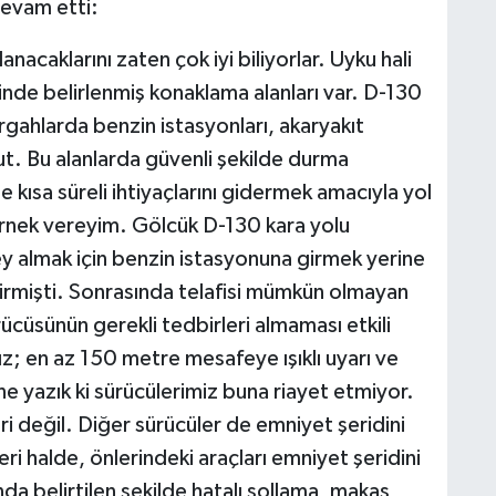
devam etti:
anacaklarını zaten çok iyi biliyorlar. Uyku hali
inde belirlenmiş konaklama alanları var. D-130
gahlarda benzin istasyonları, akaryakıt
ut. Bu alanlarda güvenli şekilde durma
e kısa süreli ihtiyaçlarını gidermek amacıyla yol
örnek vereyim. Gölcük D-130 kara yolu
ey almak için benzin istasyonuna girmek yerine
 girmişti. Sonrasında telafisi mümkün olmayan
ücüsünün gerekli tedbirleri almaması etkili
ız; en az 150 metre mesafeye ışıklı uyarı ve
e yazık ki sürücülerimiz buna riayet etmiyor.
ri değil. Diğer sürücüler de emniyet şeridini
leri halde, önlerindeki araçları emniyet şeridini
da belirtilen şekilde hatalı sollama, makas