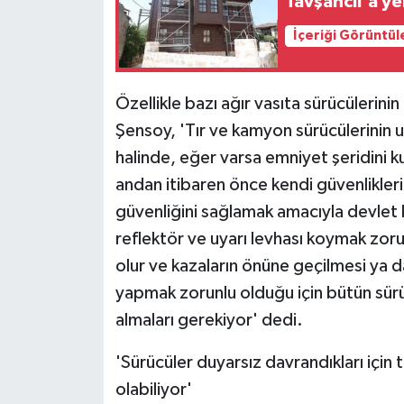
Tavşancıl'a ye
İçeriği Görüntül
Özellikle bazı ağır vasıta sürücülerinin
Şensoy, 'Tır ve kamyon sürücülerinin u
halinde, eğer varsa emniyet şeridini ku
andan itibaren önce kendi güvenliklerin
güvenliğini sağlamak amacıyla devlet
reflektör ve uyarı levhası koymak zoru
olur ve kazaların önüne geçilmesi ya da
yapmak zorunlu olduğu için bütün sürü
almaları gerekiyor' dedi.
'Sürücüler duyarsız davrandıkları içi
olabiliyor'