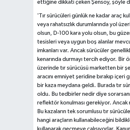
ettiğine dikkati çeken Şensoy, şöyle 
'Tır sürücüleri günlük ne kadar araç kull
veya rahatsızlık durumlarında yol üzer
olsun, D-100 kara yolu olsun, bu güzer
tesisleri veya uygun boş alanlar mevc
imkanları var. Ancak sürücüler genellikl
kenarında durmayı tercih ediyor. Bir 
üzerinde tır sürücüsü marketten bir ş
aracını emniyet şeridine bırakıp içeri
bir kaza meydana geldi. Burada tır sür
oldu. Bu tedbirler nedir diye sorarsan
reflektör konulması gerekiyor. Ancak n
Bu kazaların tek sorumlusu tır sürücüle
hangi araçların kullanabileceğini bildik
kullanarak geçmeye çalışıyorlar. Kanun