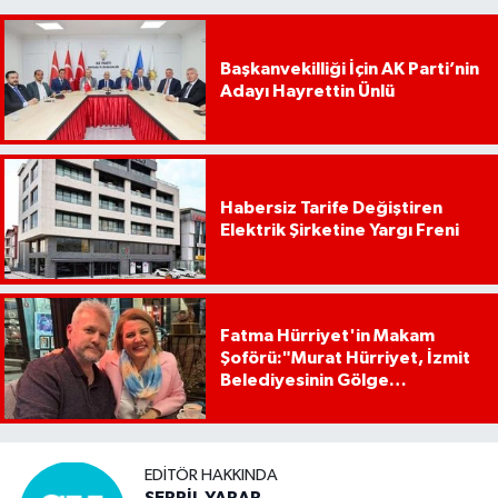
Başkanvekilliği İçin AK Parti’nin
Adayı Hayrettin Ünlü
Habersiz Tarife Değiştiren
Elektrik Şirketine Yargı Freni
Fatma Hürriyet'in Makam
Şoförü:"Murat Hürriyet, İzmit
Belediyesinin Gölge
Başkanıdır"
EDITÖR HAKKINDA