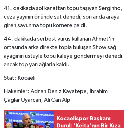
41. dakikada sol kanattan topu taşıyan Serginho,
ceza yayının önünde şut denedi, son anda araya
giren savunma topu kornere çeldi.
44. dakikada serbest vuruş kullanan Ahmet'in
ortasında arka direkte topla buluşan Show sağ
ayağının üstüyle topu kaleye göndermeyi denedi
ancak top yan ağlarla kaldı.
Stat: Kocaeli
Hakemler: Adnan Deniz Kayatepe, İbrahim
Çağlar Uyarcan, Ali Can Alp
Kocaelispor Başkanı
Durul: 'Keita'nın Bir Kıza