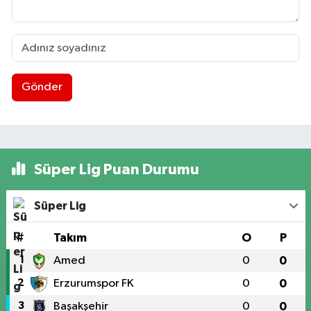
Gönder
Süper Lig Puan Durumu
Süper Lig
#
Takım
O
P
1
Amed
0
0
2
Erzurumspor FK
0
0
3
Başakşehir
0
0