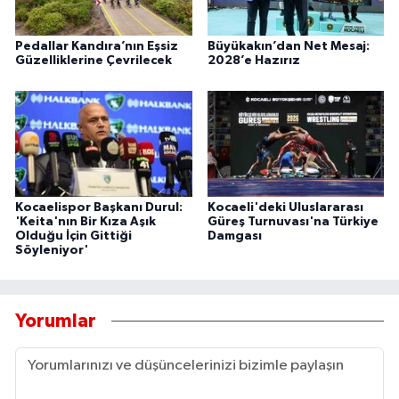
Pedallar Kandıra’nın Eşsiz
Büyükakın’dan Net Mesaj:
Güzelliklerine Çevrilecek
2028’e Hazırız
Kocaelispor Başkanı Durul:
Kocaeli'deki Uluslararası
'Keita'nın Bir Kıza Aşık
Güreş Turnuvası'na Türkiye
Olduğu İçin Gittiği
Damgası
Söyleniyor'
Yorumlar