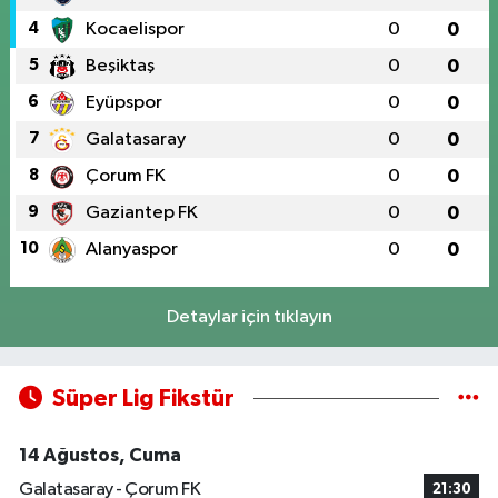
4
Kocaelispor
0
0
5
Beşiktaş
0
0
6
Eyüpspor
0
0
7
Galatasaray
0
0
8
Çorum FK
0
0
9
Gaziantep FK
0
0
10
Alanyaspor
0
0
Detaylar için tıklayın
Süper Lig Fikstür
14 Ağustos, Cuma
Galatasaray - Çorum FK
21:30