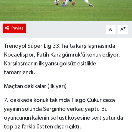
Paylaş
-
+
A
A
Trendyol Süper Lig 33. hafta karşılaşmasında
Kocaelispor, Fatih Karagümrük'ü konuk ediyor.
Karşılaşmanın ilk yarısı golsüz eşitlikle
tamamlandı.
Maçtan dakikalar (İlk yarı)
7. dakikada konuk takımda Tiago Çukur ceza
yayının solunda Serginho verkaç yaptı. Bu
oyuncunun kalenin sol üst köşesine sert şutunda
top az farkla üstten dışarı çıktı.