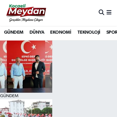
Nöbetçi Eczaneler
GÜNDEM
DÜNYA
EKONOMİ
TEKNOLOJİ
SPO
Hava Durumu
Trafik Durumu
Süper Lig Puan Durumu ve Fikstür
Tüm Manşetler
Son Dakika Haberleri
GÜNDEM
Haber Arşivi