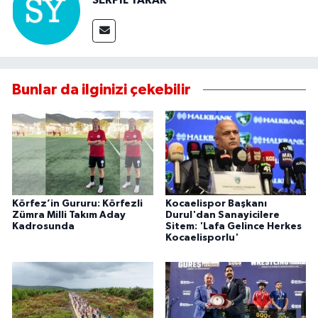
SERPİL YARAR
Bunlar da ilginizi çekebilir
Körfez’in Gururu: Körfezli
Kocaelispor Başkanı
Zümra Milli Takım Aday
Durul'dan Sanayicilere
Kadrosunda
Sitem: 'Lafa Gelince Herkes
Kocaelisporlu'