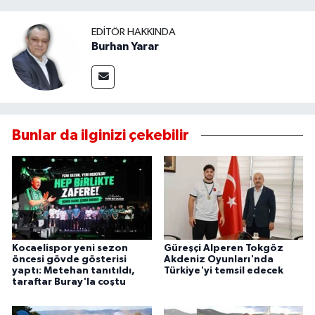
EDITÖR HAKKINDA
Burhan Yarar
Bunlar da ilginizi çekebilir
Kocaelispor yeni sezon
Güreşçi Alperen Tokgöz
öncesi gövde gösterisi
Akdeniz Oyunları'nda
yaptı: Metehan tanıtıldı,
Türkiye'yi temsil edecek
taraftar Buray'la coştu