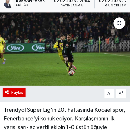
BURHAN YARAR
02.02.2026 - 21:04
02.02.2026 - 21
EDITÖR
YAYINLANMA
GÜNCELLEME
Paylaş
-
+
A
A
Trendyol Süper Lig'in 20. haftasında Kocaelispor,
Fenerbahçe'yi konuk ediyor. Karşılaşmanın ilk
yarısı sarı-lacivertli ekibin 1-0 üstünlüğüyle