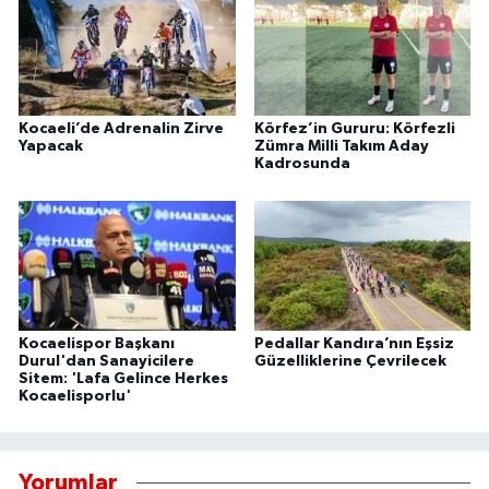
Kocaeli’de Adrenalin Zirve
Körfez’in Gururu: Körfezli
Yapacak
Zümra Milli Takım Aday
Kadrosunda
Kocaelispor Başkanı
Pedallar Kandıra’nın Eşsiz
Durul'dan Sanayicilere
Güzelliklerine Çevrilecek
Sitem: 'Lafa Gelince Herkes
Kocaelisporlu'
Yorumlar