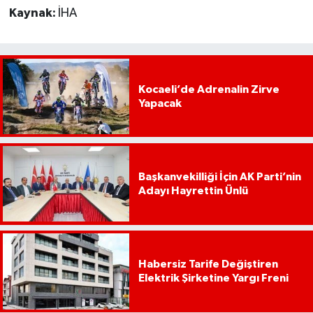
Kaynak:
İHA
Kocaeli’de Adrenalin Zirve
Yapacak
Başkanvekilliği İçin AK Parti’nin
Adayı Hayrettin Ünlü
Habersiz Tarife Değiştiren
Elektrik Şirketine Yargı Freni