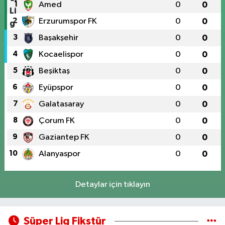
1
Amed
0
0
2
Erzurumspor FK
0
0
3
Başakşehir
0
0
4
Kocaelispor
0
0
5
Beşiktaş
0
0
6
Eyüpspor
0
0
7
Galatasaray
0
0
8
Çorum FK
0
0
9
Gaziantep FK
0
0
10
Alanyaspor
0
0
Detaylar için tıklayın
Süper Lig Fikstür