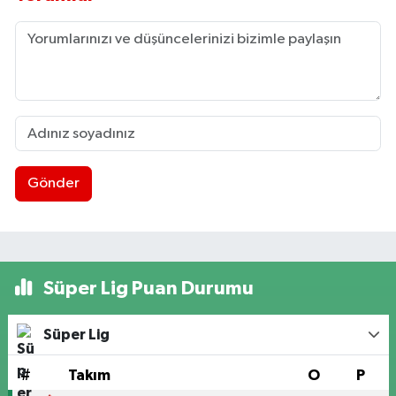
Gönder
Süper Lig Puan Durumu
Süper Lig
#
Takım
O
P