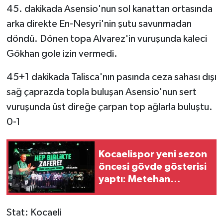
45. dakikada Asensio'nun sol kanattan ortasında
arka direkte En-Nesyri'nin şutu savunmadan
döndü. Dönen topa Alvarez'in vuruşunda kaleci
Gökhan gole izin vermedi.
45+1 dakikada Talisca'nın pasında ceza sahası dışı
sağ çaprazda topla buluşan Asensio'nun sert
vuruşunda üst direğe çarpan top ağlarla buluştu.
0-1
Kocaelispor yeni sezon
öncesi gövde gösterisi
yaptı: Metehan
tanıtıldı, taraftar
Buray'la coştu
Stat: Kocaeli