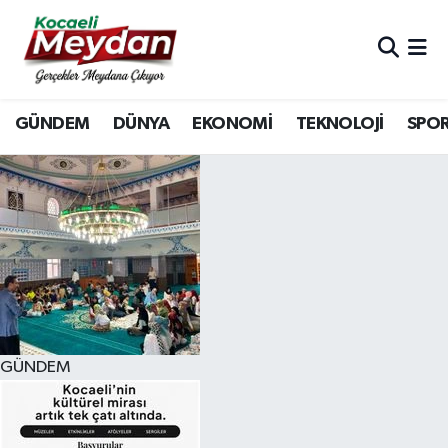
Nöbetçi Eczaneler
GÜNDEM
DÜNYA
EKONOMİ
TEKNOLOJİ
SPO
Hava Durumu
Trafik Durumu
Süper Lig Puan Durumu ve Fikstür
Tüm Manşetler
Son Dakika Haberleri
GÜNDEM
Haber Arşivi