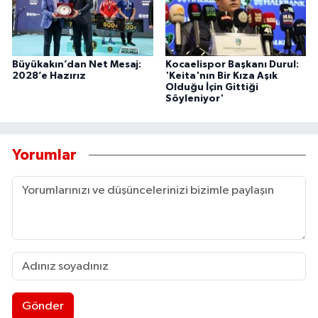
Büyükakın’dan Net Mesaj:
Kocaelispor Başkanı Durul:
2028’e Hazırız
'Keita'nın Bir Kıza Aşık
Olduğu İçin Gittiği
Söyleniyor'
Yorumlar
Gönder