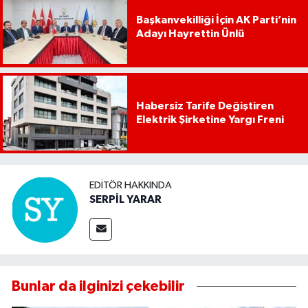
Başkanvekilliği İçin AK Parti’nin
Adayı Hayrettin Ünlü
Habersiz Tarife Değiştiren
Elektrik Şirketine Yargı Freni
EDITÖR HAKKINDA
SERPİL YARAR
Bunlar da ilginizi çekebilir