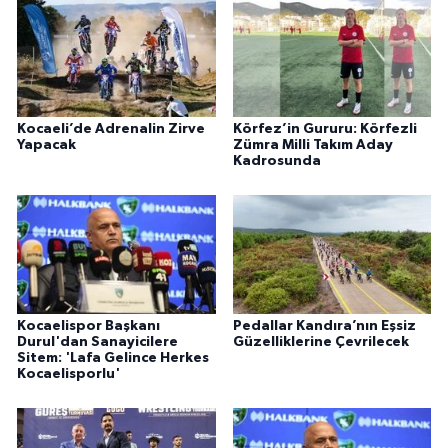
Kocaeli’de Adrenalin Zirve
Körfez’in Gururu: Körfezli
Yapacak
Zümra Milli Takım Aday
Kadrosunda
Kocaelispor Başkanı
Pedallar Kandıra’nın Eşsiz
Durul'dan Sanayicilere
Güzelliklerine Çevrilecek
Sitem: 'Lafa Gelince Herkes
Kocaelisporlu'