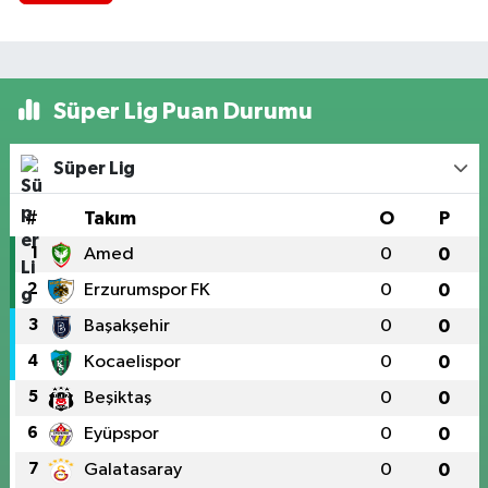
Süper Lig Puan Durumu
Süper Lig
#
Takım
O
P
1
Amed
0
0
2
Erzurumspor FK
0
0
3
Başakşehir
0
0
4
Kocaelispor
0
0
5
Beşiktaş
0
0
6
Eyüpspor
0
0
7
Galatasaray
0
0