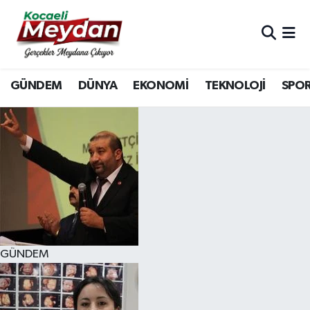
Nöbetçi Eczaneler
GÜNDEM
DÜNYA
EKONOMİ
TEKNOLOJİ
SPO
Hava Durumu
Trafik Durumu
Süper Lig Puan Durumu ve Fikstür
Tüm Manşetler
Son Dakika Haberleri
GÜNDEM
Haber Arşivi