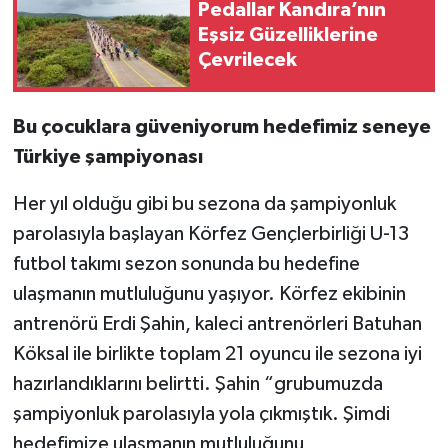
Pedallar Kandıra’nın
Eşsiz Güzelliklerine
Çevrilecek
Bu çocuklara güveniyorum hedefimiz seneye
Türkiye şampiyonası
Her yıl olduğu gibi bu sezona da şampiyonluk
parolasıyla başlayan Körfez Gençlerbirliği U-13
futbol takımı sezon sonunda bu hedefine
ulaşmanın mutluluğunu yaşıyor. Körfez ekibinin
antrenörü Erdi Şahin, kaleci antrenörleri Batuhan
Köksal ile birlikte toplam 21 oyuncu ile sezona iyi
hazırlandıklarını belirtti. Şahin “grubumuzda
şampiyonluk parolasıyla yola çıkmıştık. Şimdi
hedefimize ulaşmanın mutluluğunu