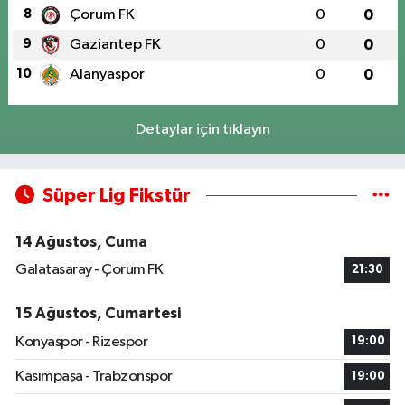
8
Çorum FK
0
0
9
Gaziantep FK
0
0
10
Alanyaspor
0
0
Detaylar için tıklayın
Süper Lig Fikstür
14 Ağustos, Cuma
Galatasaray - Çorum FK
21:30
15 Ağustos, Cumartesi
Konyaspor - Rizespor
19:00
Kasımpaşa - Trabzonspor
19:00