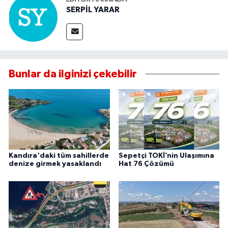
SERPİL YARAR
Bunlar da ilginizi çekebilir
Kandıra'daki tüm sahillerde
Sepetçi TOKİ’nin Ulaşımına
denize girmek yasaklandı
Hat 76 Çözümü