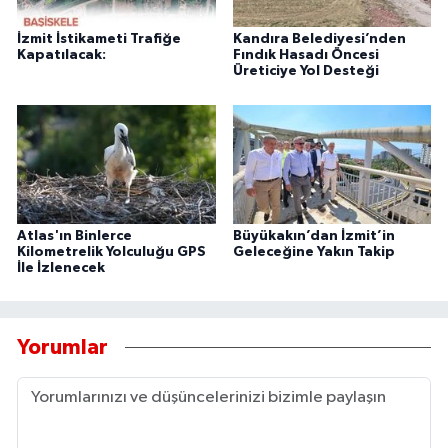
İzmit İstikameti Trafiğe
Kandıra Belediyesi’nden
Kapatılacak:
Fındık Hasadı Öncesi
Üreticiye Yol Desteği
Atlas'ın Binlerce
Büyükakın’dan İzmit’in
Kilometrelik Yolculuğu GPS
Geleceğine Yakın Takip
İle İzlenecek
Yorumlar