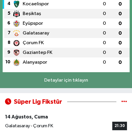
4
Kocaelispor
0
0
5
Beşiktaş
0
0
6
Eyüpspor
0
0
7
Galatasaray
0
0
8
Çorum FK
0
0
9
Gaziantep FK
0
0
10
Alanyaspor
0
0
Detaylar için tıklayın
Süper Lig Fikstür
14 Ağustos, Cuma
Galatasaray - Çorum FK
21:30