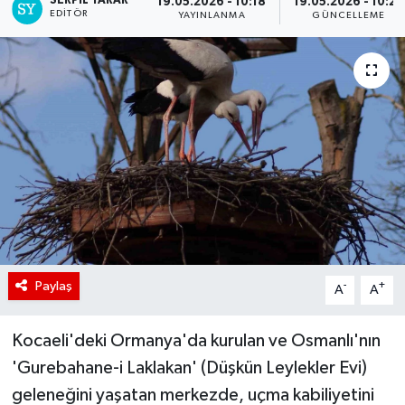
SERPİL YARAR
19.05.2026 - 10:18
19.05.2026 - 10:25
EDITÖR
YAYINLANMA
GÜNCELLEME
Paylaş
-
+
A
A
Kocaeli'deki Ormanya'da kurulan ve Osmanlı'nın
'Gurebahane-i Laklakan' (Düşkün Leylekler Evi)
geleneğini yaşatan merkezde, uçma kabiliyetini