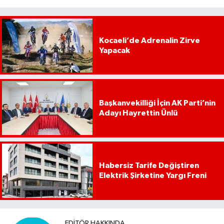
Kocaeli’de Adrenalin Zirve
Yapacak
Başkanvekilliği İçin AK Parti’nin
Adayı Hayrettin Ünlü
Habersiz Tarife Değiştiren
Elektrik Şirketine Yargı Freni
EDITÖR HAKKINDA