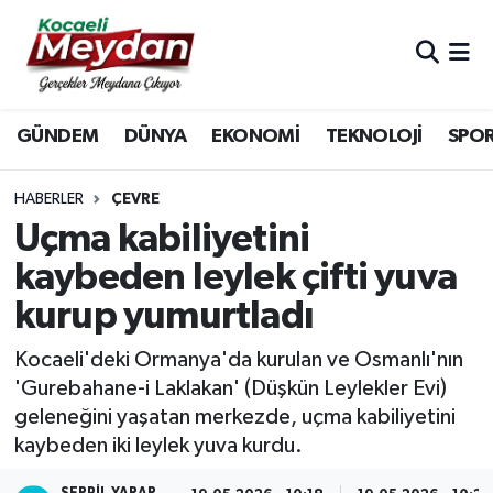
Nöbetçi Eczaneler
GÜNDEM
DÜNYA
EKONOMİ
TEKNOLOJİ
SPO
Hava Durumu
Trafik Durumu
HABERLER
ÇEVRE
Uçma kabiliyetini
Süper Lig Puan Durumu ve Fikstür
kaybeden leylek çifti yuva
kurup yumurtladı
Tüm Manşetler
Kocaeli'deki Ormanya'da kurulan ve Osmanlı'nın
Son Dakika Haberleri
'Gurebahane-i Laklakan' (Düşkün Leylekler Evi)
geleneğini yaşatan merkezde, uçma kabiliyetini
Haber Arşivi
kaybeden iki leylek yuva kurdu.