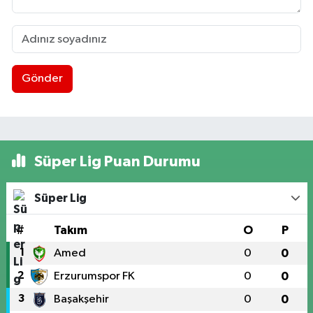
Gönder
Süper Lig Puan Durumu
Süper Lig
#
Takım
O
P
1
Amed
0
0
2
Erzurumspor FK
0
0
3
Başakşehir
0
0