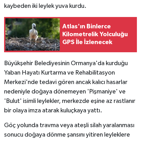
kaybeden iki leylek yuva kurdu.
Atlas'ın Binlerce
Kilometrelik Yolculuğu
GPS İle İzlenecek
Büyükşehir Belediyesinin Ormanya'da kurduğu
Yaban Hayatı Kurtarma ve Rehabilitasyon
Merkezi'nde tedavi gören ancak kalıcı hasarlar
nedeniyle doğaya dönemeyen 'Pişmaniye' ve
'Bulut' isimli leylekler, merkezde eşine az rastlanır
bir olaya imza atarak kuluçkaya yattı.
Göç yolunda travma veya ateşli silah yaralanması
sonucu doğaya dönme şansını yitiren leyleklere