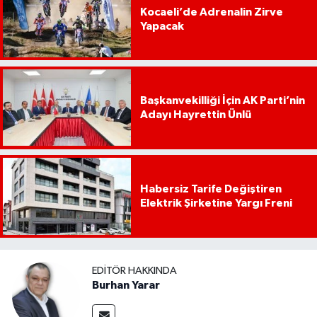
Kocaeli’de Adrenalin Zirve
Yapacak
Başkanvekilliği İçin AK Parti’nin
Adayı Hayrettin Ünlü
Habersiz Tarife Değiştiren
Elektrik Şirketine Yargı Freni
EDITÖR HAKKINDA
Burhan Yarar