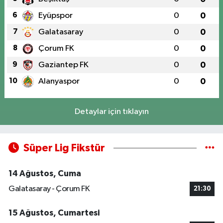
6
Eyüpspor
0
0
7
Galatasaray
0
0
8
Çorum FK
0
0
9
Gaziantep FK
0
0
10
Alanyaspor
0
0
Detaylar için tıklayın
Süper Lig Fikstür
14 Ağustos, Cuma
Galatasaray - Çorum FK
21:30
15 Ağustos, Cumartesi