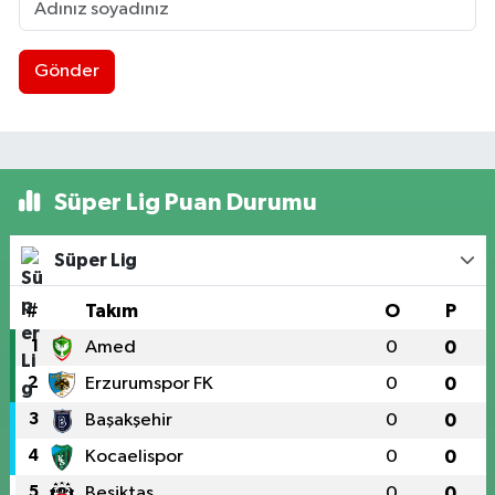
Gönder
Süper Lig Puan Durumu
Süper Lig
#
Takım
O
P
1
Amed
0
0
2
Erzurumspor FK
0
0
3
Başakşehir
0
0
4
Kocaelispor
0
0
5
Beşiktaş
0
0