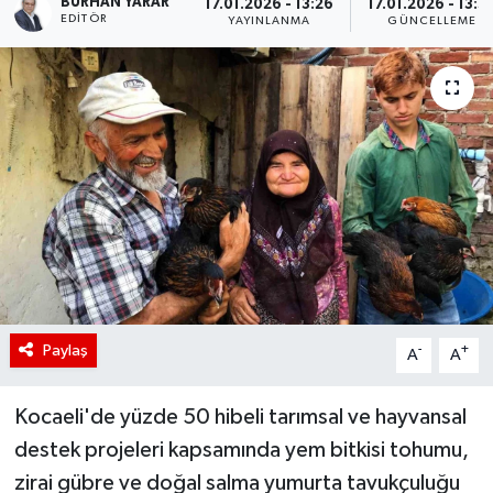
BURHAN YARAR
17.01.2026 - 13:26
17.01.2026 - 13:3
EDITÖR
YAYINLANMA
GÜNCELLEME
Paylaş
-
+
A
A
Kocaeli'de yüzde 50 hibeli tarımsal ve hayvansal
destek projeleri kapsamında yem bitkisi tohumu,
zirai gübre ve doğal salma yumurta tavukçuluğu