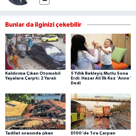
Bunlar da ilginizi çekebilir
Kaldırıma Çıkan Otomobil
5 Yıllık Bekleyiş Mutlu Sona
Yayalara Çarptı: 2 Yaralı
Erdi: Hazar Ali İlk Kez 'Anne'
Dedi
Tadilat sırasında çıkan
D100'de Tıra Çarpan