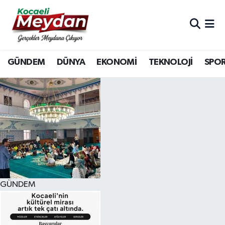
Nöbetçi Eczaneler
GÜNDEM
DÜNYA
EKONOMİ
TEKNOLOJİ
SPO
Hava Durumu
Trafik Durumu
Süper Lig Puan Durumu ve Fikstür
Tüm Manşetler
Son Dakika Haberleri
GÜNDEM
Haber Arşivi