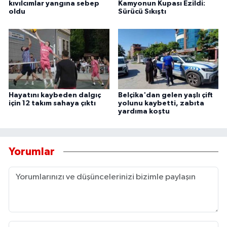
kıvılcımlar yangına sebep
Kamyonun Kupası Ezildi:
oldu
Sürücü Sıkıştı
Hayatını kaybeden dalgıç
Belçika'dan gelen yaşlı çift
için 12 takım sahaya çıktı
yolunu kaybetti, zabıta
yardıma koştu
Yorumlar