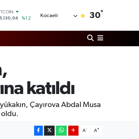
°
OLAR
30
Kocaeli
7,7069
%0.17
URO
5,0265
%0.01
TERLİN
4,1897
%0.02
RAM ALTIN
618.49
%2.12
İST100
,
3.887
%64
ITCOIN
5.130,04
%1.2
na katıldı
 Büyükakın, Çayırova Abdal Musa
 oldu.
-
+
A
A