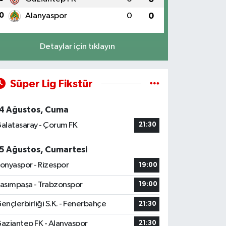
0
Alanyaspor
0
0
Detaylar için tıklayın
Süper Lig Fikstür
4 Ağustos, Cuma
alatasaray - Çorum FK
21:30
5 Ağustos, Cumartesi
onyaspor - Rizespor
19:00
asımpaşa - Trabzonspor
19:00
ençlerbirliği S.K. - Fenerbahçe
21:30
aziantep FK - Alanyaspor
21:30