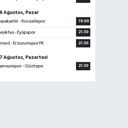
6 Ağustos, Pazar
aşakşehir - Kocaelispor
19:00
eşiktaş - Eyüpspor
21:30
med - Erzurumspor FK
21:30
7 Ağustos, Pazartesi
amsunspor - Göztepe
21:30