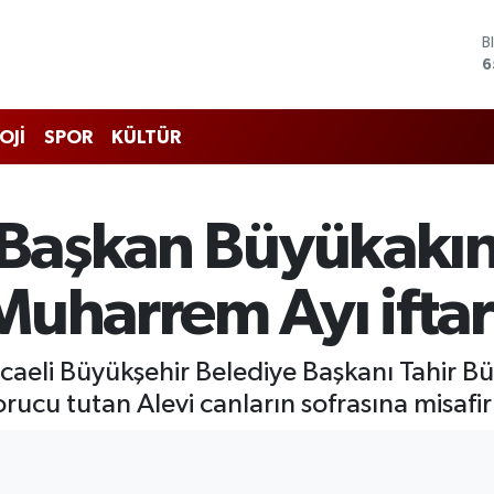
D
4
E
5
S
OJİ
SPOR
KÜLTÜR
6
G
6
B
e Başkan Büyükakın
1
B
6
uharrem Ayı iftarı
Kocaeli Büyükşehir Belediye Başkanı Tahir
ucu tutan Alevi canların sofrasına misafir