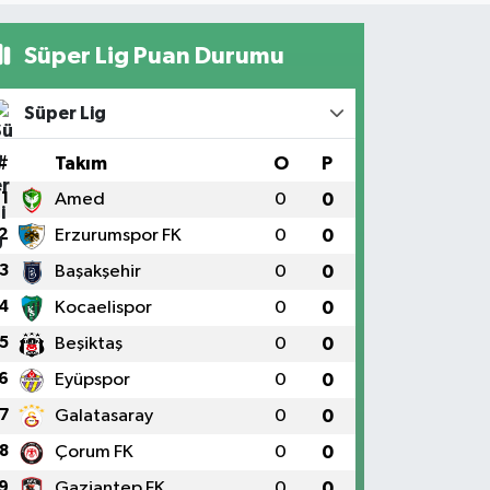
Süper Lig Puan Durumu
Süper Lig
#
Takım
O
P
1
Amed
0
0
2
Erzurumspor FK
0
0
3
Başakşehir
0
0
4
Kocaelispor
0
0
5
Beşiktaş
0
0
6
Eyüpspor
0
0
7
Galatasaray
0
0
8
Çorum FK
0
0
9
Gaziantep FK
0
0