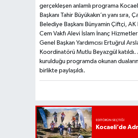
gerçekleşen anlamlı programa Kocaeli 
Başkanı Tahir Büyükakın’ın yanı sıra
Belediye Başkanı Bünyamin Çiftçi, AK 
Cem Vakfı Alevi İslam İnanç Hizmetler
Genel Başkan Yardımcısı Ertuğrul Arsl
Koordinatörü Mutlu Beyazgül katıldı. A
kurulduğu programda okunan duaların
birlikte paylaşıldı.
EDITÖRÜN SEÇTIĞI
Kocaeli’de Adr