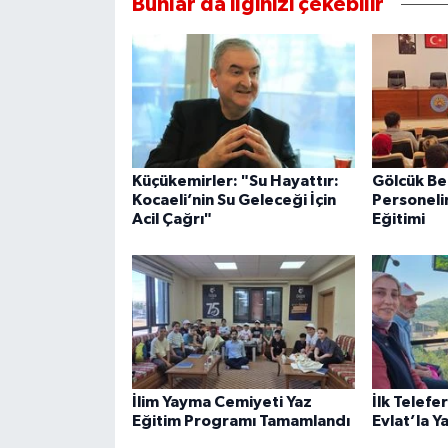
Bunlar da ilginizi çekebilir
Küçükemirler: "Su Hayattır:
Gölcük Be
Kocaeli’nin Su Geleceği İçin
Personeli
Acil Çağrı"
Eğitimi
İlim Yayma Cemiyeti Yaz
İlk Telefe
Eğitim Programı Tamamlandı
Evlat’la Y