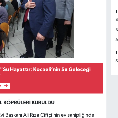
1
B
B
A
1
S
"Su Hayattır: Kocaeli’nin Su Geleceği
"
e
L KÖPRÜLERİ KURULDU
Başkanı Ali Rıza Çiftçi’nin ev sahipliğinde