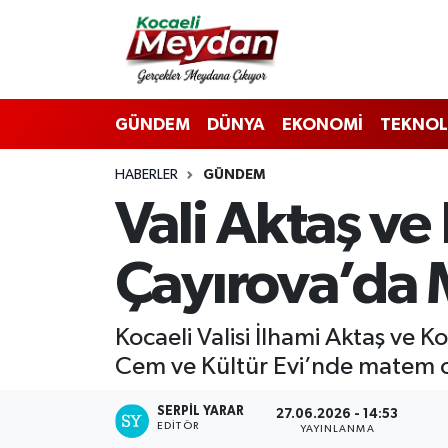
Nöbetçi Eczaneler
GÜNDEM
DÜNYA
EKONOMİ
TEKNOL
Hava Durumu
HABERLER
GÜNDEM
Trafik Durumu
Vali Aktaş v
Süper Lig Puan Durumu ve Fikstür
Çayırova’da M
Tüm Manşetler
Son Dakika Haberleri
Kocaeli Valisi İlhami Aktaş ve 
Cem ve Kültür Evi’nde matem or
Haber Arşivi
SERPİL YARAR
27.06.2026 - 14:53
EDITÖR
YAYINLANMA