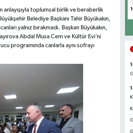
 anlayışıyla toplumsal birlik ve beraberlik
1
 Büyükşehir Belediye Başkanı Tahir Büyükakın,
canları yalnız bırakmadı. Başkan Büyükakın,
e Çayırova Abdal Musa Cem ve Kültür Evi’ni
cu programında canlarla aynı sofrayı
1
G
1
K
K
G
G