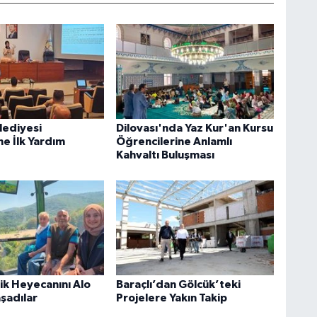
lediyesi
Dilovası'nda Yaz Kur'an Kursu
ne İlk Yardım
Öğrencilerine Anlamlı
Kahvaltı Buluşması
rik Heyecanını Alo
Baraçlı’dan Gölcük’teki
aşadılar
Projelere Yakın Takip