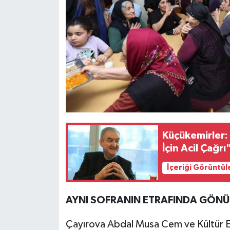
Küçükemirler: 
İçin Acil Çağrı
İçeriği Görüntül
AYNI SOFRANIN ETRAFINDA GÖNÜ
Çayırova Abdal Musa Cem ve Kültür Evi 