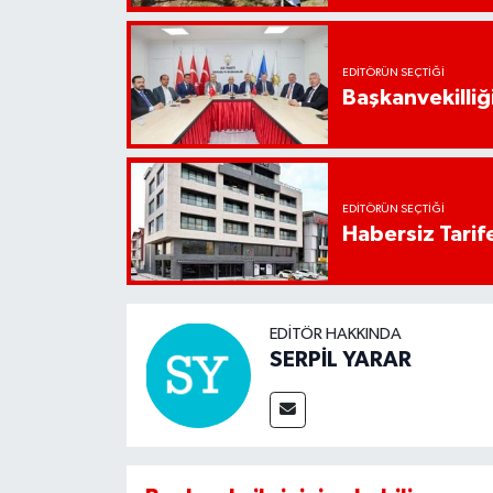
EDITÖRÜN SEÇTIĞI
Başkanvekilliği
EDITÖRÜN SEÇTIĞI
Habersiz Tarife
EDITÖR HAKKINDA
SERPİL YARAR