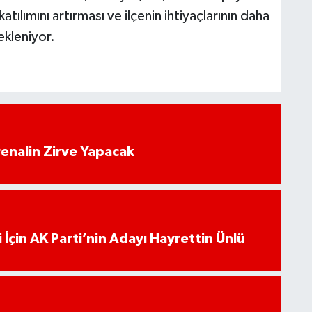
ılımını artırması ve ilçenin ihtiyaçlarının daha
ekleniyor.
enalin Zirve Yapacak
 İçin AK Parti’nin Adayı Hayrettin Ünlü