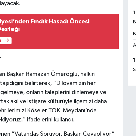
tlayacak.
1
iyesi’nden Fındık Hasadı Öncesi
B
Desteği
B
e
A
T
1
S
en Başkan Ramazan Ömeroğlu, halkın
taşıdığını belirterek, “Dilovamızın her
 gelmeye, onların taleplerini dinlemeye ve
akıl ve istişare kültürüyle ilçemizi daha
ehrilerimizi Köseler TOKİ Meydanı’nda
iyoruz.” ifadelerini kullandı.
lenen “Vatandaş Soruyor, Başkan Cevaplıyor”