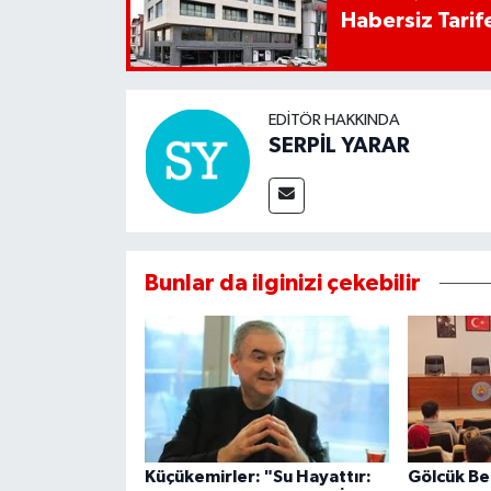
Habersiz Tarife
EDITÖR HAKKINDA
SERPİL YARAR
Bunlar da ilginizi çekebilir
Küçükemirler: "Su Hayattır:
Gölcük Be