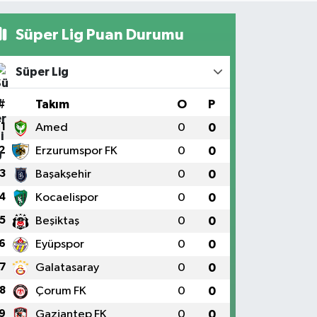
Süper Lig Puan Durumu
Süper Lig
#
Takım
O
P
1
Amed
0
0
2
Erzurumspor FK
0
0
3
Başakşehir
0
0
4
Kocaelispor
0
0
5
Beşiktaş
0
0
6
Eyüpspor
0
0
7
Galatasaray
0
0
8
Çorum FK
0
0
9
Gaziantep FK
0
0