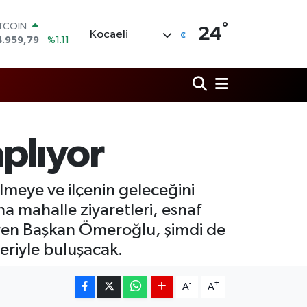
ITCOIN
°
4.959,79
%1.11
24
Kocaeli
OLAR
7,7436
%0.18
URO
5,2510
%0.32
TERLİN
4,4811
%0.38
RAM ALTIN
660.55
%0.03
plıyor
İST100
3.779
%-14
meye ve ilçenin geleceğini
a mahalle ziyaretleri, esnaf
eren Başkan Ömeroğlu, şimdi de
riyle buluşacak.
-
+
A
A