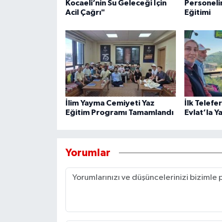
Kocaeli’nin Su Geleceği İçin
Personeli
Acil Çağrı"
Eğitimi
İlim Yayma Cemiyeti Yaz
İlk Telefe
Eğitim Programı Tamamlandı
Evlat’la Y
Yorumlar