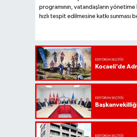
programının, vatandaşların yönetime kat
hızlı tespit edilmesine katkı sunması b
EDITÖRÜN SEÇTIĞI
Kocaeli’de Adr
EDITÖRÜN SEÇTIĞI
Başkanvekilliği
EDITÖRÜN SEÇTIĞI