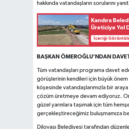
hakkında vatandaşların sorularını yanı
Kandıra Beled
Üreticiye Yol 
İçeriği Görüntül
BAŞKAN ÖMEROĞLU’NDAN DAVE
Tüm vatandaşları programa davet ed
görüşlerinin kendileri için büyük önem 
köşesinde vatandaşlarımızla bir araya
çözüm üretmeye devam ediyoruz. Ortak 
güzel yarınlara taşımak için tüm hemş
gerçekleştireceğimiz buluşmamıza bekl
Dilovası Belediyesi tarafından düzen