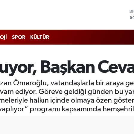
B
6
D
4
E
5
OJİ
SPOR
KÜLTÜR
S
6
G
6
uyor, Başkan Ceva
B
1
zan Ömeroğlu, vatandaşlarla bir araya gel
devam ediyor. Göreve geldiği günden bu yan
meleriyle halkın içinde olmaya özen göst
aplıyor” programı kapsamında hemşehrile