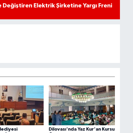
 Değiştiren Elektrik Şirketine Yargı Freni
lediyesi
Dilovası'nda Yaz Kur'an Kursu