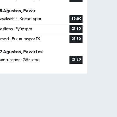
6 Ağustos, Pazar
aşakşehir - Kocaelispor
19:00
eşiktaş - Eyüpspor
21:30
med - Erzurumspor FK
21:30
7 Ağustos, Pazartesi
amsunspor - Göztepe
21:30