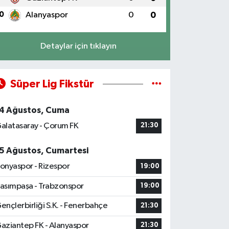
0
Alanyaspor
0
0
Detaylar için tıklayın
Süper Lig Fikstür
4 Ağustos, Cuma
alatasaray - Çorum FK
21:30
5 Ağustos, Cumartesi
onyaspor - Rizespor
19:00
asımpaşa - Trabzonspor
19:00
ençlerbirliği S.K. - Fenerbahçe
21:30
aziantep FK - Alanyaspor
21:30