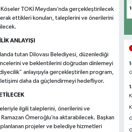
Köseler TOKİ Meydanı’nda gerçekleştirilecek
1
rak ettikleri konuları, taleplerini ve önerilerini
ilecek.
LİK ANLAYIŞI
landa tutan Dilovası Belediyesi, düzenlediği
ncelerini ve beklentilerini doğrudan dinlemeyi
1
iyecilik” anlayışıyla gerçekleştirilen program,
G
iletişimi daha da güçlendirmeyi hedefliyor.
1
ETİLECEK
K
K
iyle ilgili taleplerini, önerilerini ve
an Ramazan Ömeroğlu’na aktarabilecek. Başkan
G
lanlanan projeler ve belediye hizmetleri
G