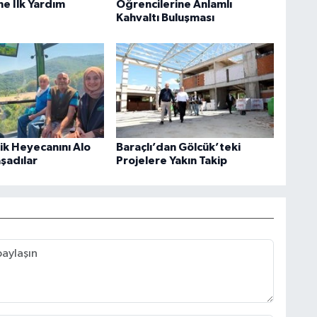
ne İlk Yardım
Öğrencilerine Anlamlı
Kahvaltı Buluşması
rik Heyecanını Alo
Baraçlı’dan Gölcük’teki
aşadılar
Projelere Yakın Takip