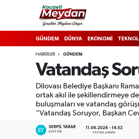
Nöbetçi Eczaneler
GÜNDEM
DÜNYA
EKONOMİ
TEKNOL
Hava Durumu
HABERLER
GÜNDEM
Trafik Durumu
Vatandaş Sor
Süper Lig Puan Durumu ve Fikstür
Dilovası Belediye Başkanı Rama
Tüm Manşetler
ortak akıl ile şekillendirmeye 
Son Dakika Haberleri
buluşmaları ve vatandaş görüş
“Vatandaş Soruyor, Başkan Cev
Haber Arşivi
SERPİL YARAR
11.06.2026 - 14:52
EDITÖR
YAYINLANMA