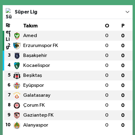
Süper Lig
#
Takım
O
P
1
Amed
0
0
2
Erzurumspor FK
0
0
3
Başakşehir
0
0
4
Kocaelispor
0
0
5
Beşiktaş
0
0
6
Eyüpspor
0
0
7
Galatasaray
0
0
8
Çorum FK
0
0
9
Gaziantep FK
0
0
10
Alanyaspor
0
0