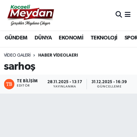
Nöbetçi Eczaneler
GÜNDEM
DÜNYA
EKONOMİ
TEKNOLOJİ
SPO
Hava Durumu
Trafik Durumu
VIDEO GALERI
HABER VİDEOLAERI
sarhoş
Süper Lig Puan Durumu ve Fikstür
TE BILIŞIM
28.11.2025 - 13:17
31.12.2025 - 16:39
Tüm Manşetler
EDITÖR
YAYINLANMA
GÜNCELLEME
Son Dakika Haberleri
Haber Arşivi