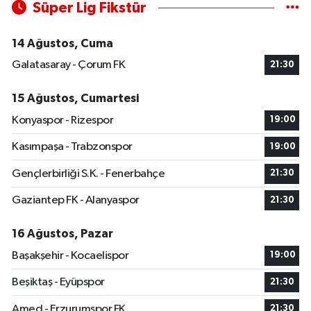
Süper Lig Fikstür
14 Ağustos, Cuma
Galatasaray - Çorum FK
21:30
15 Ağustos, Cumartesi
Konyaspor - Rizespor
19:00
Kasımpaşa - Trabzonspor
19:00
Gençlerbirliği S.K. - Fenerbahçe
21:30
Gaziantep FK - Alanyaspor
21:30
16 Ağustos, Pazar
Başakşehir - Kocaelispor
19:00
Beşiktaş - Eyüpspor
21:30
Amed - Erzurumspor FK
21:30