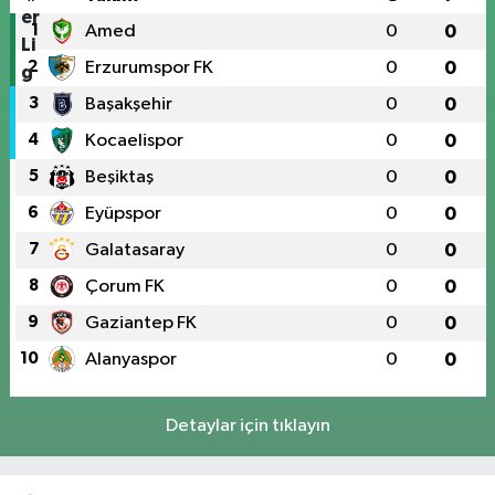
1
Amed
0
0
2
Erzurumspor FK
0
0
3
Başakşehir
0
0
4
Kocaelispor
0
0
5
Beşiktaş
0
0
6
Eyüpspor
0
0
7
Galatasaray
0
0
8
Çorum FK
0
0
9
Gaziantep FK
0
0
10
Alanyaspor
0
0
Detaylar için tıklayın