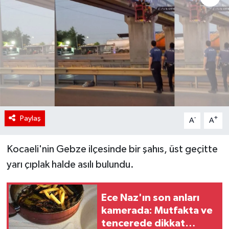
Paylaş
-
+
A
A
Kocaeli'nin Gebze ilçesinde bir şahıs, üst geçitte
yarı çıplak halde asılı bulundu.
Ece Naz'ın son anları
kamerada: Mutfakta ve
tencerede dikkat