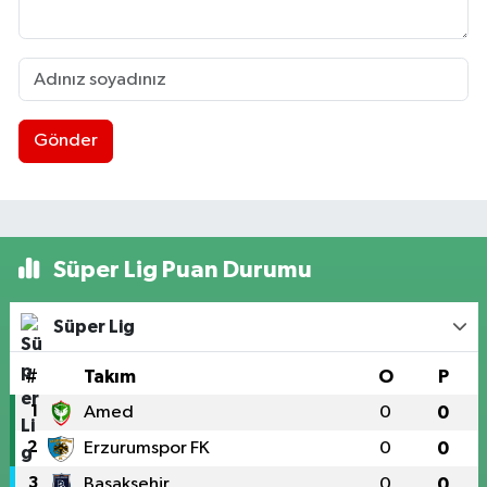
Gönder
Süper Lig Puan Durumu
Süper Lig
#
Takım
O
P
1
Amed
0
0
2
Erzurumspor FK
0
0
3
Başakşehir
0
0