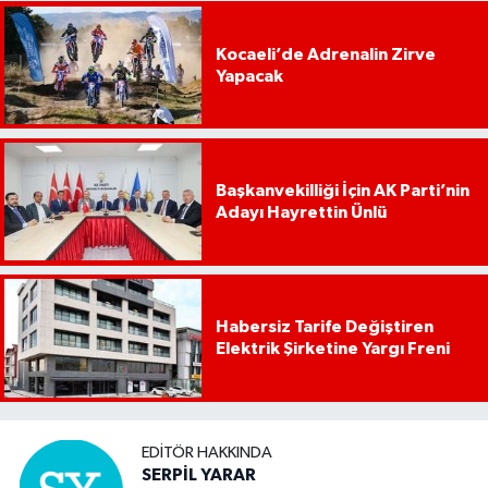
Kocaeli’de Adrenalin Zirve
Yapacak
Başkanvekilliği İçin AK Parti’nin
Adayı Hayrettin Ünlü
Habersiz Tarife Değiştiren
Elektrik Şirketine Yargı Freni
EDITÖR HAKKINDA
SERPİL YARAR