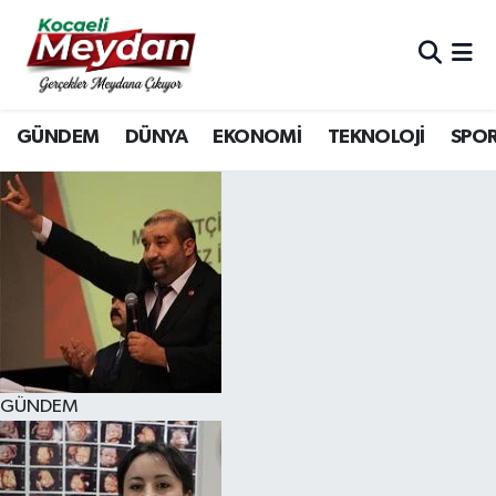
Nöbetçi Eczaneler
GÜNDEM
DÜNYA
EKONOMİ
TEKNOLOJİ
SPO
Hava Durumu
Trafik Durumu
Süper Lig Puan Durumu ve Fikstür
Tüm Manşetler
Son Dakika Haberleri
GÜNDEM
Haber Arşivi