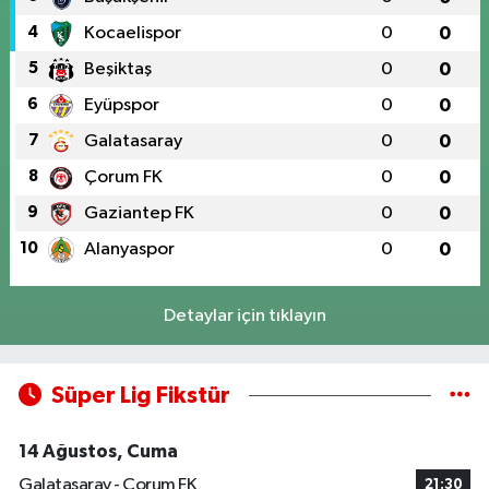
4
Kocaelispor
0
0
5
Beşiktaş
0
0
6
Eyüpspor
0
0
7
Galatasaray
0
0
8
Çorum FK
0
0
9
Gaziantep FK
0
0
10
Alanyaspor
0
0
Detaylar için tıklayın
Süper Lig Fikstür
14 Ağustos, Cuma
Galatasaray - Çorum FK
21:30